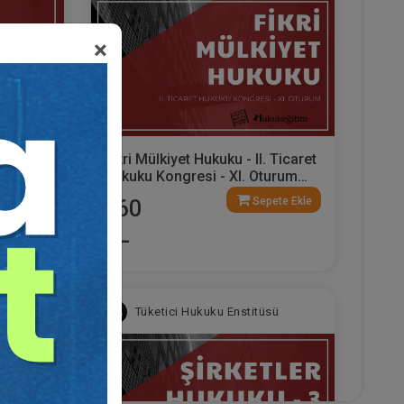
×
icaret
Fikri Mülkiyet Hukuku - II. Ticaret
urum
Hukuku Kongresi - XI. Oturum
Video Kaydı
ete Ekle
Sepete Ekle
360
TL
sü
Tüketici Hukuku Enstitüsü