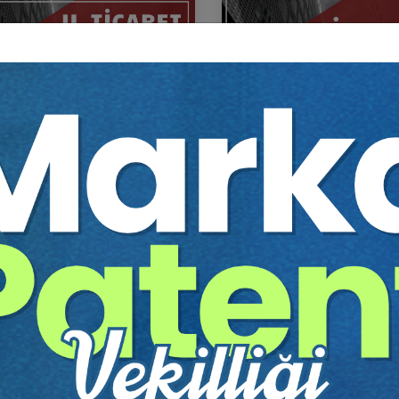
Ticaret Hukuku Kongresi Tüm
Şirketler Hukuku - 5 - II. T
umları Video Kaydı (11
Hukuku Kongresi - X. Ot
um)
Video Kaydı
Sepete Ekle
Sep
60
360
TL
Tüketici Hukuku Enstitüsü
Tüketici Hukuku Enstitü