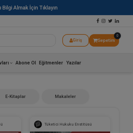
lgi Almak İçin Tıklayın
0
Sepetim
Giriş
ları
Abone Ol
Eğitmenler
Yazılar
E-Kitaplar
Makaleler
sü
Tüketici Hukuku Enstitüsü