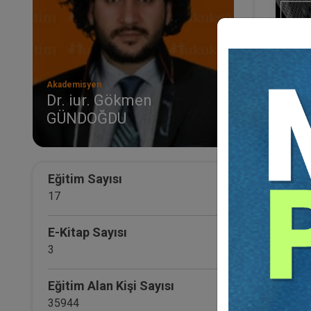
Akademisyen
Dr. iur. Gökmen
GÜNDOĞDU
II. 
Otur
Otur
21
TL
Eğitim Sayısı
17
E-Kitap Sayısı
3
Eğitim Alan Kişi Sayısı
35944