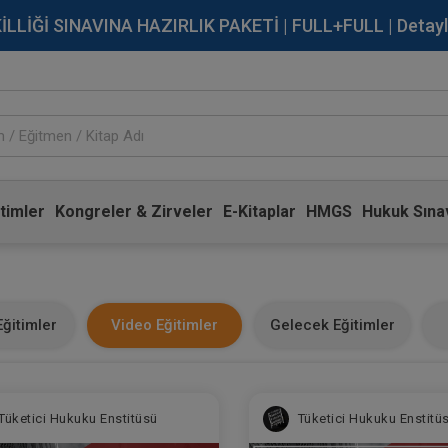
İĞİ SINAVINA HAZIRLIK PAKETİ | FULL+FULL | Detaylı Bi
timler
Kongreler & Zirveler
E-Kitaplar
HMGS
Hukuk Sınav
ğitimler
Video Eğitimler
Gelecek Eğitimler
Tüketici Hukuku Enstitüsü
Tüketici Hukuku Enstitü