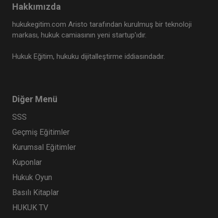
Hakkımızda
hukukegitim.com Aristo tarafından kurulmuş bir teknoloji
markası, hukuk camiasının yeni startup’ıdır.
Hukuk Eğitim, hukuku dijitalleştirme iddiasındadır.
Diğer Menü
SSS
Şirketler Hukuku - 2 - II. Ticaret Hukuku Kongresi
- VII. Oturum Video Kaydı
Geçmiş Eğitimler
360 TL
Sepete Ekle
Kurumsal Eğitimler
Kuponlar
Hukuk Oyun
Tüketici Hukuku Enstitüsü
Basılı Kitaplar
HUKUK TV