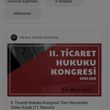
Gelecek Eğitimler
E-Kitaplar
0
Makaleler
Tüketici Hukuku Enstitüsü
II. Ticaret Hukuku Kongresi Tüm Oturumları
Video Kaydı (11 Oturum)