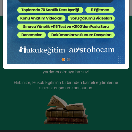
Tüketici Hukuku Enstitüsü
Kurumsal Üyelikler İçin
Kurumsal Teklif Alın
Ekibinizin hukuk bilgisini yükseltin, kaliteli içeriklerle size
yardımcı olmaya hazırız!
Ekibinize, Hukuk Eğitim’in birbirinden kaliteli eğitimlerine
sınırsız erişim imkanı sunun.
Fikri Mülkiyet Hukuku - II. Ticaret Hukuku
Kongresi - XI. Oturum Video Kaydı
360 TL
Sepete Ekle