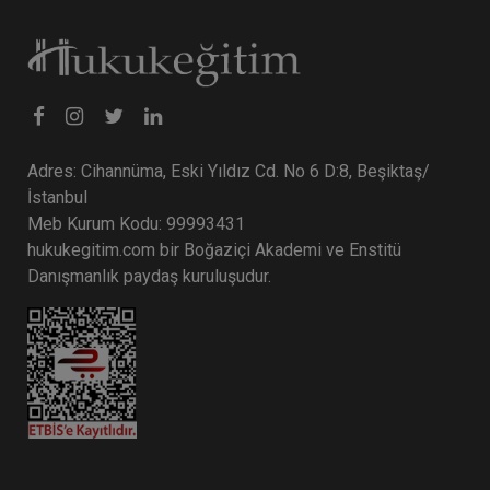
Tüketici Hukuku Enstitüsü
Adres: Cihannüma, Eski Yıldız Cd. No 6 D:8, Beşiktaş/
İstanbul
Meb Kurum Kodu: 99993431
hukukegitim.com bir Boğaziçi Akademi ve Enstitü
Danışmanlık paydaş kuruluşudur.
Şirketler Hukuku - 4 - II. Ticaret Hukuku Kongresi
- IX. Oturum Video Kaydı
360 TL
Sepete Ekle
Tüketici Hukuku Enstitüsü