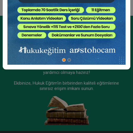
Tüketici Hukuku Enstitüsü
Kurumsal Üyelikler İçin
Kurumsal Teklif Alın
Ekibinizin hukuk bilgisini yükseltin, kaliteli içeriklerle size
yardımcı olmaya hazırız!
Ekibinize, Hukuk Eğitim’in birbirinden kaliteli eğitimlerine
sınırsız erişim imkanı sunun.
Sigorta Hukuku - IV. Ticaret Hukuku Kongresi -
IX. Oturum
360 TL
Sepete Ekle