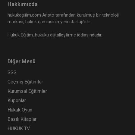
Hakkımızda
Tüketici Hukuku Enstitüsü
hukukegitim.com Aristo tarafından kurulmuş bir teknoloji
markası, hukuk camiasının yeni startup’ıdır.
Hukuk Eğitim, hukuku dijitalleştirme iddiasındadır.
Diğer Menü
SSS
Geçmiş Eğitimler
Limited Şirketler - IV. Ticaret Hukuku Kongresi -
Kurumsal Eğitimler
X. Oturum
Kuponlar
360 TL
Sepete Ekle
Hukuk Oyun
Basılı Kitaplar
HUKUK TV
Tüketici Hukuku Enstitüsü