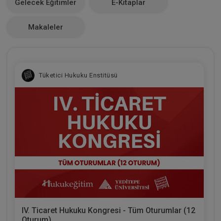
Gelecek Eğitimler
E-Kitaplar
0
Makaleler
Tüketici Hukuku Enstitüsü
IV. Ticaret Hukuku Kongresi - Tüm Oturumlar (12
Oturum)