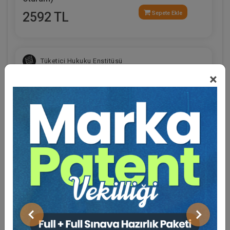
2592 TL
Sepete Ekle
Tüketici Hukuku Enstitüsü
×
Eğitmen Hakkında
Sosyal Medya
Fikri Mülkiyet Hukuku - IV. Ticaret Hukuku
Kongresi - XI. Oturum
Önceki
Sonraki
360 TL
Sepete Ekle