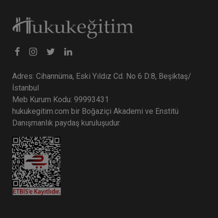
Tüketici Hukuku Enstitüsü
Adres: Cihannüma, Eski Yıldız Cd. No 6 D:8, Beşiktaş/
İstanbul
Meb Kurum Kodu: 99993431
hukukegitim.com bir Boğaziçi Akademi ve Enstitü
Danışmanlık paydaş kuruluşudur.
Sermaye Piyasası Hukuku - IV. Ticaret Hukuku
Kongresi - XII. Oturum
360 TL
Sepete Ekle