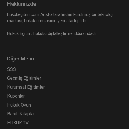
Hakkımızda
Tüketici Hukuku Enstitüsü
hukukegitim.com Aristo tarafından kurulmuş bir teknoloji
markası, hukuk camiasının yeni startup’ıdır.
Hukuk Eğitim, hukuku dijitalleştirme iddiasındadır.
Diğer Menü
SSS
Geçmiş Eğitimler
Limited Şirketler - IV. Ticaret Hukuku Kongresi -
Kurumsal Eğitimler
X. Oturum
Kuponlar
360 TL
Sepete Ekle
Hukuk Oyun
Basılı Kitaplar
HUKUK TV
Tüketici Hukuku Enstitüsü