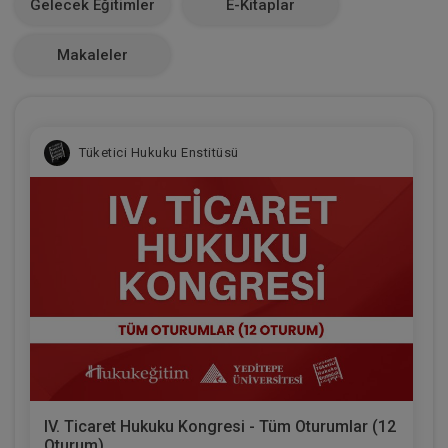
Gelecek Eğitimler
E-Kitaplar
0
Makaleler
Tüketici Hukuku Enstitüsü
IV. Ticaret Hukuku Kongresi - Tüm Oturumlar (12
Oturum)