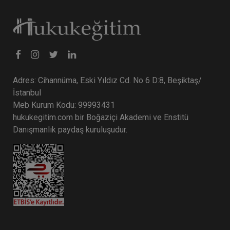
Tüketici Hukuku Enstitüsü
Adres: Cihannüma, Eski Yıldız Cd. No 6 D:8, Beşiktaş/
İstanbul
Meb Kurum Kodu: 99993431
hukukegitim.com bir Boğaziçi Akademi ve Enstitü
Danışmanlık paydaş kuruluşudur.
Sermaye Piyasası Hukuku - IV. Ticaret Hukuku
Kongresi - XII. Oturum
360 TL
Sepete Ekle