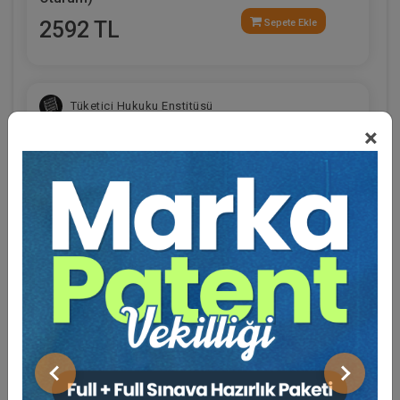
2592 TL
Sepete Ekle
Tüketici Hukuku Enstitüsü
×
Eğitmen Hakkında
Sosyal Medya
Fikri Mülkiyet Hukuku - IV. Ticaret Hukuku
Kongresi - XI. Oturum
Önceki
Sonraki
360 TL
Sepete Ekle