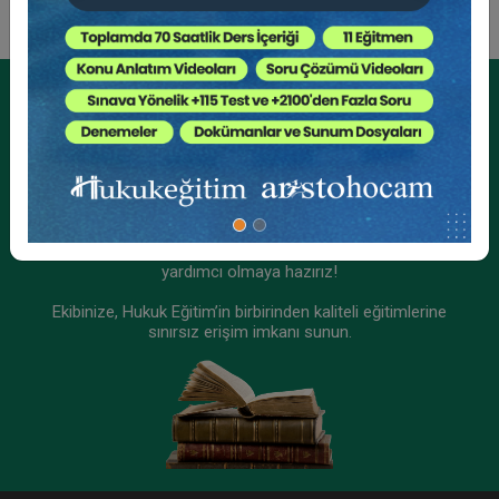
Tüketici Hukuku Enstitüsü
Kurumsal Üyelikler İçin
Kurumsal Teklif Alın
Ekibinizin hukuk bilgisini yükseltin, kaliteli içeriklerle size
yardımcı olmaya hazırız!
Ekibinize, Hukuk Eğitim’in birbirinden kaliteli eğitimlerine
sınırsız erişim imkanı sunun.
Sigorta Hukuku - IV. Ticaret Hukuku Kongresi -
IX. Oturum
360 TL
Sepete Ekle