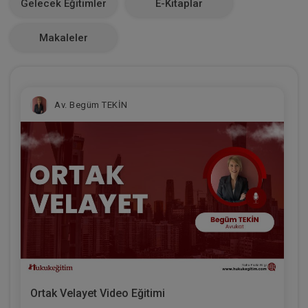
Gelecek Eğitimler
E-Kitaplar
0
Makaleler
Av. Begüm TEKİN
Ortak Velayet Video Eğitimi