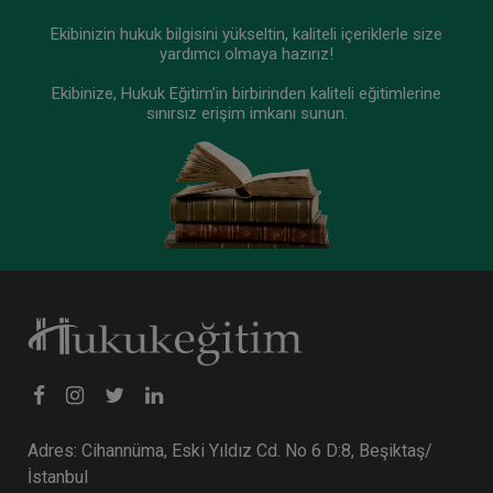
Ekibinizin hukuk bilgisini yükseltin, kaliteli içeriklerle size
yardımcı olmaya hazırız!
Tüketici Hukuku Enstitüsü
Ekibinize, Hukuk Eğitim’in birbirinden kaliteli eğitimlerine
sınırsız erişim imkanı sunun.
Fütürist Hukuk - IV. Medeni Hukuk Kongresi - XI.
Oturum
360 TL
Sepete Ekle
Adres: Cihannüma, Eski Yıldız Cd. No 6 D:8, Beşiktaş/
İstanbul