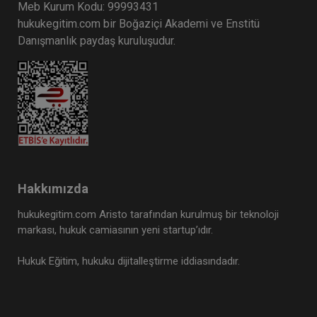
Meb Kurum Kodu: 99993431
Tüketici Hukuku Enstitüsü
hukukegitim.com bir Boğaziçi Akademi ve Enstitü
Danışmanlık paydaş kuruluşudur.
Hakkımızda
Miras Hukuku - 1 - IV. Medeni Hukuk Kongresi -
hukukegitim.com Aristo tarafından kurulmuş bir teknoloji
IX. Oturum
markası, hukuk camiasının yeni startup’ıdır.
360 TL
Sepete Ekle
Hukuk Eğitim, hukuku dijitalleştirme iddiasındadır.
Tüketici Hukuku Enstitüsü