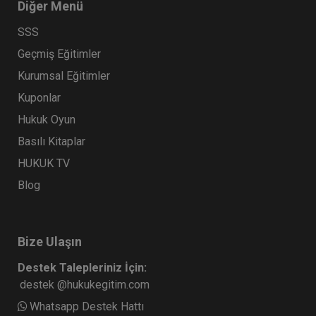
Diğer Menü
SSS
Geçmiş Eğitimler
Kurumsal Eğitimler
Kuponlar
Hukuk Oyun
Basılı Kitaplar
HUKUK TV
IV. Medeni Hukuk Kongresi - Tüm Oturumlar (11
Blog
Oturum)
2160 TL
Sepete Ekle
Bize Ulaşın
Destek Talepleriniz İçin:
Tüketici Hukuku Enstitüsü
destek @hukukegitim.com
Whatsapp Destek Hattı