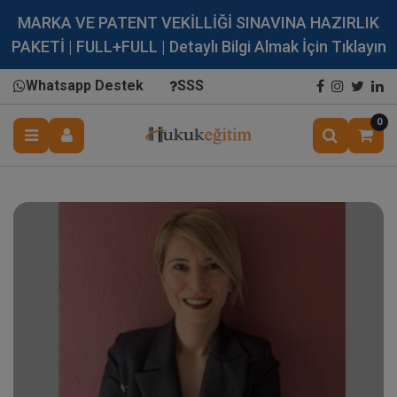
MARKA VE PATENT VEKİLLİĞİ SINAVINA HAZIRLIK
PAKETİ | FULL+FULL | Detaylı Bilgi Almak İçin Tıklayın
Whatsapp Destek
SSS
0