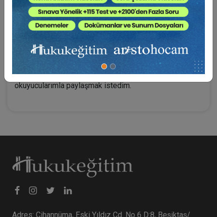
gösterge sorunu, icra personelinin fiziki mekan sorunu,
hukuki statü sorunu, icra müdürünün tarafsızlığı sorunu,
mevzuat değişikliği sorunu, yeni modele uyum sorunu,
yeni modele seçilme kriter sorunu, uzmanlaşma sorunu
vb. tüm sorunların ve çözüm önerilerimiz, yeni icra iflas
modeli TEK İCRA PROJESİNE giden yolda icra
dairelerinin sorunları ve çözüm önerilerini siz
okuyucularımla paylaşmak istedim.
Adres: Cihannüma, Eski Yıldız Cd. No 6 D:8, Beşiktaş/