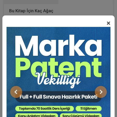
Bu Kitap İçin Kaç Ağaç
×
Kesiliyor ?
Kitabımızda; özellikle icra dairelerinde değişim ve
dönüşüm için iyi bir fırsat yakaladığımız dönemde
olduğumuz görülecektir.
Sistemin tıkanan tarafları, aksayan yönleri, çözüm
önerileri neler olduğu, mevzuattan kaynaklanan sorunlar,
personelden kaynaklı sorunlar, görev tanımı ve iş
pozisyonları açısından sorunlar, sosyal statü sorunları,
teşkilat kanunu sorunu, yeni modele giden yolda
Önceki
Sonraki
mutlaka kalifiye personellerin yeni modelde yer alması
gerektiği sorunu, emekliliği gelmiş ve emekli olmak
isteyen, teknolojiye uyum sorunu yaşayan personelin ek