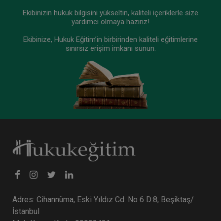
Atilla GÜNDOĞAN
Ekibinizin hukuk bilgisini yükseltin, kaliteli içeriklerle size
yardımcı olmaya hazırız!
Ekibinize, Hukuk Eğitim’in birbirinden kaliteli eğitimlerine
sınırsız erişim imkanı sunun.
Yeni Düzenlemeler Işığında İcra Hukukunda
Elektronik Satış İşlemleri Video Eğitimi
300 TL
Sepete Ekle
Adres: Cihannüma, Eski Yıldız Cd. No 6 D:8, Beşiktaş/
İstanbul
Atilla GÜNDOĞAN