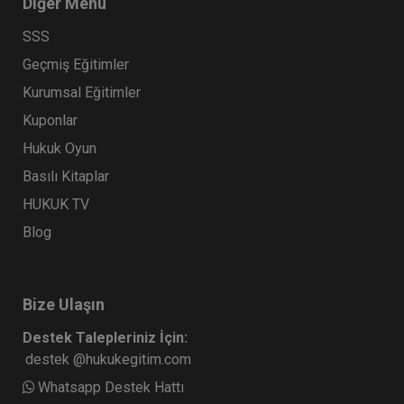
Diğer Menü
SSS
Geçmiş Eğitimler
Kurumsal Eğitimler
Kuponlar
Hukuk Oyun
Basılı Kitaplar
İcra Hukukunda Haczedilmezlik Video Eğitimi
HUKUK TV
Blog
300 TL
Sepete Ekle
Bize Ulaşın
Atilla GÜNDOĞAN
Destek Talepleriniz İçin:
destek @hukukegitim.com
Whatsapp Destek Hattı