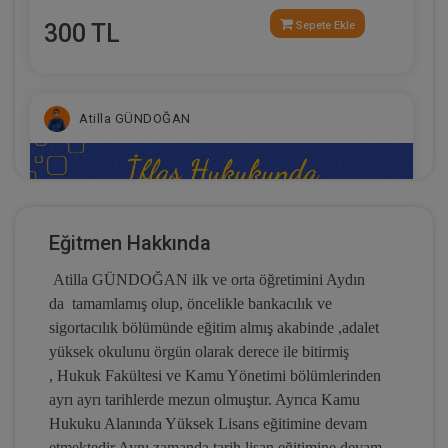
300 TL
Sepete Ekle
Atilla GÜNDOĞAN
Eğitmen Hakkında
Atilla GÜNDOĞAN ilk ve orta öğretimini Aydın
da tamamlamış olup, öncelikle bankacılık ve
sigortacılık bölümünde eğitim almış akabinde ,adalet
yüksek okulunu örgün olarak derece ile bitirmiş
, Hukuk Fakültesi ve Kamu Yönetimi bölümlerinden
İflas Hukukunda Sıra Cetveli Video Eğitimi
ayrı ayrı tarihlerde mezun olmuştur. Ayrıca Kamu
Hukuku Alanında Yüksek Lisans eğitimine devam
300 TL
Sepete Ekle
etmektedir.Aynı zamanda tarih lisan eğitimine devam