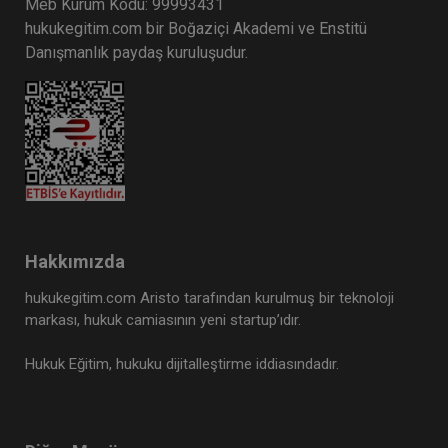
Meb Kurum Kodu: 99993431
hukukegitim.com bir Boğaziçi Akademi ve Enstitü
Danışmanlık paydaş kuruluşudur.
İcra Hukukunda İstihkak İddiası Video Eğitimi
Hakkımızda
hukukegitim.com Aristo tarafından kurulmuş bir teknoloji
300 TL
Sepete Ekle
markası, hukuk camiasının yeni startup’ıdır.
Hukuk Eğitim, hukuku dijitalleştirme iddiasındadır.
Atilla GÜNDOĞAN