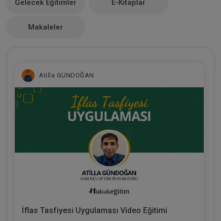
Gelecek Eğitimler
E-Kitaplar
0
Makaleler
Atilla GÜNDOĞAN
İflas Tasfiyesi Uygulaması Video Eğitimi