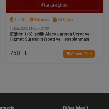
Sertifika
Tekrar İzle
Ekli Dosya
15 Eylül 2026 | 19:00 - 21:00
(Eğitim 1/6) İşçilik Alacaklarında Ücret ve
ra Hukukunda Kambiyo
İcra Hukukunda İlamsız
Hizmet Süresinin İspatı ve Hesaplanması
kipleri ve Püf Noktaları
Takipler ve Püf Noktaları
deo Eğitimi
Video Eğitimi
Sepete Ekle
Sepet
00
300
750 TL
Sepete Ekle
L
TL
Atilla GÜNDOĞAN
Atilla GÜNDOĞAN
ımızda
Diğer Menü