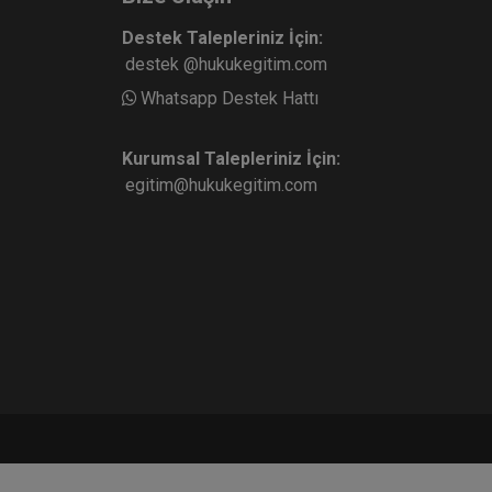
Destek Talepleriniz İçin:
destek @hukukegitim.com
kdiri
Çekte İbraz Yasağının
Whatsapp Destek Hattı
Uygulamaya Etkisi Video
Eğitimi
e Ekle
Sepete Ekle
300
Kurumsal Talepleriniz İçin:
TL
egitim@hukukegitim.com
Atilla GÜNDOĞAN
ı
İcra İflas Hukukunda Taşınır