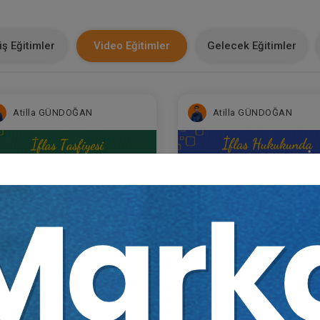
ş Eğitimler
Video Eğitimler
Gelecek Eğitimler
Atilla GÜNDOĞAN
Atilla GÜNDOĞAN
las Tasfiyesi Uygulaması
İflas Hukukunda Sıra Cetv
deo Eğitimi
Video Eğitimi
Sepete Ekle
Sepet
00
300
L
TL