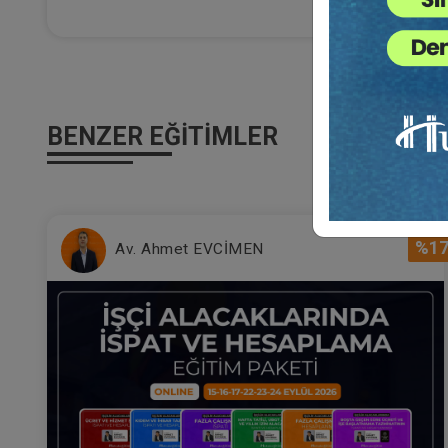
Komiserliği Sertifikasına sahiptir. Hesap Bilirkişi 
Projeleri kapsamında Adli Tebligat Sistemin İyileştir
olmuştur.
İcra iflas hukuku alanında bir çok kitap ve makale 
yapmaktadır.
BENZER EĞITIMLER
İflas Hukuku Uygulamaları ve Taşınmaz Satışı Uygul
Vergiler Konusunda bir çok seminer ve söyleşide su
ile İcra iflas hukukunu ,pratik olarak uygulama ile b
İc
Ha
%1
Av. Ahmet EVCİMEN
3
T