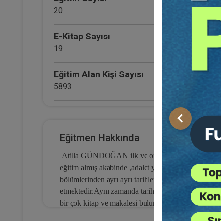
20
E-Kitap Sayısı
19
Eğitim Alan Kişi Sayısı
5893
E-Kitap Alan Kişi Sayısı
Önceki
2135
Eğitmen Hakkında
Ki
Makale Sayısı
Yo
Atilla GÜNDOĞAN ilk ve orta öğretimini Aydın da 
İc
0
eğitim almış akabinde ,adalet yüksek okulunu örgün
3
bölümlerinden ayrı ayrı tarihlerde mezun olmuştu
T
etmektedir.Aynı zamanda tarih lisan eğitimine deva
bir çok kitap ve makalesi bulunmaktadır.
Türkiye'nin bir çok yerinde aktif olarak İcra Müdü