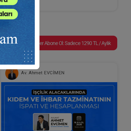
rme
Atilla GÜNDOĞAN
 ve
Süper Abone Ol: Sadece 1290 TL / Aylık
kisi
İİK Değişiklikleri ve Getirdiği
Yenilikler Video Eğitimi
Av. Ahmet EVCİMEN
e Ekle
Sepete Ekle
300
TL
Atilla GÜNDOĞAN