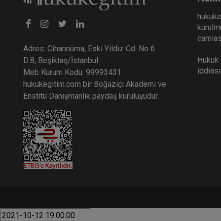
hukuke
kurulmu
İc
camiası
İş
Adres: Cihannüma, Eski Yıldız Cd. No 6
Vi
3
Hukuk E
D:8, Beşiktaş/İstanbul
iddias
Meb Kurum Kodu: 99993431
T
hukukegitim.com bir Boğaziçi Akademi ve
Enstitü Danışmanlık paydaş kuruluşudur.
Kr