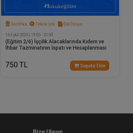
Sertifika
Tekrar İzle
Ekli Dosya
16 Eylül 2026 | 19:00 - 21:00
(Eğitim 2/6) İşçilik Alacaklarında Kıdem ve
İcra İflas Hukukunda Haciz
İhbar Tazminatının İspatı ve Hesaplanması
İşlemleri Video Eğitimi
e Ekle
Sepete Ekle
300
750 TL
Sepete Ekle
TL
Atilla GÜNDOĞAN
Bize Ulaşın