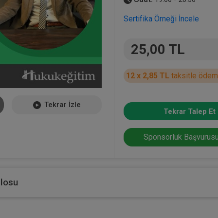
Sertifika Örneği İncele
25,00 TL
12 x 2,85 TL
taksitle ödem
Tekrar İzle
Tekrar Talep Et
Sponsorluk Başvurusu
blosu