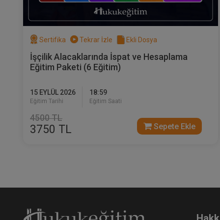
Sertifika
Tekrar İzle
Ekli Dosya
İşçilik Alacaklarında İspat ve Hesaplama
Eğitim Paketi (6 Eğitim)
İc
Ta
Vi
15 EYLÜL 2026
18:59
3
Eğitim Tarihi
Eğitim Saati
T
4500 TL
Sepete Ekle
3750 TL
Hakk