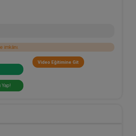
e imkânı.
Video Eğitimine Git
 Yap!