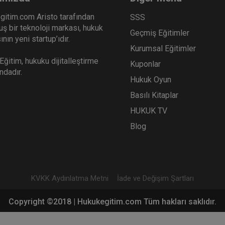
gitim.com Aristo tarafından
SSS
ş bir teknoloji markası, hukuk
Geçmiş Eğitimler
ra Takibinde Tebligat
İcra Hukukunda Kıymet Ta
nın yeni startup’ıdır.
lemleri ve Usulsüz Tebligat
ve Kıymet Takdirine İtiraz
Kurumsal Eğitimler
deo Eğitimi
Video Eğitim
Sepete Ekle
Sepet
00
300
ğitim, hukuku dijitalleştirme
Kuponlar
ındadır.
L
TL
Hukuk Oyun
Basılı Kitaplar
HUKUK TV
Atilla GÜNDOĞAN
Atilla GÜNDOĞAN
Blog
KVKK Aydınlatma Metni
İade ve Değişim Şartları
Copyright ©2018 | Hukukegitim.com Tüm hakları saklıdır.
ipto Paraların ve Alan
İflas Hukuku Uygulamalar