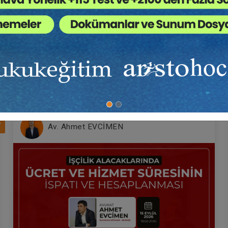
olarak da uzun dönem bilirkişilik yapan yazarımız ,Avrupa Birliği Eşleşti
Atilla GÜNDOĞAN
Atilla GÜNDOĞAN
ilmesi Projesine katılım sağlamış ve bu alanda da sertifikaya sahip
ve inceleme yazısı bulunan yazarımız ,İcra Müdürü olarak görev
amaları ,Sıra cetveli ,Rehinin Paraya Çevrilmesi Yoluyla Takip, Harç
numlar yapan ve yazarımız özellikle uygulamaya yönelik olarak teori
ütünleştirici sunumlar gerçekleştirmektedir.
ra Hukukunda
Borçluya Rızaen Satış Yet
czedilmezlik Video Eğitimi
Verilmesi Video Eğitimi
7
Av. Ahmet EVCİMEN
Sepete Ekle
Sepet
00
300
L
TL
Atilla GÜNDOĞAN
Atilla GÜNDOĞAN