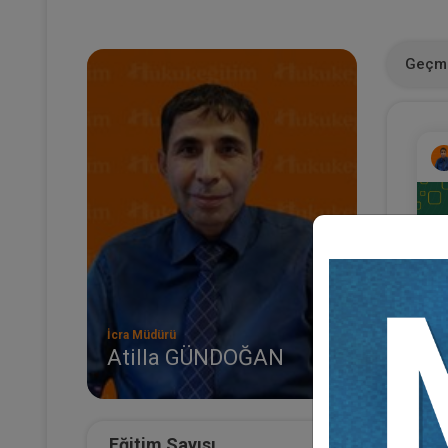
Geçmi
İcra Müdürü
Atilla GÜNDOĞAN
İf
Vi
3
T
Eğitim Sayısı