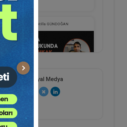
Atilla GÜNDOĞAN
Sonraki
Sosyal Medya
da
İcra Hukukunda İstihkak
k
İddiası Video Eğitimi
imi
e Ekle
Sepete Ekle
300
TL
ış