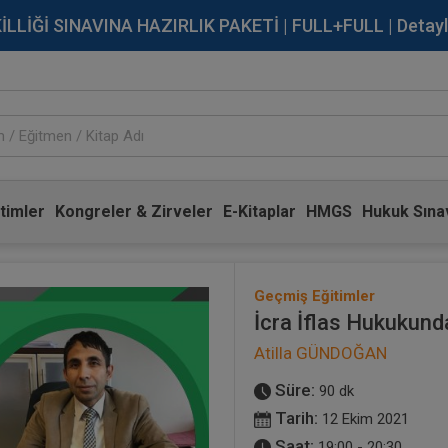
İĞİ SINAVINA HAZIRLIK PAKETİ | FULL+FULL | Detaylı Bi
timler
Kongreler & Zirveler
E-Kitaplar
HMGS
Hukuk Sınav
Geçmiş Eğitimler
İcra İflas Hukukund
Atilla GÜNDOĞAN
Süre:
90 dk
Tarih:
12 Ekim 2021
Saat:
19:00 - 20:30