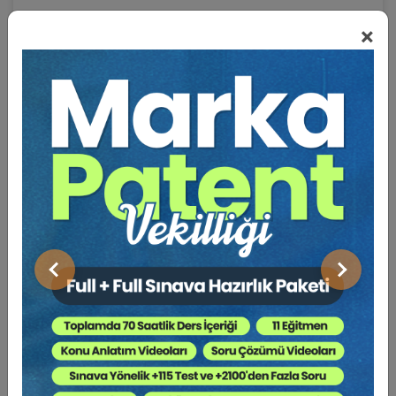
I. GİRİŞ
×
II.DÖNME ÜZERİNE BAŞLICA İKİ GÖRÜŞ VE
BUNLARIN AYNȊ HAKLARA BAĞLADIĞI SONUÇLAR
Yeni dönme kuramı ve sözleşmeden dönme
üzerine ayni haklara bağladığı sonuçlar
Klasik Dönme Kuramı ve Dönme Üzerine Ayni
Haklara Bağladığı Sonuçlar
III. KLASİK DÖNME KURAMININ AYNİ HAKLARDA
GEÇMİŞE YÜRÜRLÜ ETKİYİ REDDETMESİNİN
Önceki
Sonraki
ELEŞTİRİSİ
Gösterilen Hukuki Gerekçeler
Dönme Üzerine Aynî Hakkın Geçmişe Yürürlü
Olarak Düşmesi Kabul Edilirse Doğacağı İleri
Sürülen Sakıncalar