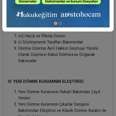
a) Kapsam Bakımından
b) Üçüncü kişilerin korunması bakımından
aa) Aynî haklar bakımından
bb) Kişisel (şahsî) hak iktisap eden üçüncü kişiler
ve şerh edilmiş kişisel hakların durumu
cc) Haciz ve İflâsta Durum
c) Sözleşmenin Tarafları Bakımından
Dönme Üzerine Aynî Hakkın Geçmişe Yürürlü
Olarak Düşmesi Kabul Edilmezse Doğacak
Sakıncalar
IV. YENİ DÖNME KURAMININ ELEŞTİRİSİ
Yeni Dönme Kuramının Hukukî Bakımdan Zayıf
Yönleri
Yeni Dönme Kuramının Çıkarlar Dengesi
Bakımından Eleştirisi ve Klasik Dönme Kuramı ile