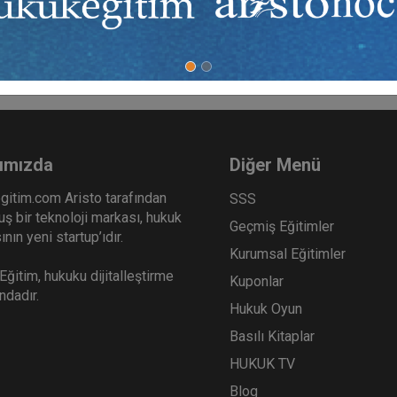
n istemlerinin en hızla şekilde yerine getirilmesini sağlamalıdır.
ımızda
Diğer Menü
gitim.com Aristo tarafından
SSS
ş bir teknoloji markası, hukuk
Geçmiş Eğitimler
nın yeni startup’ıdır.
Kurumsal Eğitimler
ğitim, hukuku dijitalleştirme
Kuponlar
ındadır.
Hukuk Oyun
Basılı Kitaplar
HUKUK TV
Blog