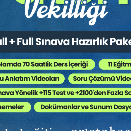
:
Bütün Hukuk Kitapları
,
Medeni Usul Hukuku
,
Tazmi
 Ağaç Kesiliyor ?
, bu, bilinen anlamda bir Usul Hukuku kitabı değildir. Amacımız, ta
n kurallar yüzünden hak kayıplarını açıklamak, olumsuzlukları ort
r. Bütün bunları yapmaya çalışırken, hem olan hem olması gereken h
 zararlar nedeniyle tazminat davalarının (
yaşama ve sağlık hakk
, siyasal anlamının dışında, bir
insan hakları
sorunu olarak ele alı
mamıştır.
ım usul kuralları icat edilerek, hak aramanın önüne aşılması güç du
ister gibi bir yargılama biçiminin sürdürülmesi desteklenmiş; uzu
sul hukuku, maddi hukuka hizmet etmelidir. Yargılama usulleri, adi
lları, tarafların maddi hukuktan kaynaklanan istemlerini önleyici v