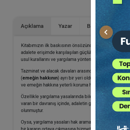
Kategoriler
Açıklama
Yazar
Bu Kitap İçin Kaç
Önceki
Kitabımızın ilk baskısının önsözünde belirttiğimiz gibi
adalete erişimde karşılaşılan güçlükleri, katı ve kesi
usul kurallarını ve yargılama yöntemlerini eleştirmekti
Tazminat ve alacak davaları arasında, ölüm ve bedensel
(
emeğin hakkının
) ayrı bir yeri olduğu; bu iki konunun
ve emeğin hakkına yeterli koruma hiçbir zaman sağlan
Özellikle yargılama yasalarında bile bulunmayan bir tak
varan bir davranış içinde, adaletin gerçekleşmemesini 
olunmuştur.
Oysa, yargılama yasaları hak aramayı güçleştirmemeli; u
bir kararın ortaya çıkmasına hizmet etmelidir. Usul kura