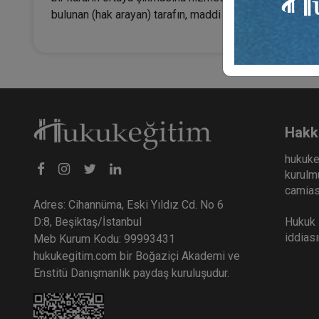
bulunan (hak arayan) tarafın, maddi hukuktan kaynaklana
Hakk
hukuke
kurulmu
camiası
Adres: Cihannüma, Eski Yıldız Cd. No 6
Hukuk E
D:8, Beşiktaş/İstanbul
iddias
Meb Kurum Kodu: 99993431
hukukegitim.com bir Boğaziçi Akademi ve
Enstitü Danışmanlık paydaş kuruluşudur.