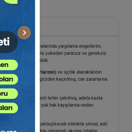
nat Hukuku
Sonraki
zminat ve alacak davalarında yargılama engellerini,
aya koymak; hakkın özünü yokeden yararsız ve gereksiz
ukuku birlikte ele aldık.
ı olarak can zararlarının
) ve işçilik alacaklarının
nması gerektiği hep gözden kaçırılmış; can zararlarına
varlar örülmüş; dikenli teller çekilmiş; adeta kasta
n yıllar boyunca pek çok hak kayıplarına neden
l yargılanmayı gerçekleştirecek nitelikte olmalı, adil
eya engelleyici nitelikte olmamalı; aksine istekte