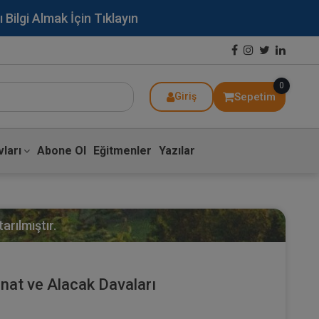
lgi Almak İçin Tıklayın
0
Sepetim
Giriş
ları
Abone Ol
Eğitmenler
Yazılar
arılmıştır.
at ve Alacak Davaları