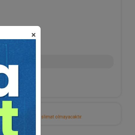
×
00
0 TL
nize herhangi bir teslimat olmayacaktır.