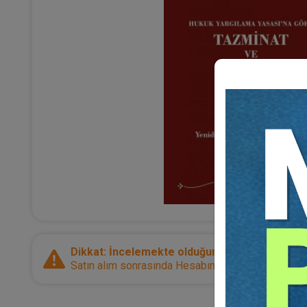
Dikkat: İncelemekte olduğunuz ürün bir e-kitap
Satın alım sonrasında Hesabım sayfanız üzerinden d