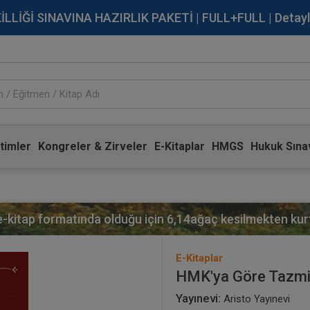
İĞİ SINAVINA HAZIRLIK PAKETİ | FULL+FULL | Detaylı Bi
timler
Kongreler & Zirveler
E-Kitaplar
HMGS
Hukuk Sınav
 e-kitap formatında olduğu için
6,14
ağaç kesilmekten kurt
E-Kitaplar
HMK'ya Göre Tazmin
Yayınevi:
Aristo Yayınevi