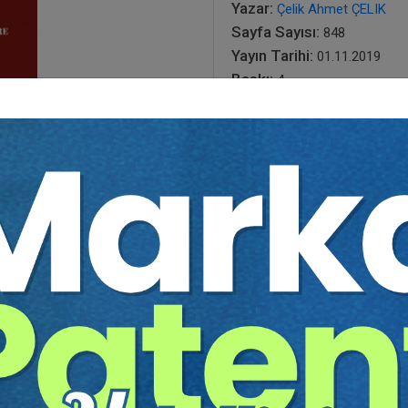
Yazar:
Çelik Ahmet ÇELIK
Sayfa Sayısı:
848
Yayın Tarihi:
01.11.2019
Baskı:
4
Tür:
E-kitap
Basılı Olsaydı Fiyatı:
1200,
720,0
1200,00 TL
Sepete Ekle
tır.
irekt olarak ulaşabilir ve cihazlarınızdan okuyabilirsiniz. Adresi