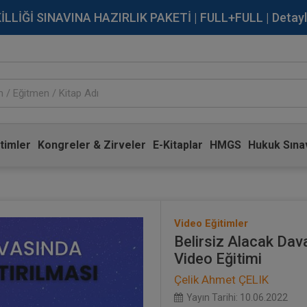
İĞİ SINAVINA HAZIRLIK PAKETİ | FULL+FULL | Detaylı Bi
timler
Kongreler & Zirveler
E-Kitaplar
HMGS
Hukuk Sınav
Video Eğitimler
Belirsiz Alacak Dav
Video Eğitimi
Çelik Ahmet ÇELIK
Yayın Tarihi: 10.06.2022