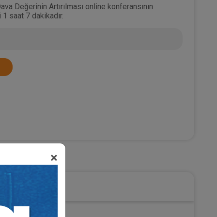
ava Değerinin Artırılması online konferansının
 1 saat 7 dakikadır.
×
uku