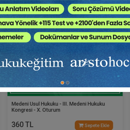
Tüketici Hukuku Enstitüsü
Medeni Usul Hukuku - III. Medeni Hukuku
Kongresi - X. Oturum
360 TL
Sepete Ekle