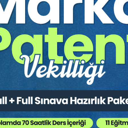
nline konferansının video kaydıdır.