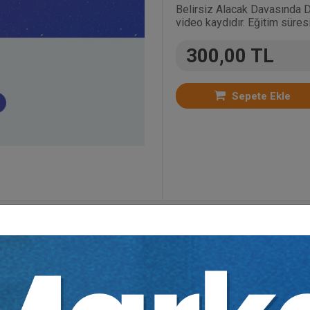
Belirsiz Alacak Davasında D
video kaydıdır. Eğitim süresi
300,00 TL
Sepete Ekle
tegoriler:
Bütün Video Eğitimler
,
Medeni Usul Huk