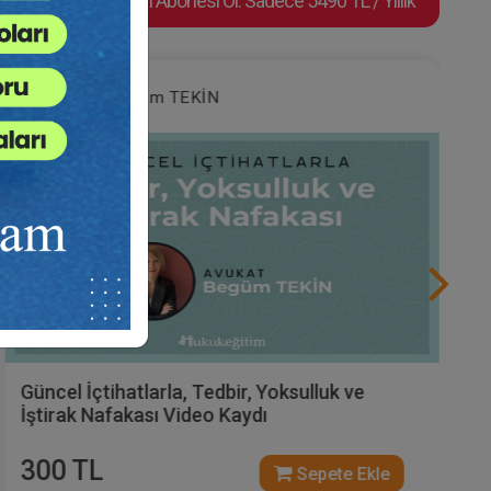
Video Eğitim Abonesi Ol: Sadece 5490 TL / Yıllık
Av. Begüm TEKİN
Güncel İçtihatlarla, Tedbir, Yoksulluk ve
İştirak Nafakası Video Kaydı
300 TL
Sepete Ekle