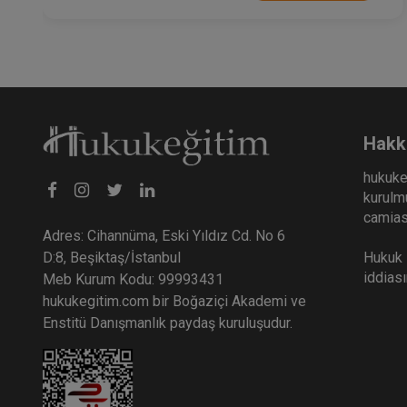
Hakk
hukuke
kurulmu
camiası
Adres: Cihannüma, Eski Yıldız Cd. No 6
Hukuk E
D:8, Beşiktaş/İstanbul
iddias
Meb Kurum Kodu: 99993431
hukukegitim.com bir Boğaziçi Akademi ve
Enstitü Danışmanlık paydaş kuruluşudur.