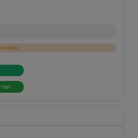
e imkânı.
 Yap!