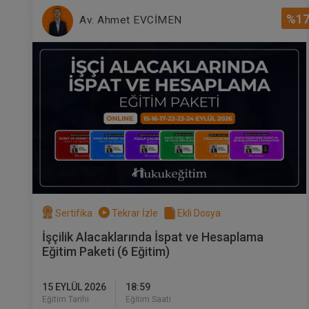
%1
Av. Ahmet EVCİMEN
Sertifika
Tekrar İzle
Ekli Dosya
İşçilik Alacaklarında İspat ve Hesaplama
Eğitim Paketi (6 Eğitim)
15 EYLÜL 2026
18:59
Eğitim Tarihi
Eğitim Saati