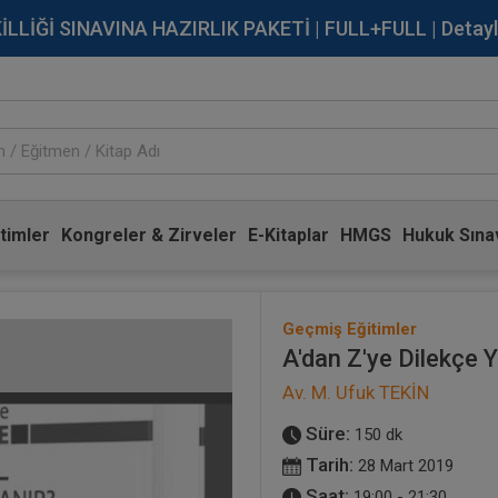
İĞİ SINAVINA HAZIRLIK PAKETİ | FULL+FULL | Detaylı Bi
timler
Kongreler & Zirveler
E-Kitaplar
HMGS
Hukuk Sınav
Geçmiş Eğitimler
A'dan Z'ye Dilekçe 
Av. M. Ufuk TEKİN
Süre:
150 dk
Tarih:
28 Mart 2019
Saat:
19:00 - 21:30