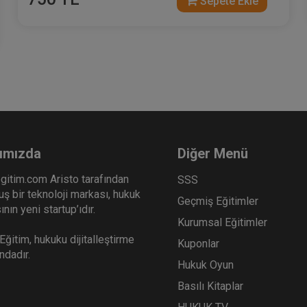
Sepete Ekle
ımızda
Diğer Menü
gitim.com Aristo tarafından
SSS
ş bir teknoloji markası, hukuk
Geçmiş Eğitimler
nın yeni startup’ıdır.
Kurumsal Eğitimler
ğitim, hukuku dijitalleştirme
Kuponlar
ındadır.
Hukuk Oyun
Basılı Kitaplar