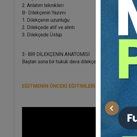
2. Anlatım teknikleri
B- Dilekçenin Yazımı
1. Dilekçenin uzunluğu
2. Dilekçede atıf ve alıntı
3. Dilekçede Üslup
3- BİR DİLEKÇENİN ANATOMİSİ
Baştan sona bir hukuk dava dilekçesi hazırlanması
EĞİTMENİN ÖNCEKİ EĞİTİMLERİNDEN TANITIM Vİ
Önceki