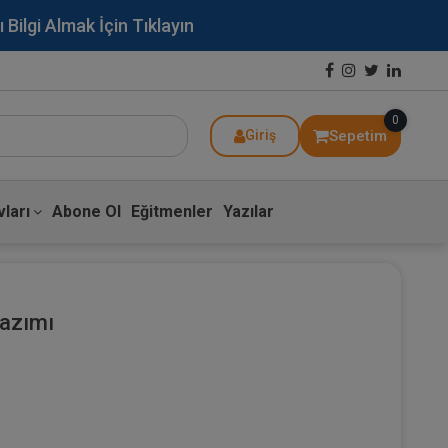
lgi Almak İçin Tıklayın
0
Sepetim
Giriş
ları
Abone Ol
Eğitmenler
Yazılar
Yazımı