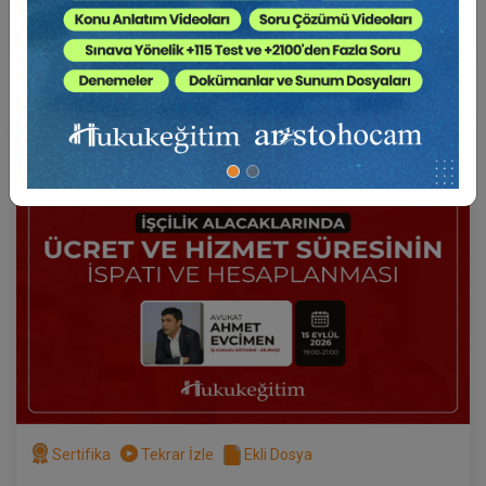
4500 TL
Sepete Ekle
3750 TL
Av. Ahmet EVCİMEN
Sertifika
Tekrar İzle
Ekli Dosya