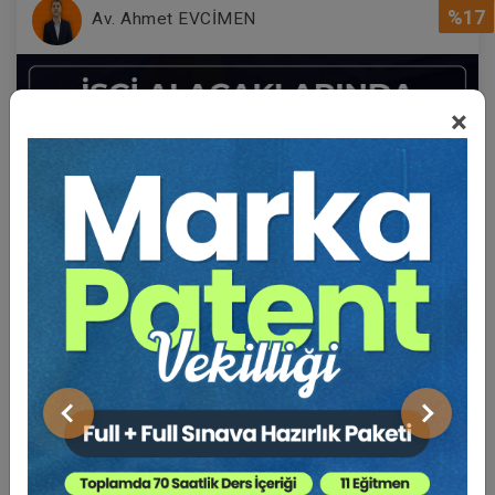
%17
Av. Ahmet EVCİMEN
×
Sertifika
Tekrar İzle
Ekli Dosya
İşçilik Alacaklarında İspat ve Hesaplama Eğitim
Paketi (6 Eğitim)
Önceki
Sonraki
15 EYLÜL 2026
18:59
Eğitim Tarihi
Eğitim Saati