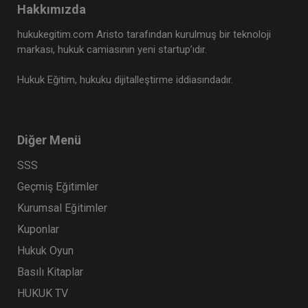
Hakkımızda
hukukegitim.com Aristo tarafından kurulmuş bir teknoloji
markası, hukuk camiasının yeni startup’ıdır.
Hukuk Eğitim, hukuku dijitalleştirme iddiasındadır.
Diğer Menü
SSS
Şirketler Hukuku - 2 - II. Ticaret Hukuku Kongresi
- VII. Oturum Video Kaydı
Geçmiş Eğitimler
360 TL
Sepete Ekle
Kurumsal Eğitimler
Kuponlar
Hukuk Oyun
Tüketici Hukuku Enstitüsü
Basılı Kitaplar
HUKUK TV