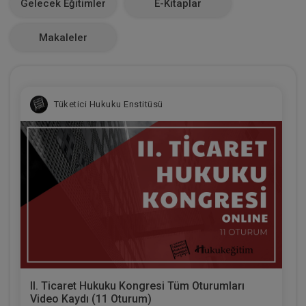
Gelecek Eğitimler
E-Kitaplar
0
Makaleler
Tüketici Hukuku Enstitüsü
II. Ticaret Hukuku Kongresi Tüm Oturumları
Video Kaydı (11 Oturum)