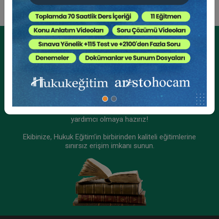
Tüketici Hukuku Enstitüsü
Kurumsal Üyelikler İçin
Kurumsal Teklif Alın
Ekibinizin hukuk bilgisini yükseltin, kaliteli içeriklerle size
yardımcı olmaya hazırız!
Ekibinize, Hukuk Eğitim’in birbirinden kaliteli eğitimlerine
sınırsız erişim imkanı sunun.
Fikri Mülkiyet Hukuku - II. Ticaret Hukuku
Kongresi - XI. Oturum Video Kaydı
360 TL
Sepete Ekle