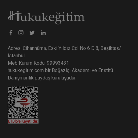
Tüketici Hukuku Enstitüsü
Adres: Cihannüma, Eski Yıldız Cd. No 6 D:8, Beşiktaş/
İstanbul
Meb Kurum Kodu: 99993431
hukukegitim.com bir Boğaziçi Akademi ve Enstitü
Danışmanlık paydaş kuruluşudur.
Şirketler Hukuku - 4 - II. Ticaret Hukuku Kongresi
- IX. Oturum Video Kaydı
360 TL
Sepete Ekle
Tüketici Hukuku Enstitüsü