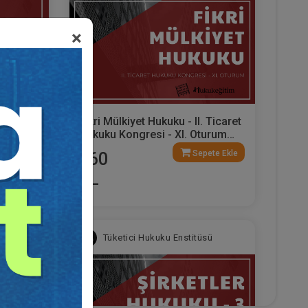
×
icaret
Fikri Mülkiyet Hukuku - II. Ticaret
urum
Hukuku Kongresi - XI. Oturum
Video Kaydı
ete Ekle
Sepete Ekle
360
TL
sü
Tüketici Hukuku Enstitüsü