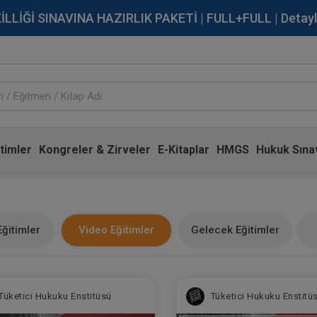
İĞİ SINAVINA HAZIRLIK PAKETİ | FULL+FULL | Detaylı Bi
timler
Kongreler & Zirveler
E-Kitaplar
HMGS
Hukuk Sınav
ğitimler
Video Eğitimler
Gelecek Eğitimler
Tüketici Hukuku Enstitüsü
Tüketici Hukuku Enstitü