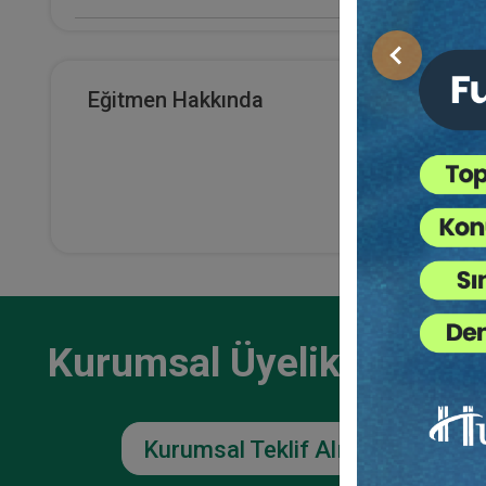
E-Kitap Alan Kişi Sayısı
Önceki
2094
Eğitmen Hakkında
Şirke
Makale Sayısı
Huku
Vide
0
36
TL
Kurumsal Üyelikler İçin
Kurumsal Teklif Alın