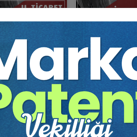
Ticaret Hukuku Kongresi Tüm
Şirketler Hukuku - 5 - II. T
umları Video Kaydı (11
Hukuku Kongresi - X. Ot
um)
Video Kaydı
Sepete Ekle
Sep
60
360
TL
Tüketici Hukuku Enstitüsü
Tüketici Hukuku Enstitü