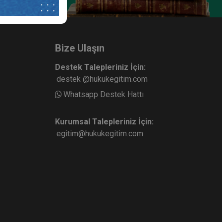
et
Ticari İşletme Hukuku - 2 - II.
urum
Ticaret Hukuku Kongresi - II.
Oturum Video Kaydı
ete Ekle
Sepete Ekle
360
Bize Ulaşın
TL
Destek Talepleriniz İçin:
destek @hukukegitim.com
Whatsapp Destek Hattı
sü
Tüketici Hukuku Enstitüsü
Kurumsal Talepleriniz İçin:
egitim@hukukegitim.com
 II.
Ticaret Hukuku Kongresi Video
 I.
Paketi (14 Oturum Video)