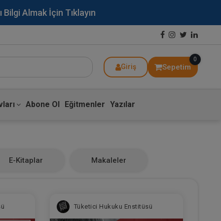
lgi Almak İçin Tıklayın
0
Sepetim
Giriş
ları
Abone Ol
Eğitmenler
Yazılar
E-Kitaplar
Makaleler
sü
Tüketici Hukuku Enstitüsü