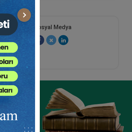
Sonraki
Sosyal Medya
icaret
Şirketler Hukuku - 3 - II. Ticaret
turum
Hukuku Kongresi - VIII. Oturum
Video Kaydı
ete Ekle
Sepete Ekle
360
TL
sü
Tüketici Hukuku Enstitüsü
ze
e