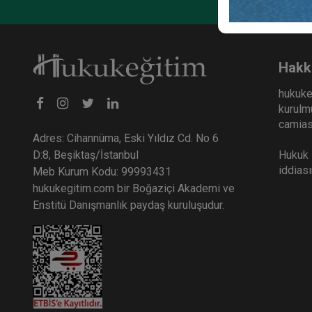
Rekab
Huku
Vide
36
Hakk
TL
hukuke
kurulmu
camiası
Adres: Cihannüma, Eski Yıldız Cd. No 6
Hukuk E
D:8, Beşiktaş/İstanbul
iddias
Meb Kurum Kodu: 99993431
hukukegitim.com bir Boğaziçi Akademi ve
Enstitü Danışmanlık paydaş kuruluşudur.
Kıym
Ve Ba
Hukuk