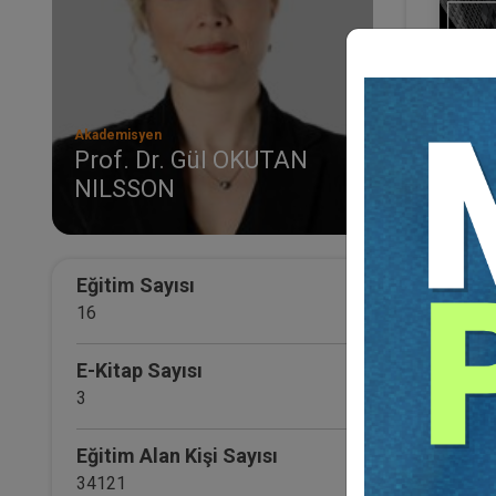
Akademisyen
Prof. Dr. Gül OKUTAN
NILSSON
II. 
Otur
Otur
21
TL
Eğitim Sayısı
16
E-Kitap Sayısı
3
Eğitim Alan Kişi Sayısı
34121