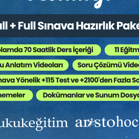
tler Hukuku - 4 - II. Ticaret
Şirketler Hukuku - 2 - II. T
ku Kongresi - IX. Oturum
Hukuku Kongresi - VII. O
o Kaydı
Video Kaydı
Sepete Ekle
Sep
0
360
TL
Tüketici Hukuku Enstitüsü
Tüketici Hukuku Enstitü
Ekibinizin hukuk bilgisini yükseltin, kaliteli içeriklerle si
yardımcı olmaya hazırız!
Ekibinize, Hukuk Eğitim’in birbirinden kaliteli eğitimlerin
sınırsız erişim imkanı sunun.