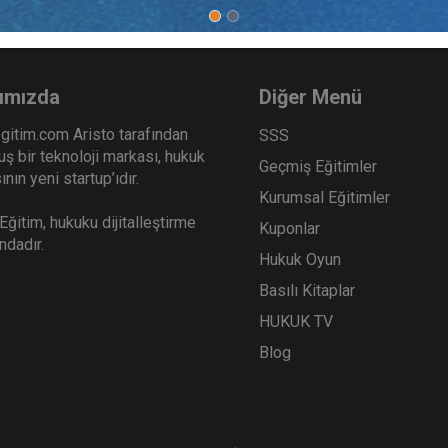
et Hukuku - II. Ticaret
Sigorta Hukuku - II. Ticar
ku Kongresi - V. Oturum
Hukuku Kongresi - IV. Ot
o Kaydı
Video Kaydı
Sepete Ekle
Sep
0
360
ımızda
Diğer Menü
TL
gitim.com Aristo tarafından
SSS
ş bir teknoloji markası, hukuk
Geçmiş Eğitimler
nın yeni startup’ıdır.
Kurumsal Eğitimler
Tüketici Hukuku Enstitüsü
Tüketici Hukuku Enstitü
ğitim, hukuku dijitalleştirme
Kuponlar
ındadır.
Hukuk Oyun
Basılı Kitaplar
HUKUK TV
Blog
etli Evrak, Sermaye Piyasası
Ticari İşletme Hukuku - 1 -
nkacılık Hukuku - II. Ticaret
Ticaret Hukuku Kongresi -
u Kongresi - III. Oturum
Oturum Video Kaydı