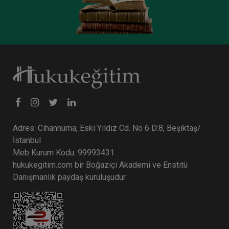
360 TL
Sepete Ekle
Tüketici Hukuku Enstitüsü
Adres: Cihannüma, Eski Yıldız Cd. No 6 D:8, Beşiktaş/
İstanbul
Meb Kurum Kodu: 99993431
hukukegitim.com bir Boğaziçi Akademi ve Enstitü
Danışmanlık paydaş kuruluşudur.
Şirketler Hukuku - 4 - II. Ticaret Hukuku Kongresi
- IX. Oturum Video Kaydı
360 TL
Sepete Ekle