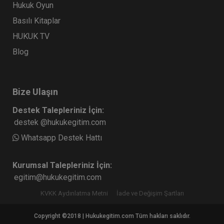
Hukuk Oyun
Tüketici Hukuku Enstitüsü
Basılı Kitaplar
HUKUK TV
Blog
Bize Ulaşın
Destek Talepleriniz İçin:
destek @hukukegitim.com
Whatsapp Destek Hattı
Şirketler Hukuku - 3 - II. Ticaret Hukuku Kongresi
- VIII. Oturum Video Kaydı
Kurumsal Talepleriniz İçin:
360 TL
Sepete Ekle
egitim@hukukegitim.com
KVKK Aydınlatma Metni
İade ve Değişim Şartları
Copyright ©2018 | Hukukegitim.com Tüm hakları saklıdır.
Tüketici Hukuku Enstitüsü