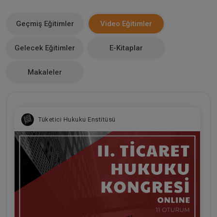
E-Kitap Alan Kişi Sayısı
3566
Geçmiş Eğitimler
Video Eğitimler
Makale Sayısı
Gelecek Eğitimler
E-Kitaplar
0
Makaleler
Tüketici Hukuku Enstitüsü