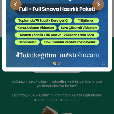
Sosyal Medya
Şirketler Hukuku - 5 - II. Ticaret Hukuku Kongresi
Önceki
Sonraki
- X. Oturum Video Kaydı
360 TL
Sepete Ekle
Tüketici Hukuku Enstitüsü
Kurumsal Üyelikler İçin
Kurumsal Teklif Alın
Ekibinizin hukuk bilgisini yükseltin, kaliteli içeriklerle size
yardımcı olmaya hazırız!
Ekibinize, Hukuk Eğitim’in birbirinden kaliteli eğitimlerine
sınırsız erişim imkanı sunun.
Fikri Mülkiyet Hukuku - II. Ticaret Hukuku
Kongresi - XI. Oturum Video Kaydı