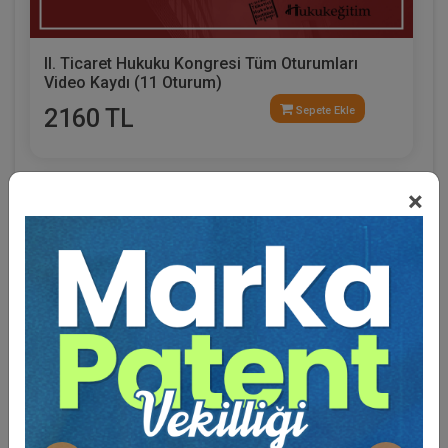
II. Ticaret Hukuku Kongresi Tüm Oturumları
Video Kaydı (11 Oturum)
2160 TL
Sepete Ekle
×
Tüketici Hukuku Enstitüsü
Eğitmen Hakkında