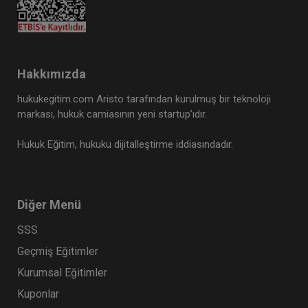
Tüketici Hukuku Enstitüsü
Hakkımızda
hukukegitim.com Aristo tarafından kurulmuş bir teknoloji
markası, hukuk camiasının yeni startup’ıdır.
Hukuk Eğitim, hukuku dijitalleştirme iddiasındadır.
Diğer Menü
SSS
Şirketler Hukuku - 2 - II. Ticaret Hukuku Kongresi
- VII. Oturum Video Kaydı
Geçmiş Eğitimler
360 TL
Sepete Ekle
Kurumsal Eğitimler
Kuponlar