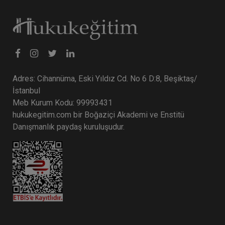
Tüketici Hukuku Enstitüsü
Adres: Cihannüma, Eski Yıldız Cd. No 6 D:8, Beşiktaş/
İstanbul
Meb Kurum Kodu: 99993431
hukukegitim.com bir Boğaziçi Akademi ve Enstitü
Danışmanlık paydaş kuruluşudur.
Sosyal Güvenlik Hukuku - III. İş Hukuku Kongresi
- VI. Oturum
360 TL
Sepete Ekle