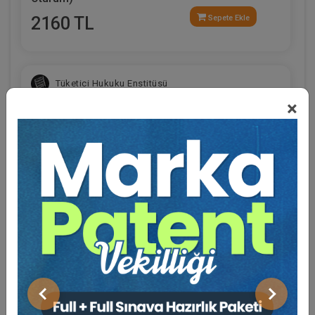
2160 TL
Sepete Ekle
Tüketici Hukuku Enstitüsü
×
Eğitmen Hakkında
Sosyal Medya
İşçilik Alacakları ve Tazminatları - 1 - III. İş
Hukuku Kongresi - VII. Oturum
Önceki
Sonraki
360 TL
Sepete Ekle