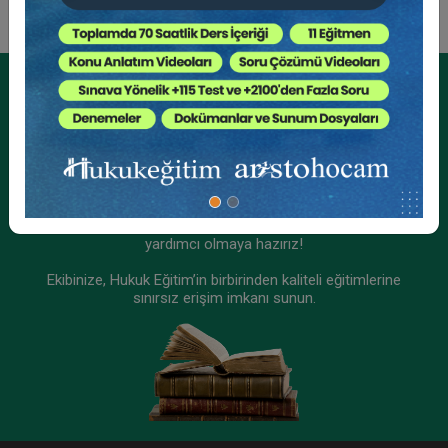
Tüketici Hukuku Enstitüsü
Kurumsal Üyelikler İçin
Kurumsal Teklif Alın
Ekibinizin hukuk bilgisini yükseltin, kaliteli içeriklerle size
yardımcı olmaya hazırız!
Ekibinize, Hukuk Eğitim’in birbirinden kaliteli eğitimlerine
sınırsız erişim imkanı sunun.
İşçilik Alacakları ve Tazminatları - II - III. İş
Hukuku Kongresi - VIII. Oturum
360 TL
Sepete Ekle