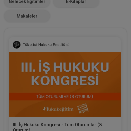
Gelecek Eğitimler
E-Kitaplar
0
Makaleler
Tüketici Hukuku Enstitüsü
III. İş Hukuku Kongresi - Tüm Oturumlar (8
Oturum)