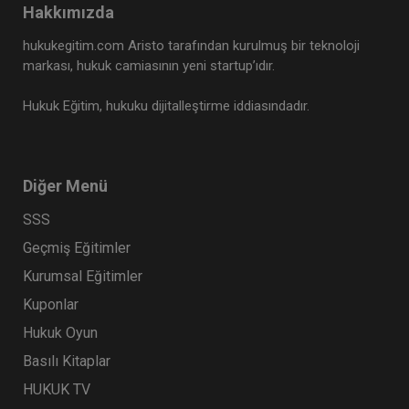
Hakkımızda
Tüketici Hukuku Enstitüsü
hukukegitim.com Aristo tarafından kurulmuş bir teknoloji
markası, hukuk camiasının yeni startup’ıdır.
Hukuk Eğitim, hukuku dijitalleştirme iddiasındadır.
Diğer Menü
SSS
Geçmiş Eğitimler
İş Sözleşmesi - III. İş Hukuku Kongresi - IV.
Kurumsal Eğitimler
Oturum
Kuponlar
360 TL
Sepete Ekle
Hukuk Oyun
Basılı Kitaplar
HUKUK TV
Tüketici Hukuku Enstitüsü