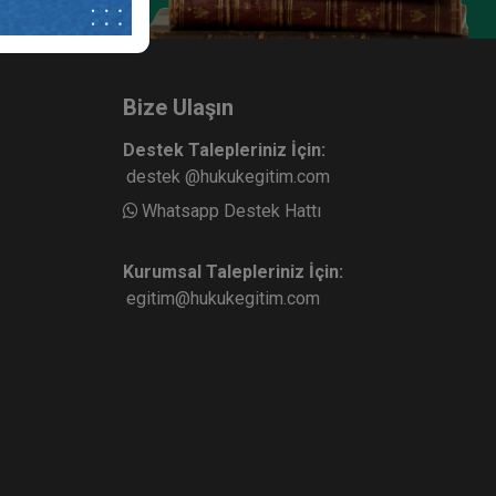
Hukuku
İş Yargılaması ve Usul Hukuku -
III. İş Hukuku Kongresi - I. Oturum
ete Ekle
Sepete Ekle
360
Bize Ulaşın
TL
Destek Talepleriniz İçin:
destek @hukukegitim.com
Whatsapp Destek Hattı
sü
Tüketici Hukuku Enstitüsü
Kurumsal Talepleriniz İçin:
egitim@hukukegitim.com
nlar -
İş Kazaları ve Meslek Hastalıkları
I.
- II. İş Hukuku Kongresi - IX.
Oturum