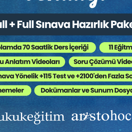
l Güvenlik Hukuku - III. İş
İş Sözleşmesi - III. İş Hu
ku Kongresi - VI. Oturum
Kongresi - IV. Oturum
Sepete Ekle
Sep
0
360
TL
Tüketici Hukuku Enstitüsü
Tüketici Hukuku Enstitü
Ekibinizin hukuk bilgisini yükseltin, kaliteli içeriklerle si
yardımcı olmaya hazırız!
Ekibinize, Hukuk Eğitim’in birbirinden kaliteli eğitimlerin
sınırsız erişim imkanı sunun.