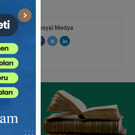
Sonraki
Sosyal Medya
kuku
İş Kazaları ve Meslek Hastalıkları
- III. İş Hukuku Kongresi - V.
Oturum
ete Ekle
Sepete Ekle
360
TL
sü
Tüketici Hukuku Enstitüsü
ze
e