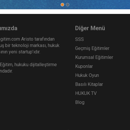
kukunda Genel Konular - III.
Toplu İş Hukuku - III. İş 
kuku Kongresi - II. Oturum
Kongresi - III. Oturum
Sepete Ekle
Sep
0
360
ımızda
Diğer Menü
TL
gitim.com Aristo tarafından
SSS
ş bir teknoloji markası, hukuk
Geçmiş Eğitimler
nın yeni startup’ıdır.
Kurumsal Eğitimler
Tüketici Hukuku Enstitüsü
Tüketici Hukuku Enstitü
ğitim, hukuku dijitalleştirme
Kuponlar
ındadır.
Hukuk Oyun
Basılı Kitaplar
HUKUK TV
Blog
İş Hukuku Kongresi Tüm
İş Hukukunda Güncel Soru
umları Video Kaydı (9
II. İş Hukuku Kongresi - VII
um)
Oturum