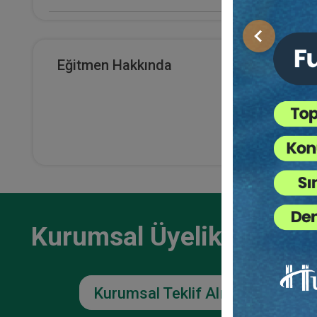
E-Kitap Alan Kişi Sayısı
Önceki
1786
Eğitmen Hakkında
Sosya
Makale Sayısı
Huku
0
36
TL
Kurumsal Üyelikler İçin
Kurumsal Teklif Alın