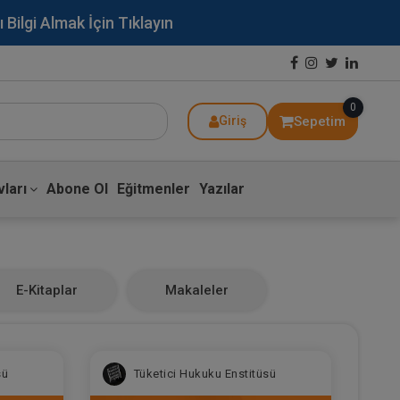
lgi Almak İçin Tıklayın
0
Sepetim
Giriş
ları
Abone Ol
Eğitmenler
Yazılar
E-Kitaplar
Makaleler
sü
Tüketici Hukuku Enstitüsü