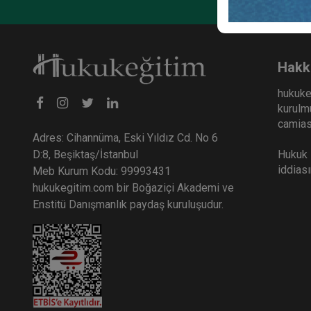
İş Hu
İş Hu
36
Hakk
TL
hukuke
kurulmu
camiası
Adres: Cihannüma, Eski Yıldız Cd. No 6
Hukuk E
D:8, Beşiktaş/İstanbul
iddias
Meb Kurum Kodu: 99993431
hukukegitim.com bir Boğaziçi Akademi ve
Enstitü Danışmanlık paydaş kuruluşudur.
II. 
Otur
Otur