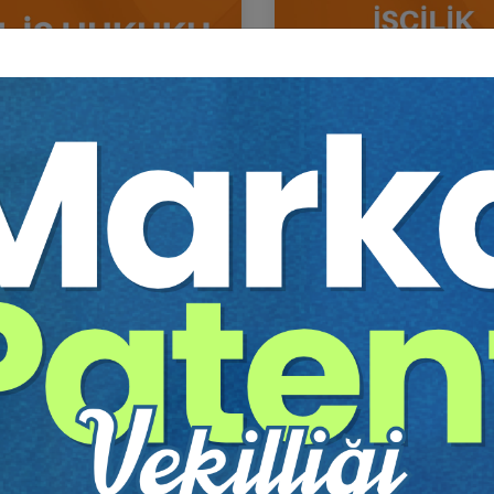
İş Hukuku Kongresi - Tüm
İşçilik Alacakları ve Tazm
umlar (8 Oturum)
- 1 - III. İş Hukuku Kongres
Oturum
Sepete Ekle
Sep
60
360
TL
Tüketici Hukuku Enstitüsü
Tüketici Hukuku Enstitü