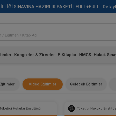
İĞİ SINAVINA HAZIRLIK PAKETİ | FULL+FULL | Detaylı Bi
timler
Kongreler & Zirveler
E-Kitaplar
HMGS
Hukuk Sınav
ğitimler
Video Eğitimler
Gelecek Eğitimler
Tüketici Hukuku Enstitüsü
Tüketici Hukuku Enstitü