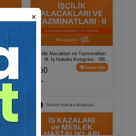
×
inatları
İşçilik Alacakları ve Tazminatları
i - VII.
- II - III. İş Hukuku Kongresi - VIII.
Oturum
ete Ekle
Sepete Ekle
360
TL
sü
Tüketici Hukuku Enstitüsü