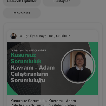
Gelecek Eğitimler
E-Kitaplar
0
Makaleler
Dr. Öğr. Üyesi Duygu KOÇAK DİKER
Kusursuz Sorumluluk Kavramı - Adam
Çalıştıranın Sorumluluğu Video Eğitimi