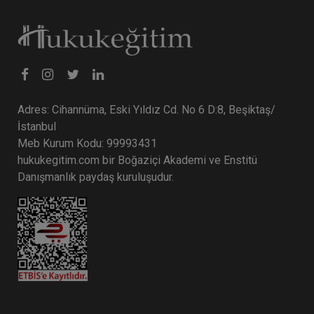
Tüketici Hukuku Enstitüsü
Adres: Cihannüma, Eski Yıldız Cd. No 6 D:8, Beşiktaş/
İstanbul
Meb Kurum Kodu: 99993431
hukukegitim.com bir Boğaziçi Akademi ve Enstitü
Danışmanlık paydaş kuruluşudur.
II. Borçlar Hukuku Kongresi Oturumları Video
Kaydı (9 Oturum)
2160 TL
Sepete Ekle