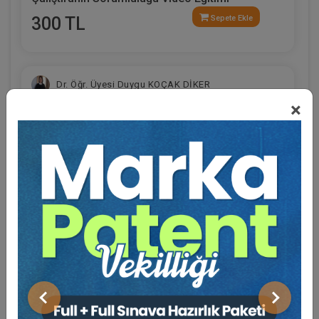
300 TL
Sepete Ekle
Dr. Öğr. Üyesi Duygu KOÇAK DİKER
×
Eğitmen Hakkında
Sosyal Medya
Haksız Fiil Sorumluluğunda Zararın ve
Tazminatın Belirlenmesi Video Eğitimi
Önceki
Sonraki
300 TL
Sepete Ekle