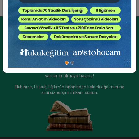
Dr. Öğr. Üyesi Duygu KOÇAK DİKER
Kurumsal Üyelikler İçin
Kurumsal Teklif Alın
Ekibinizin hukuk bilgisini yükseltin, kaliteli içeriklerle size
yardımcı olmaya hazırız!
Ekibinize, Hukuk Eğitim’in birbirinden kaliteli eğitimlerine
sınırsız erişim imkanı sunun.
Haksız Fiil Sorumluluğunun Koşulları Video
Eğitimi
300 TL
Sepete Ekle