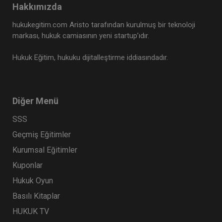
Tüketici Hukuku Enstitüsü
Hakkımızda
hukukegitim.com Aristo tarafından kurulmuş bir teknoloji
markası, hukuk camiasının yeni startup’ıdır.
Hukuk Eğitim, hukuku dijitalleştirme iddiasındadır.
Diğer Menü
SSS
Geçmiş Eğitimler
İsimsiz Sözleşmeler - II. Borçlar Hukuku
Kongresi - VIII. Oturum Video Kaydı
Kurumsal Eğitimler
360 TL
Sepete Ekle
Kuponlar
Hukuk Oyun
Basılı Kitaplar
Tüketici Hukuku Enstitüsü
HUKUK TV