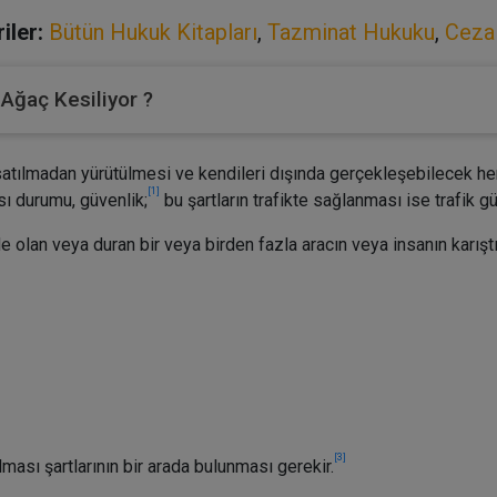
iler:
Bütün Hukuk Kitapları
,
Tazminat Hukuku
,
Ceza
 Ağaç Kesiliyor ?
tılmadan yürütülmesi ve kendileri dışında gerçekleşebilecek her
[1]
ı durumu, güvenlik;
bu şartların trafikte sağlanması ise trafik gü
e olan veya duran bir veya birden fazla aracın veya insanın karışt
[3]
ması şartlarının bir arada bulunması gerekir.