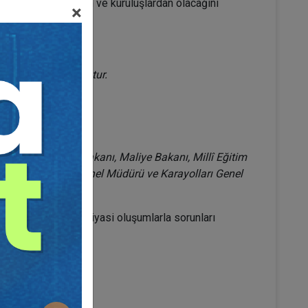
maz hale gelen kurum ve kuruluşlardan olacağını
×
ullar oluşturulmuştur.
 Bakanı, Kalkınma Bakanı, Maliye Bakanı, Millî Eğitim
mutanı, Emniyet Genel Müdürü ve Karayolları Genel
 bulunur.”
 dönem itibarıyla siyasi oluşumlarla sorunları
emektedir.