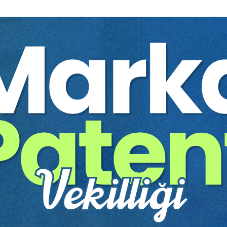
u yönde bir adım olmakla birlikte, bunun da zamanla verimli çalışa
, uygulatmak ve koordinasyonu sağlamak amacıyla aşağıdaki kur
Karayolu Güvenliği Yüksek Kurulu;
görevlendireceği Başbakan Yardımcısının başkanlığında,
, Sanayi ve Teknoloji Bakanı, Çevre ve Şehircilik Bakanı, İçişleri
aştırma, Denizcilik ve Haberleşme Bakanı ile Jandarma Genel Ko
Başkanı, gerektiğinde Kurula bilgi sunmak üzere toplantıda hazır
ayda; yeni kurumlar, denetim mekanizmaları, bürokratik ya da son
 faydalıdır. Ancak, yasaların tam işletilebilmesi mümkün görünm
r, uluslararası alanda, 4 E formülü ile açıklanmaktadır. Bunlar: