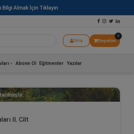
lgi Almak İçin Tıklayın
0
Sepetim
Giriş
ları
Abone Ol
Eğitmenler
Yazılar
arılmıştır.
rı II. Cilt