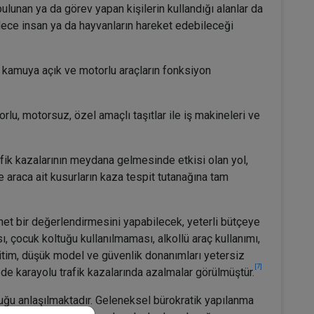
lunan ya da görev yapan kişilerin kullandığı alanlar da
ece insan ya da hayvanların hareket edebileceği
, kamuya açık ve motorlu araçların fonksiyon
orlu, motorsuz, özel amaçlı taşıtlar ile iş makineleri ve
rafik kazalarının meydana gelmesinde etkisi olan yol,
e araca ait kusurların kaza tespit tutanağına tam
e net bir değerlendirmesini yapabilecek, yeterli bütçeye
, çocuk koltuğu kullanılmaması, alkollü araç kullanımı,
ğitim, düşük model ve güvenlik donanımları yetersiz
[7]
ede karayolu trafik kazalarında azalmalar görülmüştür.
lduğu anlaşılmaktadır. Geleneksel bürokratik yapılanma