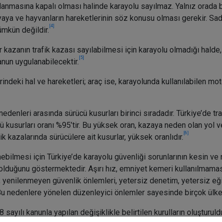
lanmasına kapalı olması halinde karayolu sayılmaz. Yalnız orada bu
aya ve hayvanların hareketlerinin söz konusu olması gerekir. Sad
[4]
ümkün değildir.
 kazanın trafik kazası sayılabilmesi için karayolu olmadığı halde
[5]
anun uygulanabilecektir.
erindeki hal ve hareketleri; araç ise, karayolunda kullanılabilen mot
nedenleri arasında sürücü kusurları birinci sıradadır. Türkiye’de t
cü kusurları oranı %95’tir. Bu yüksek oran, kazaya neden olan yol v
[6]
k kazalarında sürücülere ait kusurlar, yüksek oranlıdır.
lenebilmesi için Türkiye’de karayolu güvenliği sorunlarının kesin v
olduğunu göstermektedir. Aşırı hız, emniyet kemeri kullanılmaması
ı, yenilenmeyen güvenlik önlemleri, yetersiz denetim, yetersiz e
dir. Bu nedenlere yönelen düzenleyici önlemler sayesinde birçok ülk
sayılı kanunla yapılan değişiklikle belirtilen kurulların oluşturu