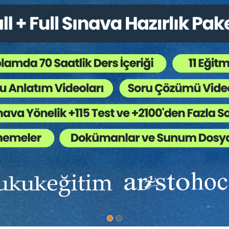
[8]
ergency).
arayolları Güvenliği İçin On Yıllık Eylem Planı”na göre de, karayol
eflenmiştir. Birleşmiş Milletler raporlarına göre trafik güvenlik
ı,
irilmesi,
rdan kısa bir süre sonra meydana gelen ölümler trafik kazası ne
[9]
 gerçek rakamı yansıtmamaktadır.