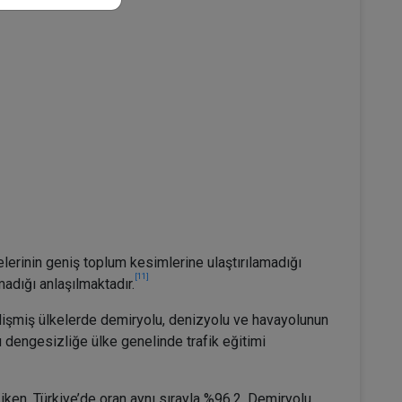
lerinin geniş toplum kesimlerine ulaştırılamadığı
[11]
adığı anlaşılmaktadır.
Gelişmiş ülkelerde demiryolu, denizyolu ve havayolunun
 dengesizliğe ülke genelinde trafik eğitimi
ken, Türkiye’de oran aynı sırayla %96.2, Demiryolu,