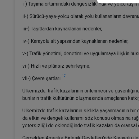
i-) Taşıma ortamındaki dengesizlik: Yük ve yolcu taşımala
ii-) Sürücü-yaya-yolcu olarak yolu kullananların davranış
iii-) Taşıtlardan kaynaklanan nedenler,
iv-) Karayolu alt yapısından kaynaklanan nedenler,
v-) Trafik yönetimi, denetimi ve uygulamaya ilişkin hus
vi-) Hızlı ve plânsız şehirleşme,
[10]
vii-) Çevre şartları.
Ülkemizde, trafik kazalarının önlenmesi ve güvenliğine
bunların trafik kültürünün oluşmasında amaçlanan katkı
Ülkemizde trafik kazalarının sıklıkla yaşanmasının bir
da etkin ve dengeli kullanımı söz konusu olmasına rağm
yetersizliği de eklendiğinde trafik kazaları da oransal 
Gerçekten Amerika Birleşik Devletleri’nde Karayolu il