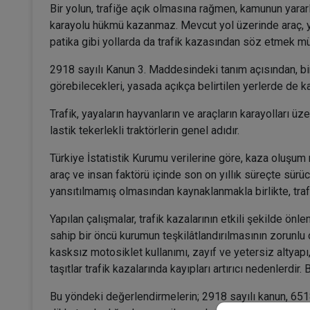
Bir yolun, trafiğe açık olmasına rağmen, kamunun yarar
karayolu hükmü kazanmaz. Mevcut yol üzerinde araç, y
patika gibi yollarda da trafik kazasından söz etmek m
2918 sayılı Kanun 3. Maddesindeki tanım açısından, bir
görebilecekleri, yasada açıkça belirtilen yerlerde de k
Trafik, yayaların hayvanların ve araçların karayolları üz
lastik tekerlekli traktörlerin genel adıdır.
Türkiye İstatistik Kurumu verilerine göre, kaza oluşum 
araç ve insan faktörü içinde son on yıllık süreçte sürü
yansıtılmamış olmasından kaynaklanmakla birlikte, trafi
Yapılan çalışmalar, trafik kazalarının etkili şekilde ön
sahip bir öncü kurumun teşkilâtlandırılmasının zorunlu 
kasksız motosiklet kullanımı, zayıf ve yetersiz altyap
taşıtlar trafik kazalarında kayıpları artırıcı nedenler
Bu yöndeki değerlendirmelerin; 2918 sayılı kanun, 6518 