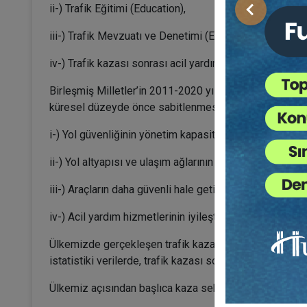
ii-) Trafik Eğitimi (Education),
Önceki
iii-) Trafik Mevzuatı ve Denetimi (Enforcement),
iv-) Trafik kazası sonrası acil yardım ve kurtarma (em
Birleşmiş Milletler’in 2011-2020 yıllarını kapsayan, “K
küresel düzeyde önce sabitlenmesi sonra azaltılması hed
i-) Yol güvenliğinin yönetim kapasitesinin oluşturulmas
ii-) Yol altyapısı ve ulaşım ağlarının güvenliğinin iyileşt
iii-) Araçların daha güvenli hale getirilmesi,
iv-) Acil yardım hizmetlerinin iyileştirilmesi.
Ülkemizde gerçekleşen trafik kazalarında yaralanmala
istatistiki verilerde, trafik kazası sonucu ölüm sayısı
Ülkemiz açısından başlıca kaza sebepleri şunlardır: