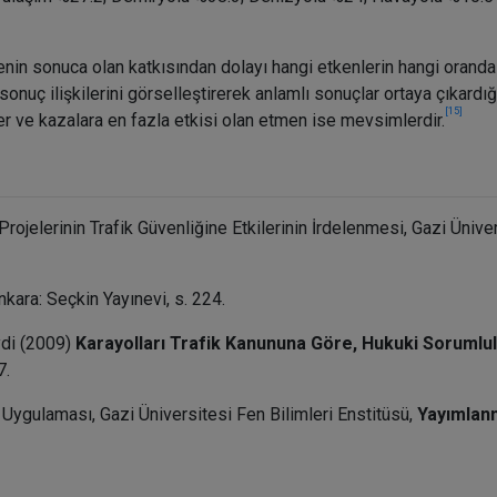
enin sonuca olan katkısından dolayı hangi etkenlerin hangi orand
ç ilişkilerini görselleştirerek anlamlı sonuçlar ortaya çıkardığını
[15]
r ve kazalara en fazla etkisi olan etmen ise mevsimlerdir.
lerinin Trafik Güvenliğine Etkilerinin İrdelenmesi, Gazi Ünivers
nkara: Seçkin Yayınevi, s. 224.
di (2009)
Karayolları Trafik Kanununa Göre, Hukuki Sorumlul
7.
ulaması, Gazi Üniversitesi Fen Bilimleri Enstitüsü,
Yayımlan