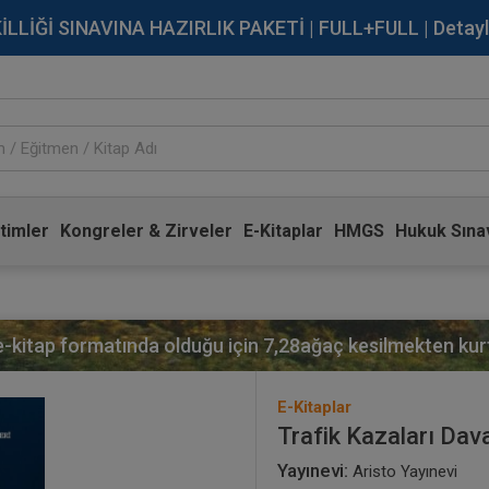
İĞİ SINAVINA HAZIRLIK PAKETİ | FULL+FULL | Detaylı Bi
timler
Kongreler & Zirveler
E-Kitaplar
HMGS
Hukuk Sınav
 e-kitap formatında olduğu için
7,28
ağaç kesilmekten kurt
E-Kitaplar
Trafik Kazaları Davala
Yayınevi:
Aristo Yayınevi