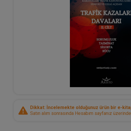
Dikkat: İncelemekte olduğunuz ürün bir e-kitap
Satın alım sonrasında Hesabım sayfanız üzerinden d