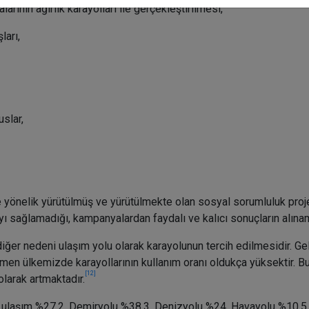
rının ağırlık karayolları ile gerçekleştirilmesi,
ları,
uslar,
 yönelik yürütülmüş ve yürütülmekte olan sosyal sorumluluk proje
yı sağlamadığı, kampanyalardan faydalı ve kalıcı sonuçların alınam
 diğer nedeni ulaşım yolu olarak karayolunun tercih edilmesidir. 
en ülkemizde karayollarının kullanım oranı oldukça yüksektir. Bu
[12]
olarak artmaktadır.
e ulaşım %27.2, Demiryolu %38.3, Denizyolu %24, Havayolu %10.5 i