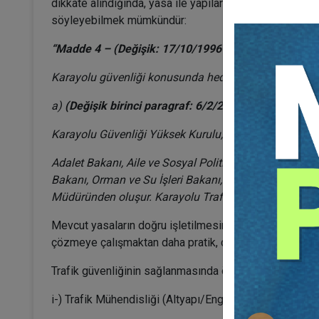
dikkate alındığında, yasa ile yapılan değişiklik oluml
söyleyebilmek mümkündür:
“Madde 4 – (Değişik: 17/10/1996 - 4199/2 md.)
Karayolu güvenliği konusunda hedefleri tespit etmek
a)
(Değişik birinci paragraf: 6/2/2014-6518/31 md.)
Karayolu Güvenliği Yüksek Kurulu, Başbakanın veya 
Adalet Bakanı, Aile ve Sosyal Politikalar Bakanı, Bilim
Bakanı, Orman ve Su İşleri Bakanı, Sağlık Bakanı, Ul
Müdüründen oluşur. Karayolu Trafik Güvenliği Kurulu 
Mevcut yasaların doğru işletilmesinden elde edilecek f
çözmeye çalışmaktan daha pratik, daha ekonomik, daha
Trafik güvenliğinin sağlanmasında önlem alınacak konula
i-) Trafik Mühendisliği (Altyapı/Engineering),