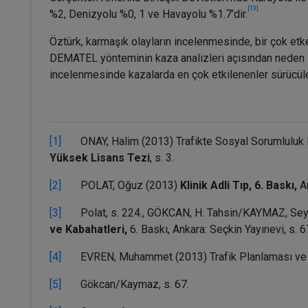
[13]
%2, Denizyolu %0, 1 ve Havayolu %1.7’dir.
Öztürk, karmaşık olayların incelenmesinde, bir çok etk
DEMATEL yönteminin kaza analizleri açısından neden sonu
incelenmesinde kazalarda en çok etkilenenler sürücüle
[1]
ONAY, Halim (2013) Trafikte Sosyal Sorumluluk Proje
Yüksek Lisans Tezi
, s. 3.
[2]
POLAT, Oğuz (2013)
Klinik Adli Tıp, 6. Baskı,
A
[3]
Polat, s. 224., GÖKCAN, H. Tahsin/KAYMAZ, Sey
ve Kabahatleri,
6. Baskı, Ankara: Seçkin Yayınevi, s. 6
[4]
EVREN, Muhammet (2013) Trafik Planlaması ve Uyg
[5]
Gökcan/Kaymaz, s. 67.