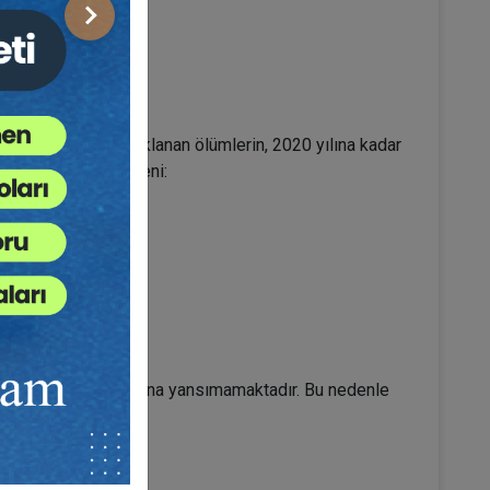
Sonraki
u kazalarından kaynaklanan ölümlerin, 2020 yılına kadar
 sisteminin 4 bileşeni:
deniyle ölüm oranlarına yansımamaktadır. Bu nedenle