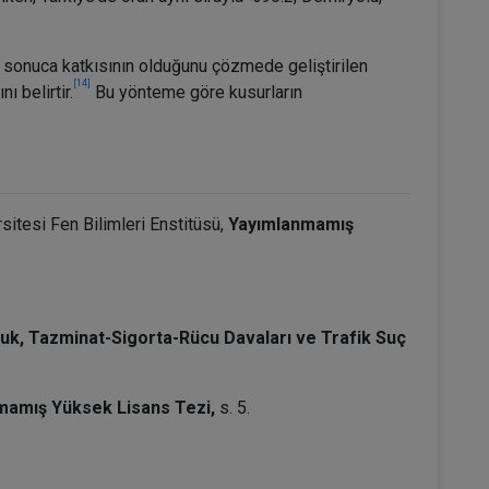
a sonuca katkısının olduğunu çözmede geliştirilen
[14]
 belirtir.
Bu yönteme göre kusurların
itesi Fen Bilimleri Enstitüsü,
Yayımlanmamış
uk, Tazminat-Sigorta-Rücu Davaları ve Trafik Suç
mamış Yüksek Lisans Tezi,
s. 5.