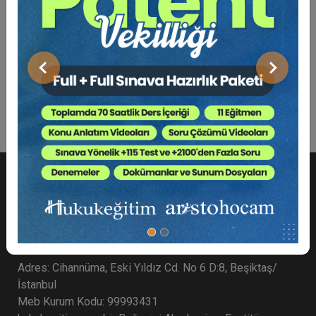
Bu Kitap İçin Kaç Ağaç
Kesiliyor ?
Önceki
Sonraki
Adres: Cihannüma, Eski Yıldız Cd. No 6 D:8, Beşiktaş/
İstanbul
Meb Kurum Kodu: 99993431