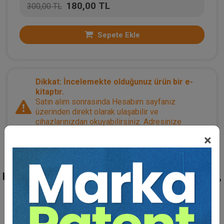
180,00 TL
300,00 TL
Sepete Ekle
Dikkat: İncelemekte olduğunuz ürün bir e-
kitaptır.
Satın alım sonrasında Hesabım sayfanız
üzerinden direkt olarak ulaşabilir ve
cihazlarınızdan okuyabilirsiniz. Adresinize
herhangi bir teslimat olmayacaktır.
×
Kategoriler:
Bütün Hukuk Kitapları
,
Sınav Kitapları
,
Anayasa Hukuku
Açıklama
Yazar