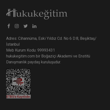
Tüketici Hukuku Enstitüsü
Adres: Cihannüma, Eski Yıldız Cd. No 6 D:8, Beşiktaş/
İstanbul
Meb Kurum Kodu: 99993431
hukukegitim.com bir Boğaziçi Akademi ve Enstitü
Danışmanlık paydaş kuruluşudur.
Şirketler Hukuku - 4 - II. Ticaret Hukuku Kongresi
- IX. Oturum Video Kaydı
360 TL
Sepete Ekle
Tüketici Hukuku Enstitüsü