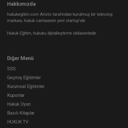
Hakkımızda
Tüketici Hukuku Enstitüsü
hukukegitim.com Aristo tarafından kurulmuş bir teknoloji
markası, hukuk camiasının yeni startup’ıdır.
Hukuk Eğitim, hukuku dijitalleştirme iddiasındadır.
Diğer Menü
SSS
Geçmiş Eğitimler
İş Sözleşmesi - III. İş Hukuku Kongresi - IV.
Kurumsal Eğitimler
Oturum
Kuponlar
360 TL
Sepete Ekle
Hukuk Oyun
Basılı Kitaplar
HUKUK TV
Tüketici Hukuku Enstitüsü