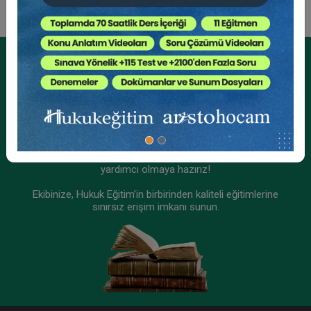
Tüketici Hukuku Enstitüsü
Kurumsal Üyelikler İçin
Kurumsal Teklif Alın
Ekibinizin hukuk bilgisini yükseltin, kaliteli içeriklerle size
yardımcı olmaya hazırız!
Ekibinize, Hukuk Eğitim’in birbirinden kaliteli eğitimlerine
sınırsız erişim imkanı sunun.
İşçilik Alacakları ve Tazminatları - II - III. İş
Hukuku Kongresi - VIII. Oturum
360 TL
Sepete Ekle