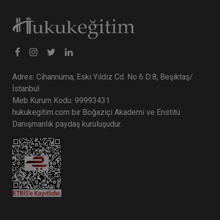
Tüketici Hukuku Enstitüsü
Adres: Cihannüma, Eski Yıldız Cd. No 6 D:8, Beşiktaş/
İstanbul
Meb Kurum Kodu: 99993431
hukukegitim.com bir Boğaziçi Akademi ve Enstitü
Danışmanlık paydaş kuruluşudur.
Sosyal Güvenlik Hukuku - III. İş Hukuku Kongresi
- VI. Oturum
360 TL
Sepete Ekle