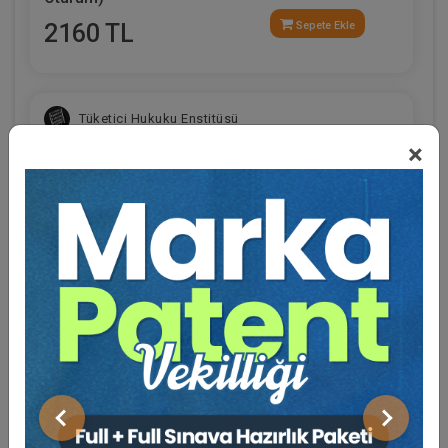
2160 TL
Sepete Ekle
Tüketici Hukuku Enstitüsü
×
Eğitmen Hakkında
Sosyal Medya
İşçilik Alacakları ve Tazminatları - 1 - III. İş
Hukuku Kongresi - VII. Oturum
Önceki
Sonraki
360 TL
Sepete Ekle