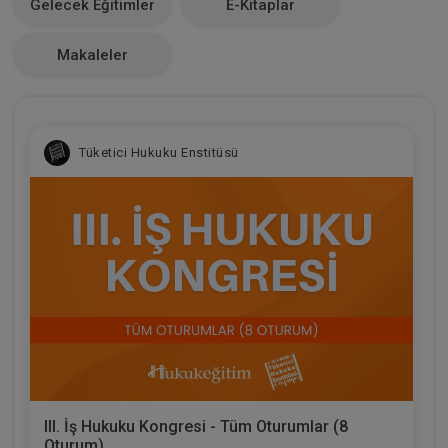
Gelecek Eğitimler
E-Kitaplar
0
Makaleler
Tüketici Hukuku Enstitüsü
III. İş Hukuku Kongresi - Tüm Oturumlar (8
Oturum)