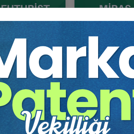
ist Hukuk - IV. Medeni Hukuk
Miras Hukuku - 1 - IV. Me
resi - XI. Oturum
Hukuk Kongresi - IX. Otu
Sepete Ekle
Sep
0
360
TL
Tüketici Hukuku Enstitüsü
Tüketici Hukuku Enstitü