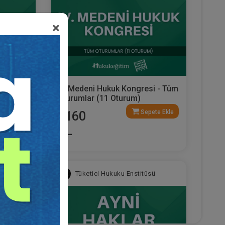
×
deni
IV. Medeni Hukuk Kongresi - Tüm
rum
Oturumlar (11 Oturum)
ete Ekle
Sepete Ekle
2160
TL
sü
Tüketici Hukuku Enstitüsü