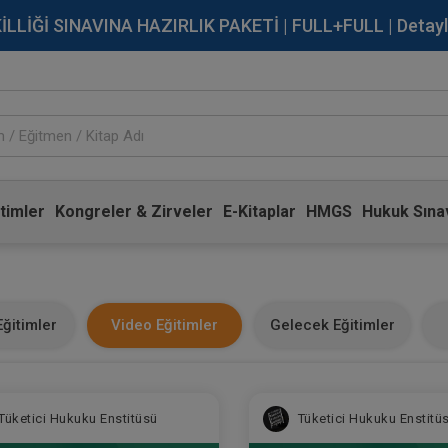
İĞİ SINAVINA HAZIRLIK PAKETİ | FULL+FULL | Detaylı Bi
timler
Kongreler & Zirveler
E-Kitaplar
HMGS
Hukuk Sınav
ğitimler
Video Eğitimler
Gelecek Eğitimler
Tüketici Hukuku Enstitüsü
Tüketici Hukuku Enstitü