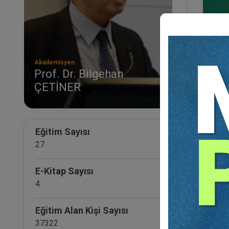
Akademisyen
Prof. Dr. Bilgehan
ÇETİNER
Fütür
Kong
36
TL
Eğitim Sayısı
27
E-Kitap Sayısı
4
Eğitim Alan Kişi Sayısı
37322