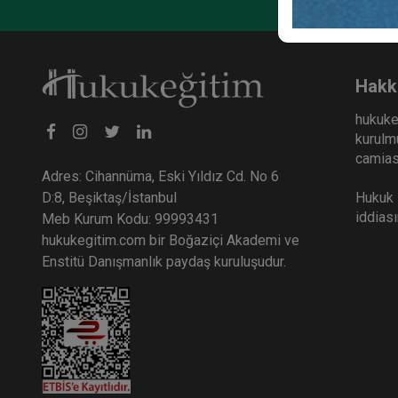
Leiden Üniversitesi (Hollanda), Köln Üniversitesi, Hamb
Taşı
araştırmacı olarak bulundu. Bir tanesi Almanya’da olmak
Huku
makalesi, yurtiçi ve yurtdışında yayımlanmış tebliğleri 
36
Hakk
TL
Evli ve biri kız diğeri erkek iki çocuk babası olan Çeti
hukuke
kurulmu
camiası
Adres: Cihannüma, Eski Yıldız Cd. No 6
Hukuk E
D:8, Beşiktaş/İstanbul
iddias
Meb Kurum Kodu: 99993431
hukukegitim.com bir Boğaziçi Akademi ve
Enstitü Danışmanlık paydaş kuruluşudur.
Mal R
Huku