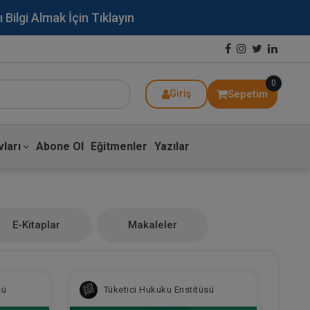
lgi Almak İçin Tıklayın
0
Sepetim
Giriş
ları
Abone Ol
Eğitmenler
Yazılar
E-Kitaplar
Makaleler
sü
Tüketici Hukuku Enstitüsü