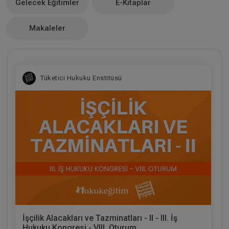
Gelecek Eğitimler
E-Kitaplar
0
Makaleler
Tüketici Hukuku Enstitüsü
İşçilik Alacakları ve Tazminatları - II - III. İş
Hukuku Kongresi - VIII. Oturum