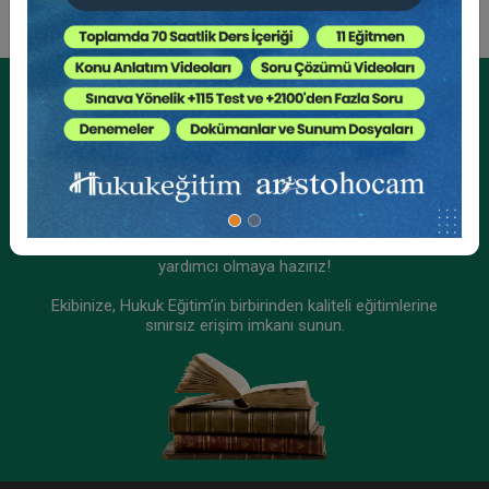
Tüketici Hukuku Enstitüsü
Kurumsal Üyelikler İçin
Kurumsal Teklif Alın
Ekibinizin hukuk bilgisini yükseltin, kaliteli içeriklerle size
yardımcı olmaya hazırız!
Ekibinize, Hukuk Eğitim’in birbirinden kaliteli eğitimlerine
sınırsız erişim imkanı sunun.
III. İş Hukuku Kongresi - Tüm Oturumlar (8
Oturum)
2160 TL
Sepete Ekle