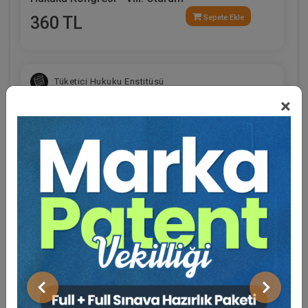
360 TL
Sepete Ekle
Tüketici Hukuku Enstitüsü
×
Eğitmen Hakkında
Sosyal Medya
Sosyal Güvenlik Hukuku - III. İş Hukuku Kongresi
- VI. Oturum
Önceki
Sonraki
360 TL
Sepete Ekle