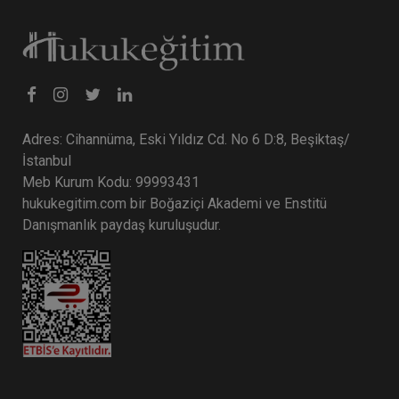
Tüketici Hukuku Enstitüsü
Adres: Cihannüma, Eski Yıldız Cd. No 6 D:8, Beşiktaş/
İstanbul
Meb Kurum Kodu: 99993431
hukukegitim.com bir Boğaziçi Akademi ve Enstitü
Danışmanlık paydaş kuruluşudur.
İşçilik Alacakları ve Tazminatları - 1 - III. İş
Hukuku Kongresi - VII. Oturum
360 TL
Sepete Ekle