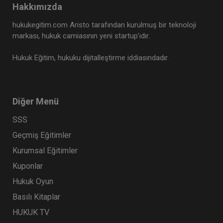
Hakkımızda
Tüketici Hukuku Enstitüsü
hukukegitim.com Aristo tarafından kurulmuş bir teknoloji
markası, hukuk camiasının yeni startup’ıdır.
Hukuk Eğitim, hukuku dijitalleştirme iddiasındadır.
Diğer Menü
SSS
Geçmiş Eğitimler
İş Sözleşmesi - III. İş Hukuku Kongresi - IV.
Kurumsal Eğitimler
Oturum
Kuponlar
360 TL
Sepete Ekle
Hukuk Oyun
Basılı Kitaplar
HUKUK TV
Tüketici Hukuku Enstitüsü