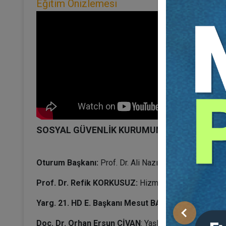
Eğitim Önizlemesi
SOSYAL GÜVENLİK KURUMUNUN TARAF OLDUĞ
Oturum Başkanı:
Prof. Dr. Ali Nazım SÖZER
Prof. Dr. Refik KORKUSUZ:
Hizmet Tespit Davalarınd
Yarg. 21. HD E. Başkanı Mesut BALCI:
Şirket Ortaklığ
Önceki
Doç. Dr. Orhan Ersun CİVAN
: Yaşlılık Aylığı ile İlgi