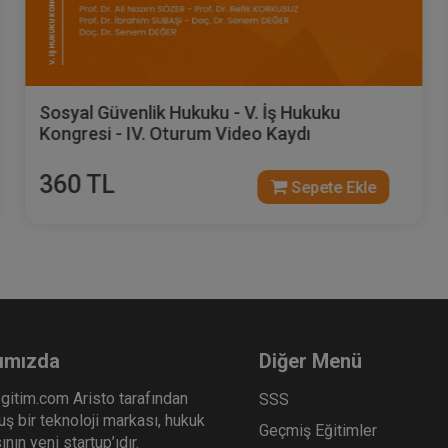
Çalışma ve Dinlenme Süreleri - V. İş Hukuku
Kongresi - II. Oturum Video Kaydı
360 TL
Sepete Ekle
ımızda
Diğer Menü
gitim.com Aristo tarafından
SSS
ş bir teknoloji markası, hukuk
Geçmiş Eğitimler
nın yeni startup’ıdır.