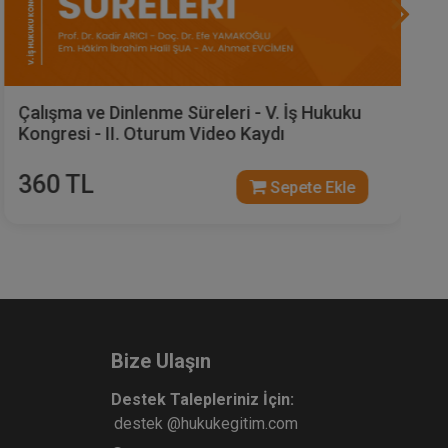
İş Yargılaması Hukuku - II - V. İş Hukuku
Kongresi - IX. Oturum Video Kaydı
360 TL
Sepete Ekle
Bize Ulaşın
Destek Talepleriniz İçin:
destek @hukukegitim.com