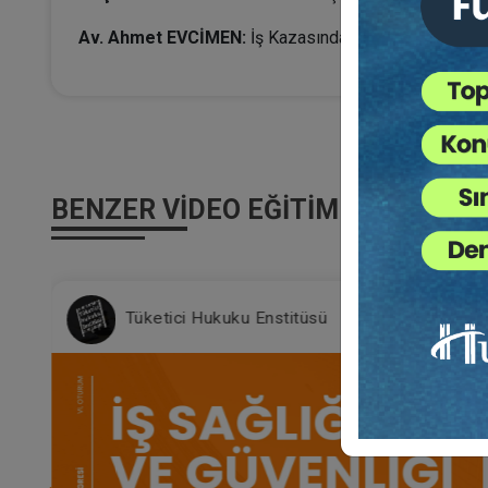
Av. Ahmet EVCİMEN:
İş Kazasından Kaynaklı Kurum 
BENZER VIDEO EĞITIMLER
Tüketici Hukuku Enstitüsü