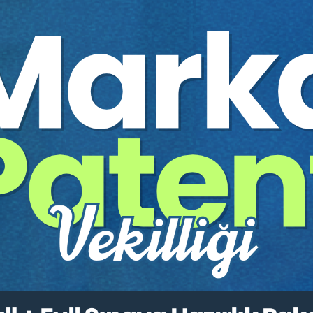
U DAVALAR ZİRVESİ VİDEO KAYDI
a Süreler ve İspat
ından Kaynaklanan Prim Borçları İle İlgili Sorunlar
li Fazla ve Yersiz Ödemeler