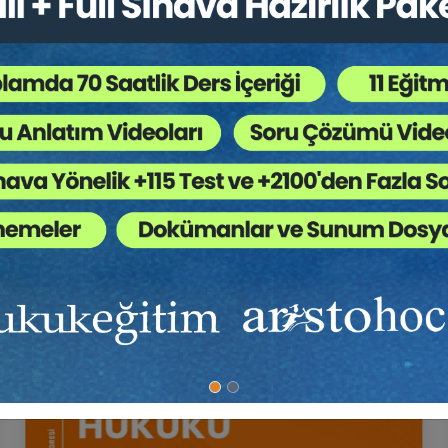
Rücularında Hesaplama
Tüketici Hukuku Enstitüsü