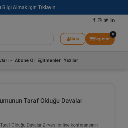
lgi Almak İçin Tıklayın
0
Sepetim
Giriş
ları
Abone Ol
Eğitmenler
Yazılar
rumunun Taraf Olduğu Davalar
araf Olduğu Davalar Zirvesi online konferansının