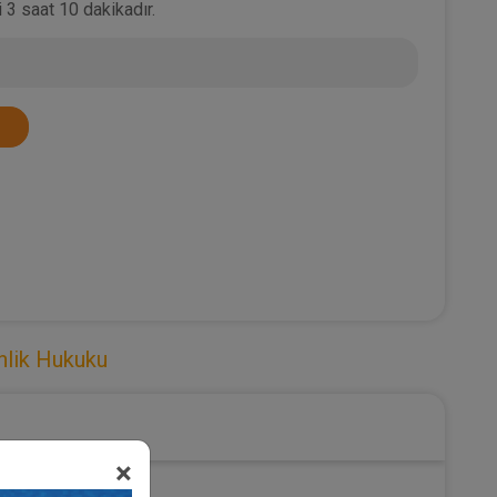
 3 saat 10 dakikadır.
nlik Hukuku
×