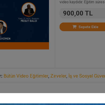
video kaydıdır. Eğitim süresi
900,00 TL
Sepete Ekle
r:
Bütün Video Eğitimler
,
Zirveler
,
İş ve Sosyal Güve