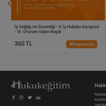
Sosyal Güvenlik Hukuku - V. İş Hukuku
Kongresi - IV. Oturum Video Kaydı
360 TL
Sepete Ekle
Hakk
hukuke
kurulmu
camiası