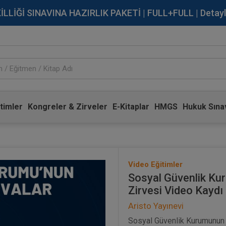
İĞİ SINAVINA HAZIRLIK PAKETİ | FULL+FULL | Detaylı Bi
timler
Kongreler & Zirveler
E-Kitaplar
HMGS
Hukuk Sınav
Video Eğitimler
Sosyal Güvenlik Ku
Zirvesi Video Kaydı
Aristo Yayınevi
Sosyal Güvenlik Kurumunun T