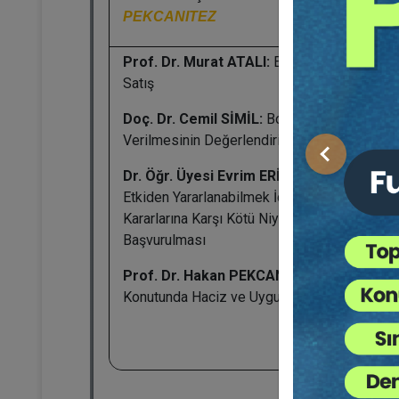
PEKCANITEZ
Prof. Dr. Murat ATALI:
Elektronik Ortamda
Satış
Doç. Dr. Cemil SİMİL:
Borçluya Satış Yetkis
Verilmesinin Değerlendirilmesi
Önceki
Dr. Öğr. Üyesi Evrim ERİŞİR:
Satışı Durduru
Etkiden Yararlanabilmek İçin İcra Mahkemesi
Kararlarına Karşı Kötü Niyetle Kanun Yoluna
Başvurulması
Prof. Dr. Hakan PEKCANITEZ:
Borçlunun
Konutunda Haciz ve Uygulaması