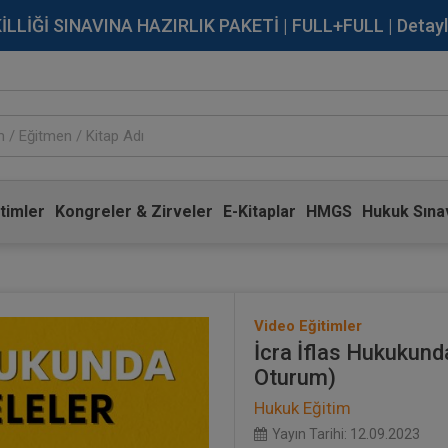
İĞİ SINAVINA HAZIRLIK PAKETİ | FULL+FULL | Detaylı Bi
timler
Kongreler & Zirveler
E-Kitaplar
HMGS
Hukuk Sınav
Video Eğitimler
İcra İflas Hukukun
Oturum)
Hukuk Eğitim
Yayın Tarihi: 12.09.2023