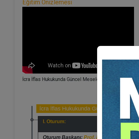
Eğitim Önizlemesi
İcra İflas Hukukunda Güncel Meseleler 2023 adlı eğitim
İcra İflas Hukukunda Güncel Meseleler 
I. Oturum:
Oturum Başkanı:
Prof. Dr. Hakan