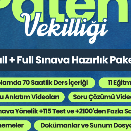
Prof. Dr. Muhammet ÖZEKES:
Zorunlu
Arabuluculuğun İcra Hukukunda Uygulanması
Prof. Dr. Güray ERDÖNMEZ:
Tasarrufun İptali
i
ile ilgili Güncel Sorunlar
Doç. Dr. Tolga AKKAYA:
Muhafazasına Gerek
cu
Kalmayan Malların Tasfiyesi (İİK m. 88/a)
Prof. Dr. Oğuz ATALAY:
Konkordatonun
Rehinli Alacaklılar Yönünden Etkileri