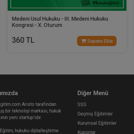
Medeni Usul Hukuku - III. Medeni Hukuku
Kongresi - X. Oturum
360 TL
Sepete Ekle
ımızda
Diğer Menü
gitim.com Aristo tarafından
SSS
ş bir teknoloji markası, hukuk
Geçmiş Eğitimler
nın yeni startup’ıdır.
Kurumsal Eğitimler
ğitim, hukuku dijitalleştirme
Kuponlar