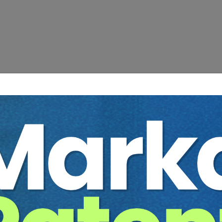
in video kaydıdır. Eğitim süresi 5 saat 53 dakikadır.
Detaylı Programı
II. Oturum:
Oturum Başkanı:
Prof. Dr. Oğuz ATALAY