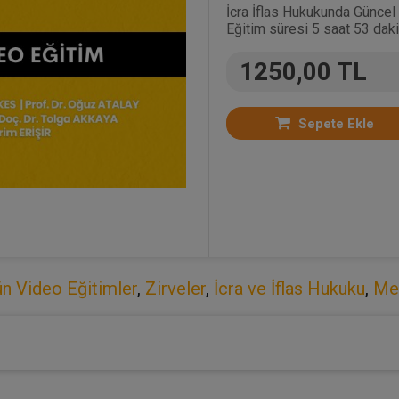
İcra İflas Hukukunda Güncel
Eğitim süresi 5 saat 53 daki
1250,00 TL
Sepete Ekle
n Video Eğitimler
,
Zirveler
,
İcra ve İflas Hukuku
,
Me