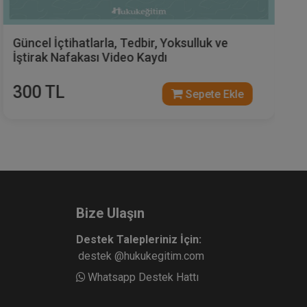
Güncel İçtihatlarla, Tedbir, Yoksulluk ve
İştirak Nafakası Video Kaydı
300 TL
Sepete Ekle
Bize Ulaşın
Destek Talepleriniz İçin:
destek @hukukegitim.com
Whatsapp Destek Hattı