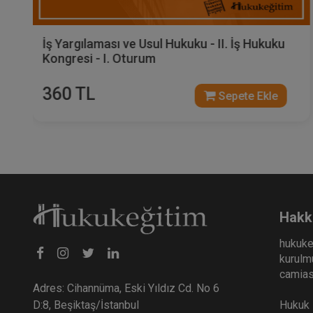
İş Yargılaması ve Usul Hukuku - II. İş Hukuku
Kongresi - I. Oturum
360 TL
Sepete Ekle
Hakk
hukuke
kurulmu
camiası
Adres: Cihannüma, Eski Yıldız Cd. No 6
Hukuk E
D:8, Beşiktaş/İstanbul