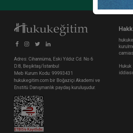
Ayni 
Kong
36
Hakk
TL
hukuke
kurulmu
camiası
Adres: Cihannüma, Eski Yıldız Cd. No 6
Hukuk E
D:8, Beşiktaş/İstanbul
iddias
Meb Kurum Kodu: 99993431
hukukegitim.com bir Boğaziçi Akademi ve
Enstitü Danışmanlık paydaş kuruluşudur.
Kişil
Kongr