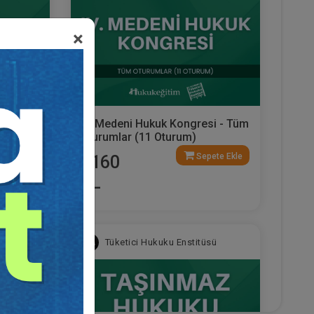
×
deni
IV. Medeni Hukuk Kongresi - Tüm
rum
Oturumlar (11 Oturum)
ete Ekle
Sepete Ekle
2160
TL
sü
Tüketici Hukuku Enstitüsü