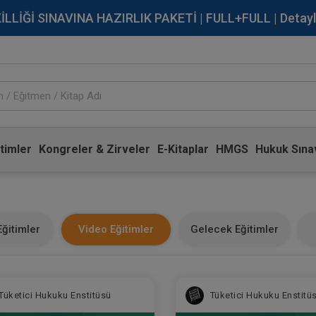
İĞİ SINAVINA HAZIRLIK PAKETİ | FULL+FULL | Detaylı Bi
timler
Kongreler & Zirveler
E-Kitaplar
HMGS
Hukuk Sınav
ğitimler
Video Eğitimler
Gelecek Eğitimler
Tüketici Hukuku Enstitüsü
Tüketici Hukuku Enstitü