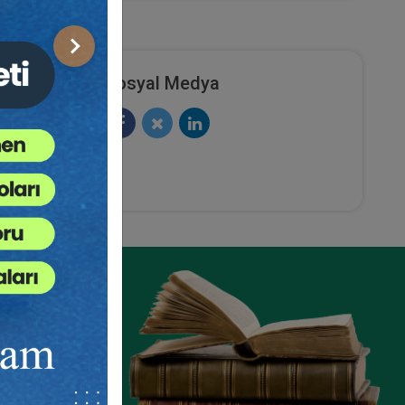
Sonraki
Sosyal Medya
ni Hukuk
Taşınmaz Hukuku - IV. Medeni
Hukuk Kongresi - VII. Oturum
cesini
ete Ekle
Sepete Ekle
360
TL
.
devam
sü
Tüketici Hukuku Enstitüsü
ze
e