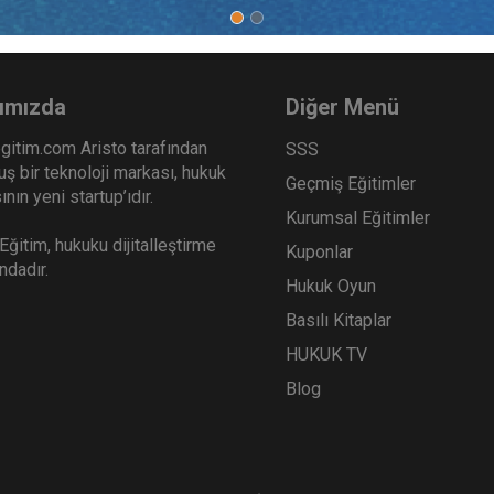
Haklar - IV. Medeni Hukuk
Kat Mülkiyeti ve Kentsel
resi - VI. Oturum
Dönüşüm Hukuku - IV. Me
Hukuk Kongresi - VIII. Ot
Sepete Ekle
Sep
0
360
ımızda
Diğer Menü
TL
gitim.com Aristo tarafından
SSS
ş bir teknoloji markası, hukuk
Geçmiş Eğitimler
nın yeni startup’ıdır.
Kurumsal Eğitimler
Tüketici Hukuku Enstitüsü
Tüketici Hukuku Enstitü
ğitim, hukuku dijitalleştirme
Kuponlar
ındadır.
Hukuk Oyun
Basılı Kitaplar
HUKUK TV
Blog
er Hukuku - IV. Medeni Hukuk
Mal Rejimleri Hukuku - IV
esi - I. Oturum
Hukuk Kongresi - IV. Otu