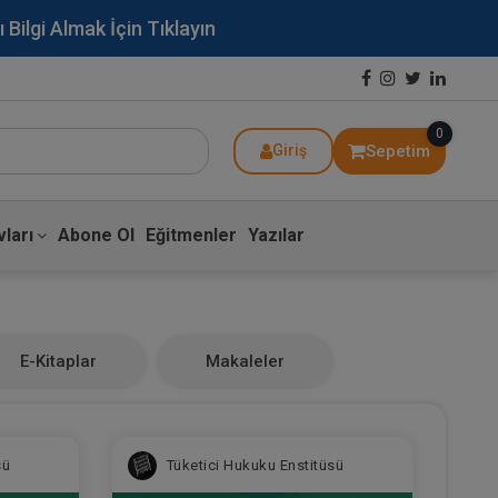
lgi Almak İçin Tıklayın
0
Sepetim
Giriş
ları
Abone Ol
Eğitmenler
Yazılar
E-Kitaplar
Makaleler
sü
Tüketici Hukuku Enstitüsü