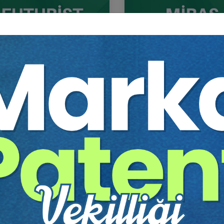
ist Hukuk - IV. Medeni Hukuk
Miras Hukuku - 1 - IV. Me
resi - XI. Oturum
Hukuk Kongresi - IX. Otu
Sepete Ekle
Sep
0
360
TL
Tüketici Hukuku Enstitüsü
Tüketici Hukuku Enstitü