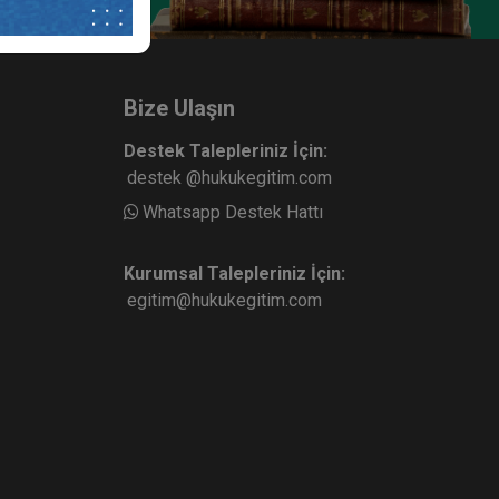
Boşanma Hukuku - IV. Medeni
deni
Hukuk Kongresi - III. Oturum
urum
ete Ekle
Sepete Ekle
360
Bize Ulaşın
TL
Destek Talepleriniz İçin:
destek @hukukegitim.com
Whatsapp Destek Hattı
sü
Tüketici Hukuku Enstitüsü
Kurumsal Talepleriniz İçin:
egitim@hukukegitim.com
. Medeni
Evlilik Hukuku - IV. Medeni Hukuk
rum
Kongresi - II. Oturum