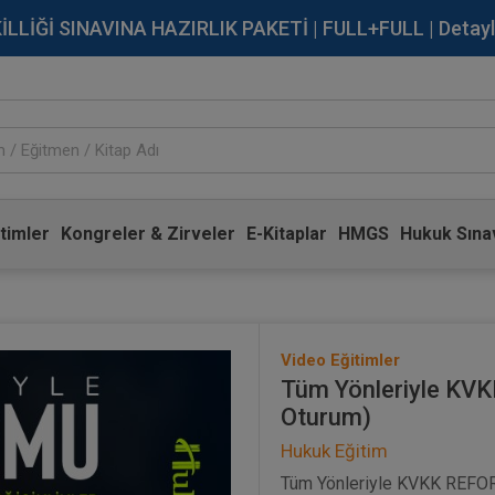
İĞİ SINAVINA HAZIRLIK PAKETİ | FULL+FULL | Detaylı Bi
timler
Kongreler & Zirveler
E-Kitaplar
HMGS
Hukuk Sınav
Video Eğitimler
Tüm Yönleriyle KVK
Oturum)
Hukuk Eğitim
Tüm Yönleriyle KVKK REFORM