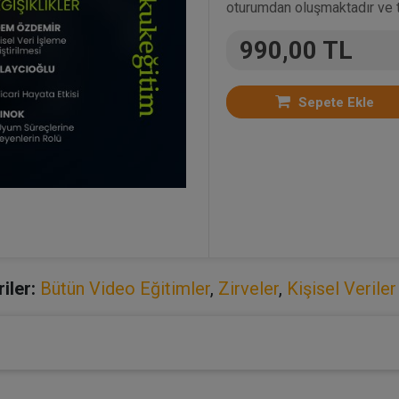
oturumdan oluşmaktadır ve t
990,00 TL
Sepete Ekle
iler:
Bütün Video Eğitimler
,
Zirveler
,
Kişisel Verile