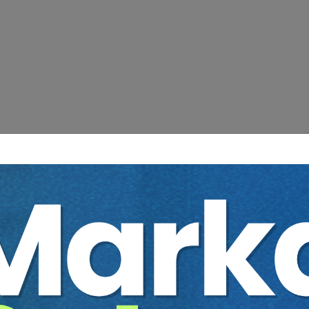
ı Programı
II. Oturum:
Özel Nitelikli Kişisel Verilerin İşlenme Şartları
ve Değişikliklerin Etkileri