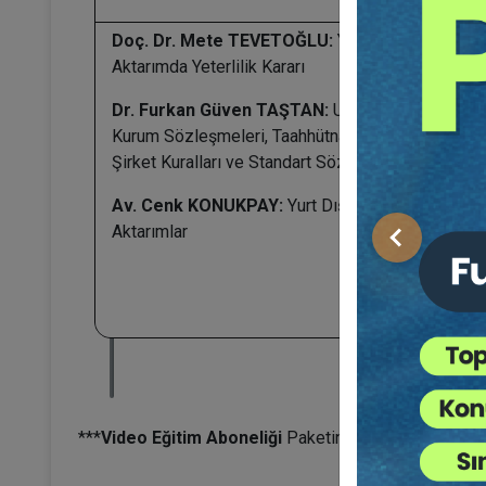
Doç. Dr. Mete TEVETOĞLU:
Yurt Dışına
Aktarımda Yeterlilik Kararı
Dr. Furkan Güven TAŞTAN:
Uygun Güveceler:
Kurum Sözleşmeleri, Taahhütname ve Bağlayıcı
Şirket Kuralları ve Standart Sözleşme
Av. Cenk KONUKPAY:
Yurt Dışına Arızi
Aktarımlar
Önceki
***
Video Eğitim
Aboneliği
Paketine Sahip Olarak, Bu E