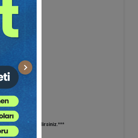
Sonraki
sattan Yararlanabilirsiniz.
***