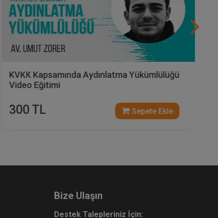
Avrupa Veri Koruma Günü Webinarı Video
Kaydı
0 TL
Sepete Ekle
Bize Ulaşın
Destek Talepleriniz İçin: