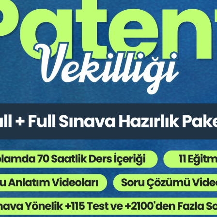
Prof. Dr. Erdem ÖZDEMİR :
Özel Nitelikli
Kişisel Veri İşleme Şartlarının Değiştirilmesi
Av. Didem KALAYCIOĞLU BİROL:
Değişikliklerin Ticari Hayata Etkisi
Av. Arda ALTINOK:
Değişikliklerin Uyum
Süreçlerine Etkisi ve Veri İşleyenlerin Rolü
ğitim Dâhil Yüzlerce Video Eğitime Erişebilir
ve Daha Birçok
Fır