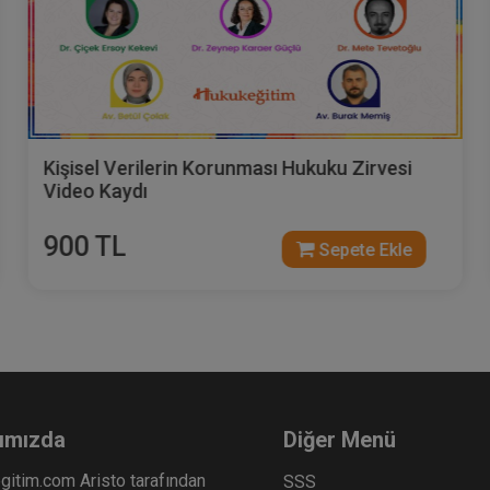
KVKK Kapsamında Aydınlatma Yükümlülüğü
Video Eğitimi
300 TL
Sepete Ekle
ımızda
Diğer Menü
gitim.com Aristo tarafından
SSS