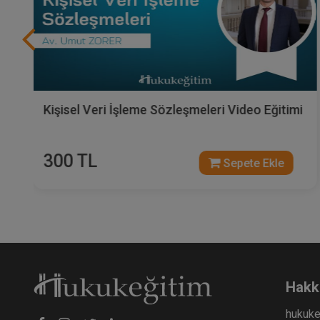
Kişisel Verilerin Korunması Hukuku Zirvesi
Video Kaydı
900 TL
Sepete Ekle
Hakk
hukuke