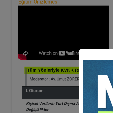
Eğitim Önizlemesi
Tüm Yönleriyle KVKK REFORMU
Detayl
Moderatör : Av. Umut ZORER
I. Oturum:
Kişisel Verilerin Yurt Dışına Aktarımı Hakkında
Değişiklikler