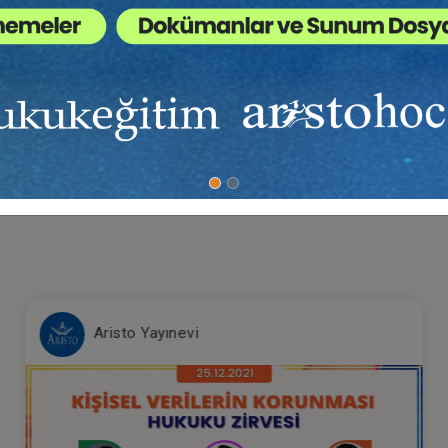
İ ALMAK İÇİN TIKLA
Av. Umut ZORER