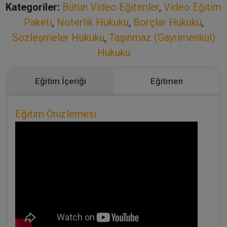
Kategoriler:
Bütün Video Eğitimler
,
Video Eğitim
Paketi
,
Noterlik Hukuku
,
Borçlar Hukuku
,
Sözleşmeler Hukuku
,
Taşınmaz (Gayrimenkul)
Hukuku
Eğitim İçeriği
Eğitmen
Eğitim Önizlemesi