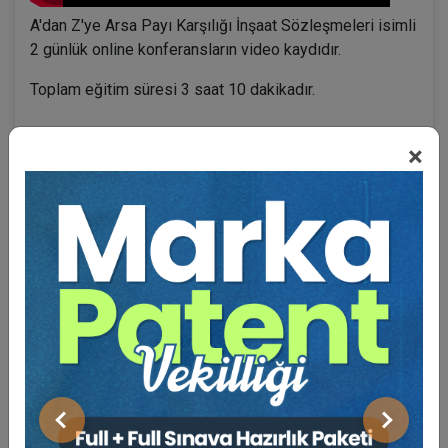
A'dan Z'ye Arsa Payı Karşılığı İnşaat Sözleşmeleri isimli
2 günlük online konferansların video kaydıdır.
Toplam eğitim süresi 3 saat 10 dakikadır.
×
BENZER VIDEO EĞITIMLER
Video Eğitim Abonesi Ol: Sadece 5490 TL / Yıllık
Av. Yankı BÜYÜKSEZER
Önceki
Sonraki