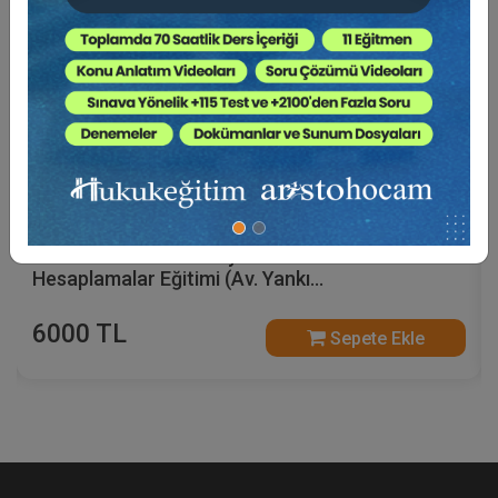
Kira Mevzuatından Kaynaklanan Nitelikli
Hesaplamalar Eğitimi (Av. Yankı
BÜYÜKSEZER'den - 5 Video)
6000 TL
Sepete Ekle