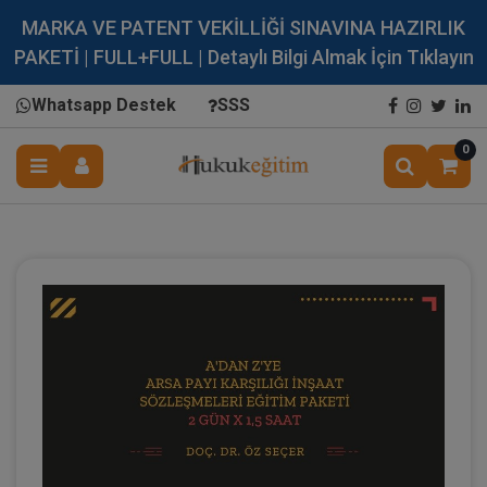
MARKA VE PATENT VEKİLLİĞİ SINAVINA HAZIRLIK
PAKETİ | FULL+FULL | Detaylı Bilgi Almak İçin Tıklayın
Whatsapp Destek
SSS
0