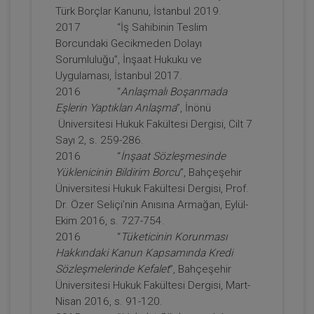
Türk Borçlar Kanunu, İstanbul 2019.
2017 “İş Sahibinin Teslim
Borcundaki Gecikmeden Dolayı
Tüketici Hukuku Enstitüsü
Sorumluluğu”, İnşaat Hukuku ve
Uygulaması, İstanbul 2017.
2016 “
Anlaşmalı Boşanmada
Eşlerin Yaptıkları Anlaşma
”, İnönü
Üniversitesi Hukuk Fakültesi Dergisi, Cilt 7
Sayı 2, s. 259-286.
2016 “
İnşaat Sözleşmesinde
Yüklenicinin Bildirim Borcu
”, Bahçeşehir
Üniversitesi Hukuk Fakültesi Dergisi, Prof.
Dr. Özer Seliçi’nin Anısına Armağan, Eylül-
Miras Hukuku - 1 - IV. Medeni Hukuk
Ekim 2016, s. 727-754.
Kongresi - IX. Oturum
2016 “
Tüketicinin Korunması
360 TL
Sepete Ekle
Hakkındaki Kanun Kapsamında Kredi
Sözleşmelerinde Kefalet
”, Bahçeşehir
Üniversitesi Hukuk Fakültesi Dergisi, Mart-
Nisan 2016, s. 91-120.