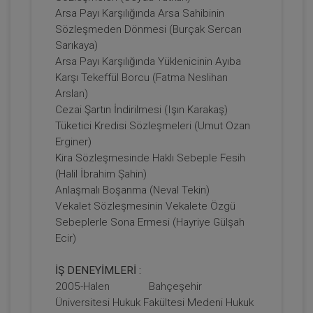
Arsa Payı Karşılığında Arsa Sahibinin
Sözleşmeden Dönmesi (Burçak Sercan
Tüketici Hukuku Enstitüsü
Sarıkaya)
Arsa Payı Karşılığında Yüklenicinin Ayıba
Karşı Tekeffül Borcu (Fatma Neslihan
Arslan)
Cezai Şartın İndirilmesi (Işın Karakaş)
Tüketici Kredisi Sözleşmeleri (Umut Ozan
Erginer)
Kira Sözleşmesinde Haklı Sebeple Fesih
(Halil İbrahim Şahin)
Anlaşmalı Boşanma (Neval Tekin)
Vekalet Sözleşmesinin Vekalete Özgü
Boşanma Hukuku - IV. Medeni Hukuk
Kongresi - III. Oturum
Sebeplerle Sona Ermesi (Hayriye Gülşah
Ecir)
360 TL
Sepete Ekle
İŞ DENEYİMLERİ :
2005-Halen Bahçeşehir
Üniversitesi Hukuk Fakültesi Medeni Hukuk
Tüketici Hukuku Enstitüsü