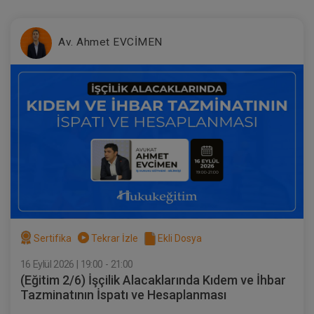
Tüketici Hukuku Enstitüsü
Av. Ahmet EVCİMEN
Borçların İfası ve İfa Edilmemesi - IV.
Borçlar Hukuku Kongresi - V. Oturum
360 TL
Sepete Ekle
Sertifika
Tekrar İzle
Ekli Dosya
16 Eylül 2026 | 19:00 - 21:00
(Eğitim 2/6) İşçilik Alacaklarında Kıdem ve İhbar
Tazminatının İspatı ve Hesaplanması
Tüketici Hukuku Enstitüsü