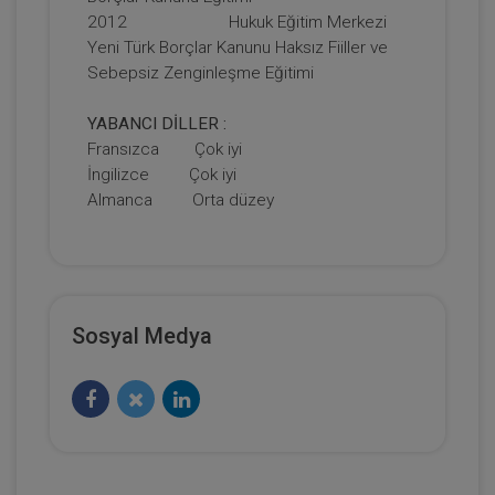
2012 Hukuk Eğitim Merkezi
Yeni Türk Borçlar Kanunu Haksız Fiiller ve
Sebepsiz Zenginleşme Eğitimi
YABANCI DİLLER :
Fransızca Çok iyi
İngilizce Çok iyi
Mal Rejimleri Hukuku - IV. Medeni Hukuk
Kongresi - IV. Oturum
Almanca Orta düzey
360 TL
Sepete Ekle
Sosyal Medya
Tüketici Hukuku Enstitüsü