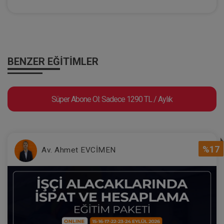
Evlilik Hukuku - IV. Medeni Hukuk
Kongresi - II. Oturum
BENZER EĞITIMLER
360 TL
Sepete Ekle
Süper Abone Ol: Sadece 1290 TL / Aylık
Tüketici Hukuku Enstitüsü
%17
Av. Ahmet EVCİMEN