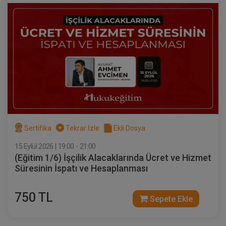
360 TL
Sepete Ekle
Tüketici Hukuku Enstitüsü
Sertifika
Tekrar İzle
Ekli Dosya
15 Eylül 2026 | 19:00 - 21:00
(Eğitim 1/6) İşçilik Alacaklarında Ücret ve Hizmet
Süresinin İspatı ve Hesaplanması
Sözleşmeler Hukuku - 2 - IV. Borçlar
Hukuku Kongresi - VIII. Oturum
750 TL
Sepete Ekle
360 TL
Sepete Ekle