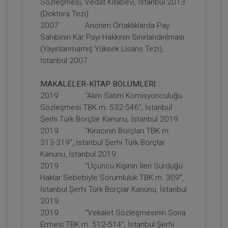
Sözleşmesi
,
Vedat Kitabevi, İstanbul 2013.
1250
Sepete Ekle
(Doktora Tezi)
2007 Anonim Ortaklıklarda Pay
TL
Sahibinin Kar Payı Hakkının Sınırlandırılması
(Yayınlanmamış Yüksek Lisans Tezi),
İstanbul 2007.
Tüketici Hukuku Enstitüsü
MAKALELER-KİTAP BÖLÜMLERİ :
2019 “Alım Satım Komisyonculuğu
Sözleşmesi TBK m. 532-546”, İstanbul
Şerhi Türk Borçlar Kanunu, İstanbul 2019.
2019 “Kiracının Borçları TBK m.
313-319”, İstanbul Şerhi Türk Borçlar
Kanunu, İstanbul 2019.
2019 “Üçüncü Kişinin İleri Sürdüğü
Haklar Sebebiyle Sorumluluk TBK m. 309”,
İstanbul Şerhi Türk Borçlar Kanunu, İstanbul
Fütürist Hukuk - IV. Medeni Hukuk
2019.
Kongresi - XI. Oturum
2019 “Vekalet Sözleşmesinin Sona
360 TL
Sepete Ekle
Ermesi TBK m. 512-514”, İstanbul Şerhi