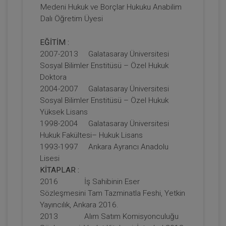
Medeni Hukuk ve Borçlar Hukuku Anabilim
Dalı Öğretim Üyesi
Soru Cevaplarla Arsa Payı Karşılığı
İnşaat Sözleşmeleri Video Eğitimi
EĞİTİM :
750 TL
Sepete Ekle
2007-2013 Galatasaray Üniversitesi
Sosyal Bilimler Enstitüsü – Özel Hukuk
Doktora
2004-2007 Galatasaray Üniversitesi
Prof. Dr. Öz SEÇER
Sosyal Bilimler Enstitüsü – Özel Hukuk
Yüksek Lisans
1998-2004 Galatasaray Üniversitesi
Hukuk Fakültesi– Hukuk Lisans
1993-1997 Ankara Ayrancı Anadolu
Lisesi
KİTAPLAR :
2016 İş Sahibinin Eser
Sözleşmesini Tam Tazminatla Feshi, Yetkin
Yayıncılık, Ankara 2016.
A'dan Z'ye Sözleşme Hazırlama ve
2013 Alım Satım Komisyonculuğu
İnceleme Teknikleri Video Eğitimi