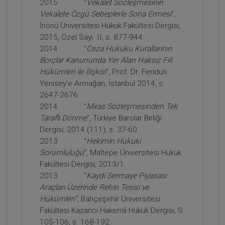
Tüketici Hukuku Enstitüsü
2015 “
Vekalet Sözleşmesinin
Vekalete Özgü Sebeplerle Sona Ermesi
”,
İnönü Üniversitesi Hukuk Fakültesi Dergisi,
2015, Özel Sayı II, s. 877-944.
2014 “
Ceza Hukuku Kurallarının
Borçlar Kanununda Yer Alan Haksız Fiil
Hükümleri ile İlişkisi
”, Prof. Dr. Feridun
Yenisey’e Armağan, İstanbul 2014, s.
2647-2676.
2014 “
Miras Sözleşmesinden Tek
Taraflı Dönme
”, Türkiye Barolar Birliği
IV. Medeni Hukuk Kongresi - Tüm
Dergisi, 2014 (111), s. 37-60.
Oturumlar (11 Oturum)
2013 “
Hekimin Hukuki
2160
Sepete Ekle
Sorumluluğu
”, Maltepe Üniversitesi Hukuk
TL
Fakültesi Dergisi, 2013/1.
2013 “
Kaydi Sermaye Piyasası
Araçları Üzerinde Rehin Tesisi ve
Hükümleri”,
Bahçeşehir Üniversitesi
Tüketici Hukuku Enstitüsü
Fakültesi Kazancı Hakemli Hukuk Dergisi, S.
105-106, s. 168-192.