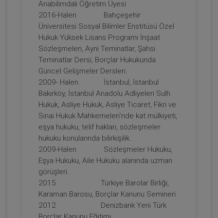
Anabilimdalı Öğretim Üyesi
2016-Halen Bahçeşehir
Üniversitesi Sosyal Bilimler Enstitüsü Özel
Hukuk Yüksek Lisans Programı İnşaat
Sözleşmeleri, Ayni Teminatlar, Şahsi
Teminatlar Dersi, Borçlar Hukukunda
Güncel Gelişmeler Dersleri.
2009- Halen İstanbul, İstanbul
Bakırköy, İstanbul Anadolu Adliyeleri Sulh
Hukuk, Asliye Hukuk, Asliye Ticaret, Fikri ve
Kişiler Hukuku - IV. Medeni Hukuk
Sınai Hukuk Mahkemeleri’nde kat mülkiyeti,
Kongresi - I. Oturum
eşya hukuku, telif hakları, sözleşmeler
360 TL
Sepete Ekle
hukuku konularında bilirkişilik.
2009-Halen Sözleşmeler Hukuku,
Eşya Hukuku, Aile Hukuku alanında uzman
görüşleri.
Tüketici Hukuku Enstitüsü
2015 Türkiye Barolar Birliği,
Karaman Barosu, Borçlar Kanunu Semineri
2012 Denizbank Yeni Türk
Borçlar Kanunu Eğitimi