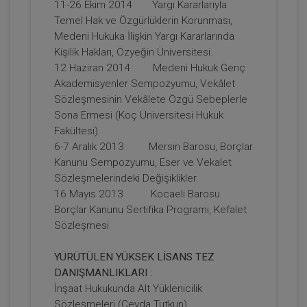
11-26 Ekim 2014 Yargı Kararlarıyla
Hukuku - IV. Medeni Hukuk Kongresi -
VIII. Oturum
Temel Hak ve Özgürlüklerin Korunması,
360 TL
Sepete Ekle
Medeni Hukuka İlişkin Yargı Kararlarında
Kişilik Hakları, Özyeğin Üniversitesi.
12 Haziran 2014 Medeni Hukuk Genç
Akademisyenler Sempozyumu, Vekâlet
Tüketici Hukuku Enstitüsü
Sözleşmesinin Vekâlete Özgü Sebeplerle
Sona Ermesi (Koç Üniversitesi Hukuk
Fakültesi).
6-7 Aralık 2013 Mersin Barosu, Borçlar
Kanunu Sempozyumu, Eser ve Vekalet
Sözleşmelerindeki Değişiklikler.
16 Mayıs 2013 Kocaeli Barosu
Borçlar Kanunu Sertifika Programı, Kefalet
Sözleşmesi
Ayni Haklar - IV. Medeni Hukuk Kongresi
YÜRÜTÜLEN YÜKSEK LİSANS TEZ
- VI. Oturum
DANIŞMANLIKLARI :
360 TL
Sepete Ekle
İnşaat Hukukunda Alt Yüklenicilik
Sözleşmeleri (Ceyda Tutkun)