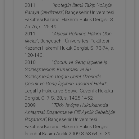
2011
“İpoteğin İlamlı Takip Yoluyla
Paraya Çevrilmesi”,
Bahçeşehir Üniversitesi
Fakültesi Kazancı Hakemli Hukuk Dergisi, S.
75-76, s. 25-49.
2011 “
Alacak Rehnine Hâkim Olan
İlkeler
”, Bahçeşehir Üniversitesi Fakültesi
Kazancı Hakemli Hukuk Dergisi, S. 73-74, s.
120-140.
Miras Hukuku - 2 - IV. Medeni Hukuk
2010 “
Çocuk ve Genç İşçilerle İş
Kongresi - X. Oturum
Sözleşmesinin Kurulması ve Bu
Sözleşmeden Doğan Ücret Üzerinde
360 TL
Sepete Ekle
Çocuk ve Genç İşçilerin Tasarruf Hakkı
”,
Legal İş Hukuku ve Sosyal Güvenlik Hukuku
Dergisi, C. 7 S. 28, s. 1425-1452
2009 “
Türk- İsviçre Hukuklarında
Tüketici Hukuku Enstitüsü
Anlaşmalı Boşanma ve Filli Ayrılık Sebebiyle
Boşanma”,
Bahçeşehir Üniversitesi
Fakültesi Kazancı Hakemli Hukuk Dergisi,
İstanbul Kasım Aralık 2009 S.63-64, s. 39-