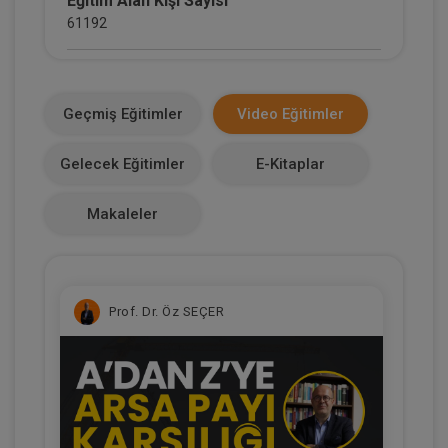
Eğitim Alan Kişi Sayısı
61192
E-Kitap Alan Kişi Sayısı
4403
Geçmiş Eğitimler
Video Eğitimler
Makale Sayısı
Gelecek Eğitimler
E-Kitaplar
0
Makaleler
Prof. Dr. Öz SEÇER