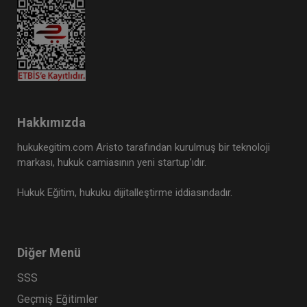
Tazminat Hukuku - IV. Borçlar Hukuku
Kongresi - IV. Oturum
Hakkımızda
360 TL
Sepete Ekle
hukukegitim.com Aristo tarafından kurulmuş bir teknoloji
markası, hukuk camiasının yeni startup’ıdır.
Hukuk Eğitim, hukuku dijitalleştirme iddiasındadır.
Tüketici Hukuku Enstitüsü
Diğer Menü
SSS
Geçmiş Eğitimler