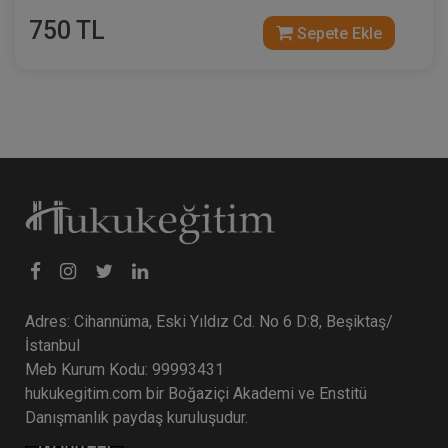
750 TL
Sepete Ekle
Taşınmaz Hukuku - IV. Borçlar Hukuku
Kongresi - VI. Oturum
360 TL
Sepete Ekle
Adres: Cihannüma, Eski Yıldız Cd. No 6 D:8, Beşiktaş/
İstanbul
Tüketici Hukuku Enstitüsü
Meb Kurum Kodu: 99993431
hukukegitim.com bir Boğaziçi Akademi ve Enstitü
Danışmanlık paydaş kuruluşudur.