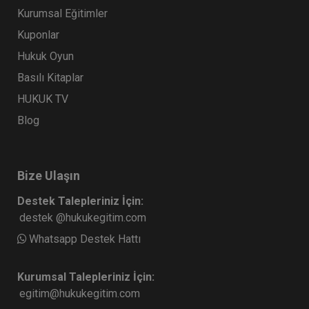
Kurumsal Eğitimler
Kuponlar
Sorumluluk Hukuku - IV. Borçlar Hukuku
Hukuk Oyun
Kongresi - III. Oturum
Basılı Kitaplar
360 TL
Sepete Ekle
HUKUK TV
Blog
Tüketici Hukuku Enstitüsü
Bize Ulaşın
Destek Talepleriniz İçin:
destek @hukukegitim.com
Whatsapp Destek Hattı
Kurumsal Talepleriniz İçin:
egitim@hukukegitim.com