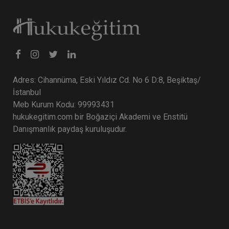
Tüketici Hukuku Enstitüsü
Adres: Cihannüma, Eski Yıldız Cd. No 6 D:8, Beşiktaş/
İstanbul
Meb Kurum Kodu: 99993431
hukukegitim.com bir Boğaziçi Akademi ve Enstitü
Danışmanlık paydaş kuruluşudur.
Fütürist Hukuk - IV. Medeni Hukuk Kongresi - XI.
Oturum
360 TL
Sepete Ekle