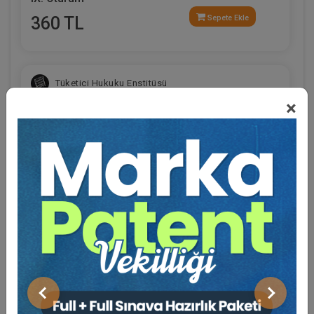
360 TL
Sepete Ekle
Tüketici Hukuku Enstitüsü
×
Eğitmen Hakkında
Sosyal Medya
IV. Medeni Hukuk Kongresi - Tüm Oturumlar (11
Oturum)
Önceki
Sonraki
2160 TL
Sepete Ekle