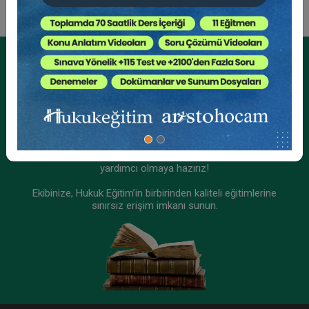
Tüketici Hukuku Enstitüsü
Kurumsal Üyelikler İçin
Kurumsal Teklif Alın
Ekibinizin hukuk bilgisini yükseltin, kaliteli içeriklerle size
yardımcı olmaya hazırız!
Ekibinize, Hukuk Eğitim’in birbirinden kaliteli eğitimlerine
sınırsız erişim imkanı sunun.
Miras Hukuku - 2 - IV. Medeni Hukuk Kongresi -
X. Oturum
360 TL
Sepete Ekle