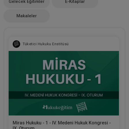
Gelecek Eğitimler
E-Kitaplar
0
Makaleler
Tüketici Hukuku Enstitüsü
Miras Hukuku - 1 - IV. Medeni Hukuk Kongresi -
IX. Oturum