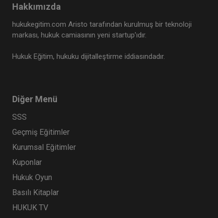
Hakkımızda
Tüketici Hukuku Enstitüsü
hukukegitim.com Aristo tarafından kurulmuş bir teknoloji
markası, hukuk camiasının yeni startup’ıdır.
Hukuk Eğitim, hukuku dijitalleştirme iddiasındadır.
Diğer Menü
SSS
Geçmiş Eğitimler
Taşınmaz Hukuku - IV. Medeni Hukuk Kongresi -
Kurumsal Eğitimler
VII. Oturum
Kuponlar
360 TL
Sepete Ekle
Hukuk Oyun
Basılı Kitaplar
HUKUK TV
Tüketici Hukuku Enstitüsü