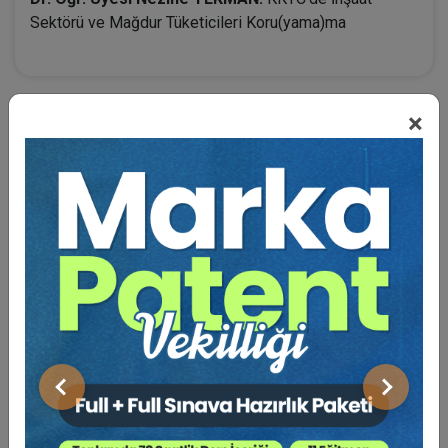
Sektörü ve Mağdur Tüketicileri Koru(yama)ma
×
BENZER VIDEO EĞITIMLER
Video Eğitim Abonesi Ol: Sadece 5490 TL / Yıllık
Tüketici Hukuku Enstitüsü
Önceki
Sonraki