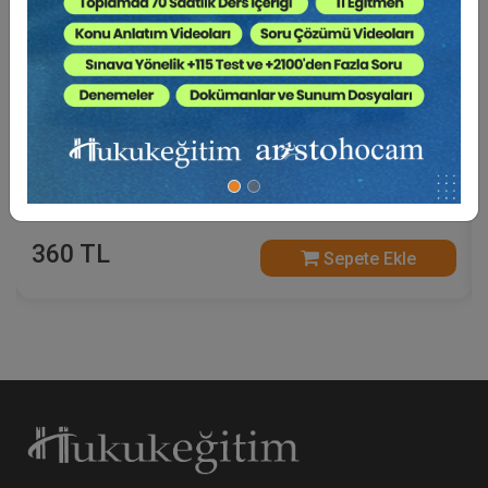
Tüketi̇ci̇ Hukukunda Güncel Sorunlar - XIII.
Tüketi̇ci̇ Hukuku Kongresi̇ - I. Oturum Video
Kaydı
360 TL
Sepete Ekle