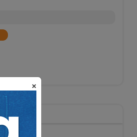
×
Hukuku