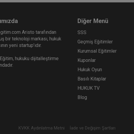
ımızda
Diğer Menü
gitim.com Aristo tarafından
SSS
ş bir teknoloji markası, hukuk
Geçmiş Eğitimler
nın yeni startup’ıdır.
Kurumsal Eğitimler
ğitim, hukuku dijitalleştirme
Kuponlar
ındadır.
Hukuk Oyun
Basılı Kitaplar
HUKUK TV
Blog
KVKK Aydınlatma Metni
İade ve Değişim Şartları