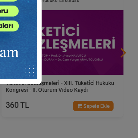
Tüketici Hukuku Enstitüsü
Tüketi̇ci̇ Sözleşmeleri̇ - XIII. Tüketi̇ci̇ Hukuku
Kongresi̇ - II. Oturum Video Kaydı
360 TL
Sepete Ekle