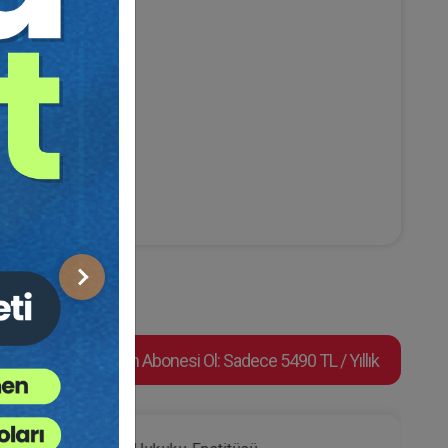
Sonraki
Video Eğitim Abonesi Ol: Sadece 5490 TL / Yıllık