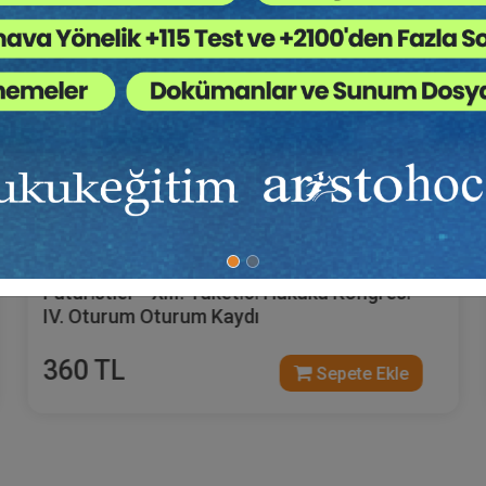
Tüketici Hukuku Enstitüsü
Futuri̇stler - XIII. Tüketi̇ci̇ Hukuku Kongresi̇ -
IV. Oturum Oturum Kaydı
360 TL
Sepete Ekle