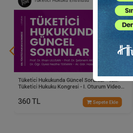
Tüketici Hukuku Enstitüsü
Tüketi̇ci̇ Hukukunda Güncel Sorunlar - XIII.
Tüketi̇ci̇ Hukuku Kongresi̇ - I. Oturum Video
Kaydı
360 TL
Sepete Ekle