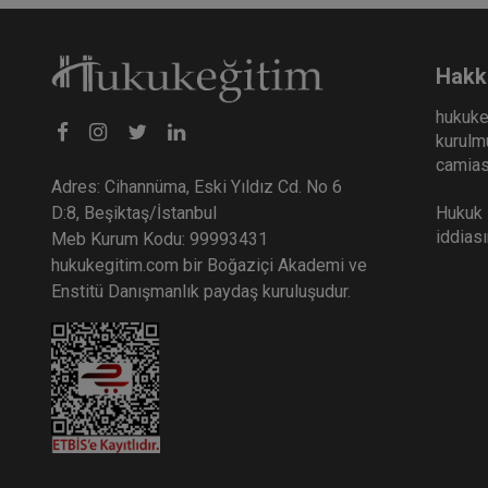
Hakk
hukuke
kurulmu
camiası
Adres: Cihannüma, Eski Yıldız Cd. No 6
Hukuk E
D:8, Beşiktaş/İstanbul
iddias
Meb Kurum Kodu: 99993431
hukukegitim.com bir Boğaziçi Akademi ve
Enstitü Danışmanlık paydaş kuruluşudur.