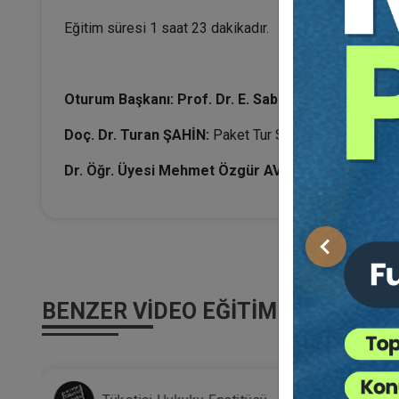
Eğitim süresi 1 saat 23 dakikadır.
Oturum Başkanı: Prof. Dr. E. Saba ÖZMEN
Doç. Dr. Turan ŞAHİN:
Paket Tur Sözleşmesinin Son
Dr. Öğr. Üyesi Mehmet Özgür AVCI:
Ön Ödemeli Devr
Önceki
BENZER VIDEO EĞITIMLER