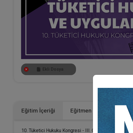
Ekli Dosya
Kateg
Eğitim İçeriği
Eğitmen
10. Tüketici Hukuku Kongresi - III. Oturumunun video ka