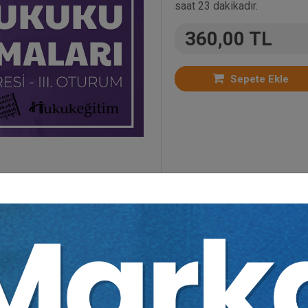
saat 23 dakikadır.
360,00 TL
Sepete Ekle
oriler:
Bütün Video Eğitimler
,
Kongreler
,
Tüketici 
ydıdır.