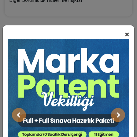
Diğer Sorumluluk Halleri İle İlişkisi
×
BENZER VIDEO EĞITIMLER
Video Eğitim Abonesi Ol: Sadece 5490 TL / Yıllık
Tüketici Hukuku Enstitüsü
Önceki
Sonraki