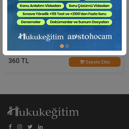
Tüketi̇ci̇ Hukukunda Güncel Sorunlar - XIII.
Tüketi̇ci̇ Hukuku Kongresi̇ - I. Oturum Video
Kaydı
360 TL
Sepete Ekle