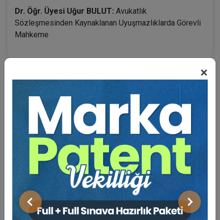
Dr. Öğr. Üyesi Uğur BULUT:
Avukatlık
Sözleşmesinden Kaynaklanan Uyuşmazlıklarda Görevli
Mahkeme
×
BENZER VIDEO EĞITIMLER
Video Eğitim Abonesi Ol: Sadece 5490 TL / Yıllık
Tüketici Hukuku Enstitüsü
Önceki
Sonraki