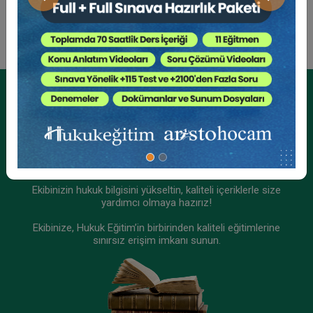
Önceki
Sonraki
Tüketici Hukuku Enstitüsü
Kurumsal Üyelikler İçin
Kurumsal Teklif Alın
Ekibinizin hukuk bilgisini yükseltin, kaliteli içeriklerle size
yardımcı olmaya hazırız!
Ekibinize, Hukuk Eğitim’in birbirinden kaliteli eğitimlerine
sınırsız erişim imkanı sunun.
III. İş Hukuku Kongresi - Tüm Oturumlar (8
Oturum)
2160 TL
Sepete Ekle