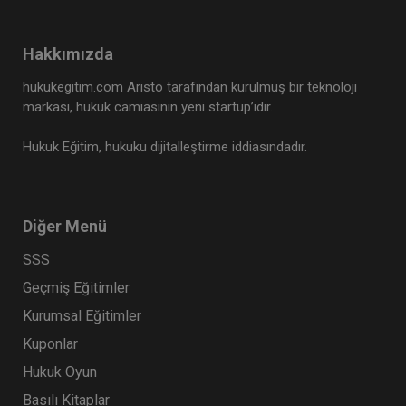
Tüketici Hukuku Enstitüsü
Hakkımızda
hukukegitim.com Aristo tarafından kurulmuş bir teknoloji
markası, hukuk camiasının yeni startup’ıdır.
Hukuk Eğitim, hukuku dijitalleştirme iddiasındadır.
Diğer Menü
SSS
İş Kazaları ve Meslek Hastalıkları - III. İş Hukuku
Kongresi - V. Oturum
Geçmiş Eğitimler
360 TL
Sepete Ekle
Kurumsal Eğitimler
Kuponlar
Hukuk Oyun
Tüketici Hukuku Enstitüsü
Basılı Kitaplar