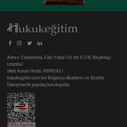
Tüketici Hukuku Enstitüsü
Adres: Cihannüma, Eski Yıldız Cd. No 6 D:8, Beşiktaş/
İstanbul
Meb Kurum Kodu: 99993431
hukukegitim.com bir Boğaziçi Akademi ve Enstitü
Danışmanlık paydaş kuruluşudur.
İşçilik Alacakları ve Tazminatları - 1 - III. İş
Hukuku Kongresi - VII. Oturum
360 TL
Sepete Ekle