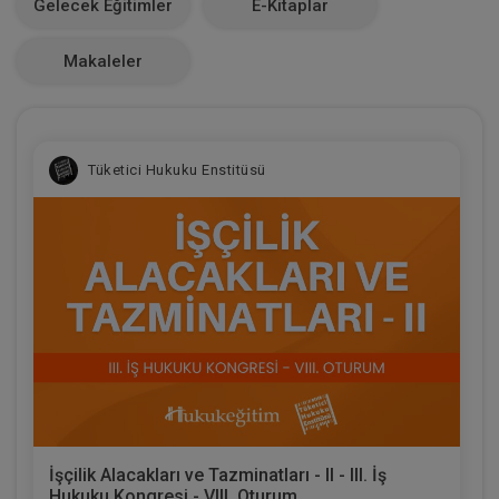
Gelecek Eğitimler
E-Kitaplar
0
Makaleler
Tüketici Hukuku Enstitüsü
İşçilik Alacakları ve Tazminatları - II - III. İş
Hukuku Kongresi - VIII. Oturum