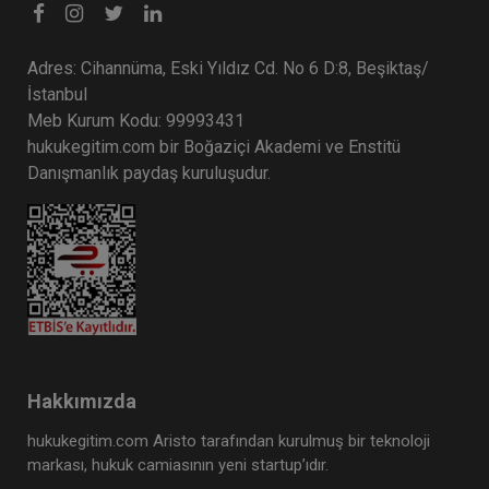
Adres: Cihannüma, Eski Yıldız Cd. No 6 D:8, Beşiktaş/
İstanbul
Meb Kurum Kodu: 99993431
hukukegitim.com bir Boğaziçi Akademi ve Enstitü
Danışmanlık paydaş kuruluşudur.
Taşınmaz Hukuku - IV. Medeni Hukuk Kongresi -
VII. Oturum
360 TL
Sepete Ekle
Hakkımızda
Tüketici Hukuku Enstitüsü
hukukegitim.com Aristo tarafından kurulmuş bir teknoloji
markası, hukuk camiasının yeni startup’ıdır.