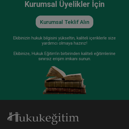
Kurumsal Üyelikler İçin
Tüketici Hukuku Enstitüsü
Kurumsal Teklif Alın
Ekibinizin hukuk bilgisini yükseltin, kaliteli içeriklerle size
yardımcı olmaya hazırız!
Ekibinize, Hukuk Eğitim’in birbirinden kaliteli eğitimlerine
sınırsız erişim imkanı sunun.
Ayni Haklar - IV. Medeni Hukuk Kongresi - VI.
Oturum
360 TL
Sepete Ekle
Tüketici Hukuku Enstitüsü