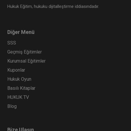
Hukuk Eğitim, hukuku dijitalleştirme iddiasındadır.
Diğer Menü
SSS
Geçmiş Eğitimler
Kurumsal Eğitimler
Çocuk Hukuku - IV. Medeni Hukuk Kongresi - V.
Oturum
Kuponlar
360 TL
Sepete Ekle
Hukuk Oyun
Basılı Kitaplar
HUKUK TV
Tüketici Hukuku Enstitüsü
Blog
Bize Ulaşın