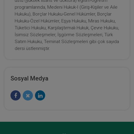
üstü (yüksek lisans ve doktora) eğitim-öğretim
programlarında, Medeni Hukuk-I (Giriş-Kişiler ve Aile
Tüketici Hukuku Enstitüsü
Hukuku), Borçlar Hukuku-Genel Hükümler, Borçlar
Hukuku-Özel Hükümler, Eşya Hukuku, Miras Hukuku,
Tüketici Hukuku, Karşılaştırmalı Hukuk, Çevre Hukuku,
İsimsiz Sözleşmeler, İşgörme Sözleşmeleri, Türk
Satım Hukuku, Teminat Sözleşmeleri gibi çok sayıda
dersi üstlenmiştir.
Sosyal Medya
Kat Mülkiyeti ve Kentsel Dönüşüm Hukuku - IV.
Medeni Hukuk Kongresi - VIII. Oturum
360 TL
Sepete Ekle