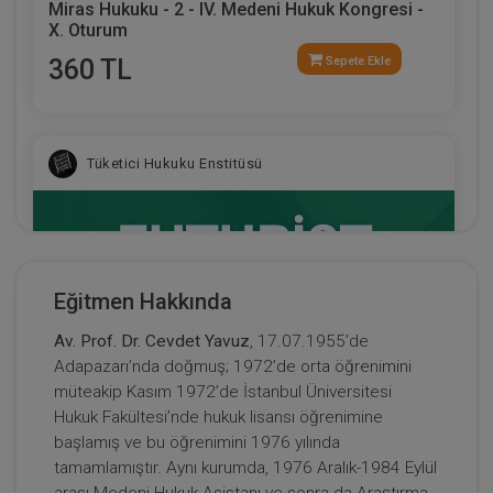
Miras Hukuku - 2 - IV. Medeni Hukuk Kongresi -
X. Oturum
360 TL
Sepete Ekle
Tüketici Hukuku Enstitüsü
Eğitmen Hakkında
Av. Prof. Dr. Cevdet Yavuz
, 17.07.1955’de
Adapazarı’nda doğmuş; 1972’de orta öğrenimini
müteakip Kasım 1972’de İstanbul Üniversitesi
Hukuk Fakültesi’nde hukuk lisansı öğrenimine
başlamış ve bu öğrenimini 1976 yılında
Fütürist Hukuk - IV. Medeni Hukuk Kongresi - XI.
tamamlamıştır. Aynı kurumda, 1976 Aralık-1984 Eylül
Oturum
arası Medeni Hukuk Asistanı ve sonra da Araştırma