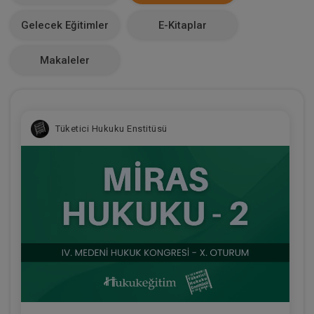
Makale Sayısı
Gelecek Eğitimler
E-Kitaplar
0
Makaleler
Tüketici Hukuku Enstitüsü