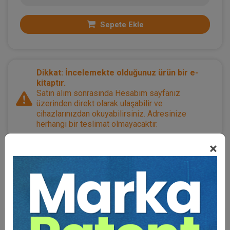
Sepete Ekle
Dikkat: İncelemekte olduğunuz ürün bir e-
kitaptır.
Satın alım sonrasında Hesabım sayfanız
üzerinden direkt olarak ulaşabilir ve
cihazlarınızdan okuyabilirsiniz. Adresinize
herhangi bir teslimat olmayacaktır.
×
Kategoriler:
Mevzuat
,
Bütün Hukuk Kitapları
,
Borçlar Hukuku
,
Ücretsizler / Armağanımızdır
Açıklama
Yazar