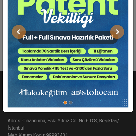
Bu Kitap İçin Kaç Ağaç
Kesiliyor ?
Önceki
Sonraki
TBK - Türk Borçlar Kanunu
Adres: Cihannüma, Eski Yıldız Cd. No 6 D:8, Beşiktaş/
İstanbul
Meb Kurum Kodu: 99993431