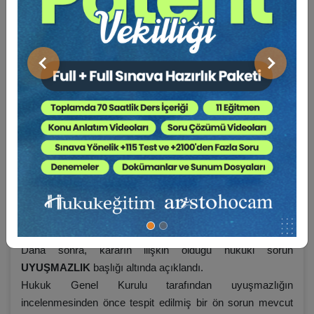
NİHAİ KARAR: …
KARAR METNİ
Önceki
Sonraki
…
Öncelikle kararın künye bilgilerine yer verildi ve kararın
içeriği dikkate alınarak anahtar kelimeler belirlendi. Her
karar metninin başında yer alan gri tablo bu bilgileri
içermektedir.
Daha sonra, kararın ilişkin olduğu hukuki sorun
UYUŞMAZLIK
başlığı altında açıklandı.
Hukuk Genel Kurulu tarafından uyuşmazlığın
incelenmesinden önce tespit edilmiş bir ön sorun mevcut