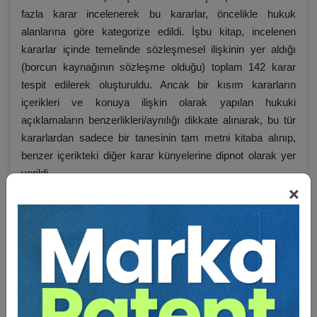
fazla karar incelenerek bu kararlar, öncelikle hukuk
alanlarına göre kategorize edildi. İşbu kitap, incelenen
kararlar içinde temelinde sözleşmesel ilişkinin yer aldığı
(borcun kaynağının sözleşme olduğu) toplam 142 karar
tespit edilerek oluşturuldu. Ancak bir kısım kararların
içerikleri ve konuya ilişkin olarak yapılan hukuki
açıklamaların benzerlikleri/aynılığı dikkate alınarak, bu tür
kararlardan sadece bir tanesinin tam metni kitaba alınıp,
benzer içerikteki diğer karar künyelerine dipnot olarak yer
verildi.
×
Karar metinleri kitaba yerleştirilirken şöyle bir şematize
yöntemi uygulandı:
UYUŞMAZLIK:
…
ÖN SORUN:
…