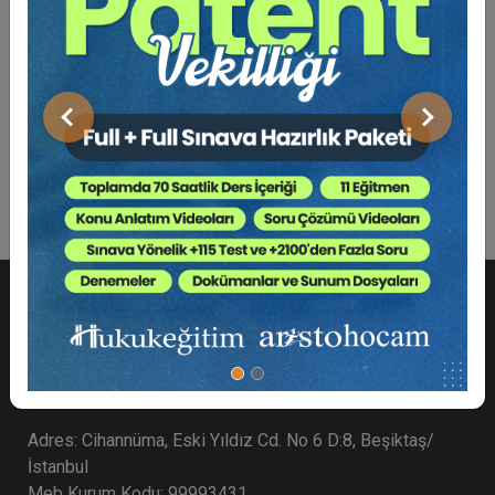
Bu Kitap İçin Kaç Ağaç
Kesiliyor ?
Önceki
Sonraki
Sağlık Hukukuna İlişkin Temel Mevzuat
Adres: Cihannüma, Eski Yıldız Cd. No 6 D:8, Beşiktaş/
İstanbul
Meb Kurum Kodu: 99993431