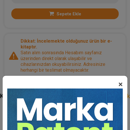
Sepete Ekle
Dikkat: İncelemekte olduğunuz ürün bir e-
kitaptır.
Satın alım sonrasında Hesabım sayfanız
üzerinden direkt olarak ulaşabilir ve
cihazlarınızdan okuyabilirsiniz. Adresinize
herhangi bir teslimat olmayacaktır.
×
Kategoriler:
Bütün Hukuk Kitapları
,
Mevzuat
,
Sağlık
ve Tıp Hukuku
,
Ücretsizler / Armağanımızdır
Açıklama
Yazar