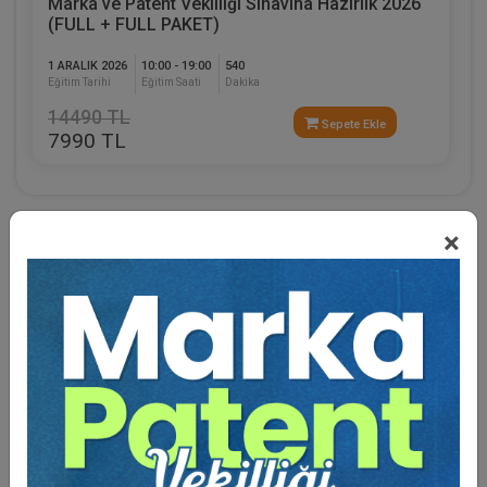
Marka ve Patent Vekilliği Sınavına Hazırlık 2026
(FULL + FULL PAKET)
1 ARALIK 2026
10:00 - 19:00
540
Eğitim Tarihi
Eğitim Saati
Dakika
14490 TL
Sepete Ekle
7990 TL
×
Eğitmen Hakkında
İlhami Güneş
, Akademik, Hukuk, Hukuk Ders Kitapları
kategorilerinde eserler yazmış bir yazardır. Başlıca
kitapları alfabetik sırayla; Marka Hukuku, Sınai
Mülkiyet Kanunu Işığında Uygulamalı Marka Hukuku,
Uygulamada Marka Haksız Rekabet ve Telif Suçları,
Uygulamada Sınai Mülkiyet Ceza Hukuku