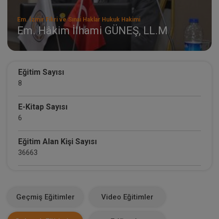
Em. İzmir Fikri ve Sınai Haklar Hukuk Hakimi
Em. Hâkim İlhami GÜNEŞ, LL.M
Eğitim Sayısı
8
E-Kitap Sayısı
6
Eğitim Alan Kişi Sayısı
36663
E-Kitap Alan Kişi Sayısı
2196
Geçmiş Eğitimler
Video Eğitimler
Makale Sayısı