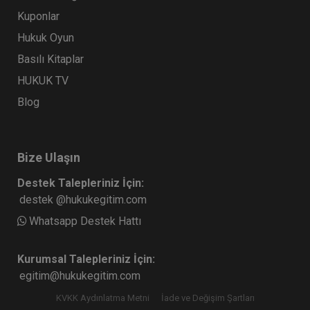
Kuponlar
Hukuk Oyun
Basılı Kitaplar
HUKUK TV
Blog
Bize Ulaşın
Destek Talepleriniz İçin:
destek @hukukegitim.com
Whatsapp Destek Hattı
Kurumsal Talepleriniz İçin:
egitim@hukukegitim.com
KVKK Aydınlatma Metni
İade ve Değişim Şartları