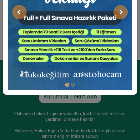
Sosyal Medya
Önceki
Sonraki
Kurumsal Üyelikler İçin
Kurumsal Teklif Alın
Ekibinizin hukuk bilgisini yükseltin, kaliteli içeriklerle size
yardımcı olmaya hazırız!
Ekibinize, Hukuk Eğitim’in birbirinden kaliteli eğitimlerine
sınırsız erişim imkanı sunun.