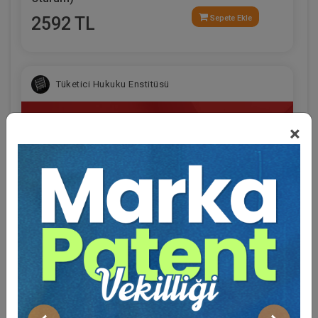
2592 TL
Sepete Ekle
Tüketici Hukuku Enstitüsü
×
Eğitmen Hakkında
Ertan Demirkapı
, Akademik, Hukuk, Hukuk Ders
Kitapları kategorilerinde eserler yazmış popüler bir
yazardır
Fikri Mülkiyet Hukuku - IV. Ticaret Hukuku
Kongresi - XI. Oturum
Sosyal Medya
360 TL
Sepete Ekle