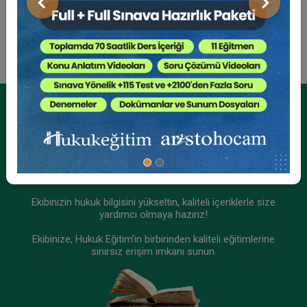
Önceki
Sonraki
Tüketici Hukuku Enstitüsü
Kurumsal Üyelikler İçin
Kurumsal Teklif Alın
Ekibinizin hukuk bilgisini yükseltin, kaliteli içeriklerle size
yardımcı olmaya hazırız!
Ekibinize, Hukuk Eğitim’in birbirinden kaliteli eğitimlerine
Sigorta Hukuku - IV. Ticaret Hukuku Kongresi -
sınırsız erişim imkanı sunun.
IX. Oturum
360 TL
Sepete Ekle