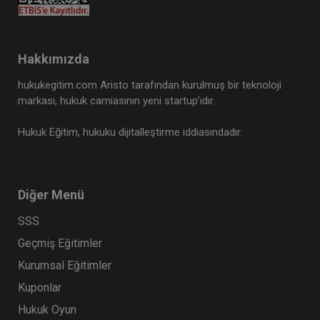
Tüketici Hukuku Enstitüsü
Hakkımızda
hukukegitim.com Aristo tarafından kurulmuş bir teknoloji
markası, hukuk camiasının yeni startup’ıdır.
Hukuk Eğitim, hukuku dijitalleştirme iddiasındadır.
Diğer Menü
Limited Şirketler - IV. Ticaret Hukuku Kongresi -
X. Oturum
SSS
360 TL
Sepete Ekle
Geçmiş Eğitimler
Kurumsal Eğitimler
Kuponlar
Tüketici Hukuku Enstitüsü
Hukuk Oyun