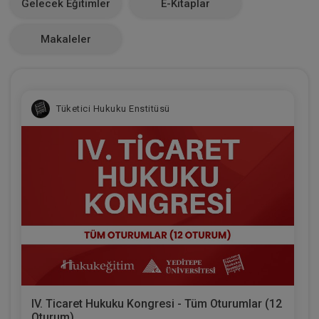
Gelecek Eğitimler
E-Kitaplar
0
Makaleler
Tüketici Hukuku Enstitüsü
IV. Ticaret Hukuku Kongresi - Tüm Oturumlar (12
Oturum)