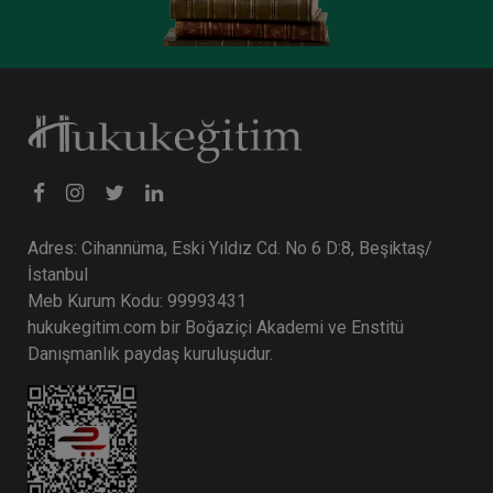
Tüketici Hukuku Enstitüsü
Adres: Cihannüma, Eski Yıldız Cd. No 6 D:8, Beşiktaş/
İstanbul
Meb Kurum Kodu: 99993431
hukukegitim.com bir Boğaziçi Akademi ve Enstitü
Danışmanlık paydaş kuruluşudur.
Sermaye Piyasası Hukuku - IV. Ticaret Hukuku
Kongresi - XII. Oturum
360 TL
Sepete Ekle