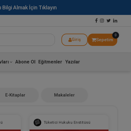
lgi Almak İçin Tıklayın
0
Sepetim
Giriş
ları
Abone Ol
Eğitmenler
Yazılar
E-Kitaplar
Makaleler
sü
Tüketici Hukuku Enstitüsü