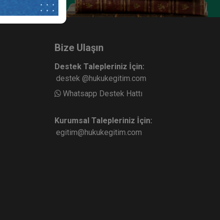
Ticaret
Anonim Şirketler - 3 - IV. Ticaret
urum
Hukuku Kongresi - VIII. Oturum
ete Ekle
Sepete Ekle
360
Bize Ulaşın
TL
Destek Talepleriniz İçin:
destek @hukukegitim.com
Whatsapp Destek Hattı
sü
Tüketici Hukuku Enstitüsü
Kurumsal Talepleriniz İçin:
egitim@hukukegitim.com
 IV.
Ticari İşletme Hukuku - 2 - IV.
 II.
Ticaret Hukuku Kongresi - III.
Oturum