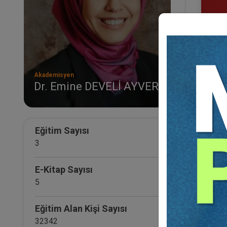
Akademisyen
Dr. Emine DEVELİ AYVERDİ
IV. T
Tüm 
25
TL
Eğitim Sayısı
3
E-Kitap Sayısı
5
Eğitim Alan Kişi Sayısı
32342