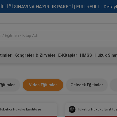
İĞİ SINAVINA HAZIRLIK PAKETİ | FULL+FULL | Detaylı Bi
timler
Kongreler & Zirveler
E-Kitaplar
HMGS
Hukuk Sınav
ğitimler
Video Eğitimler
Gelecek Eğitimler
Tüketici Hukuku Enstitüsü
Tüketici Hukuku Enstitü