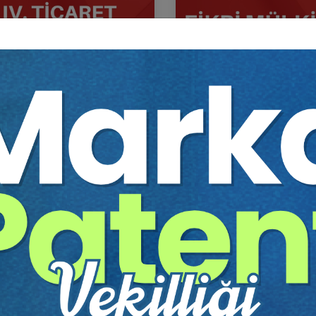
icaret Hukuku Kongresi -
Fikri Mülkiyet Hukuku - IV
Oturumlar (12 Oturum)
Hukuku Kongresi - XI. Ot
Sepete Ekle
Sep
92
360
TL
Tüketici Hukuku Enstitüsü
Tüketici Hukuku Enstitü