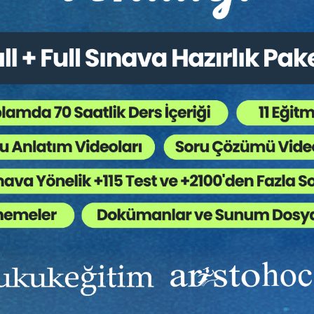
aye Piyasası Hukuku - IV.
Limited Şirketler - IV. Tic
et Hukuku Kongresi - XII.
Hukuku Kongresi - X. Ot
um
Sepete Ekle
Sep
0
360
TL
Tüketici Hukuku Enstitüsü
Tüketici Hukuku Enstitü
Ekibinizin hukuk bilgisini yükseltin, kaliteli içeriklerle si
yardımcı olmaya hazırız!
Ekibinize, Hukuk Eğitim’in birbirinden kaliteli eğitimlerin
sınırsız erişim imkanı sunun.