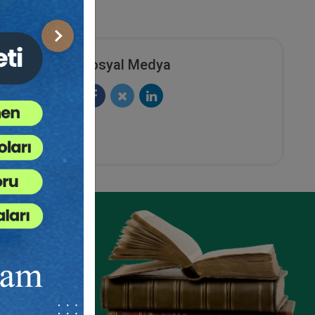
Sonraki
Sosyal Medya
aret
Anonim Şirketler - 1 - IV. Ticaret
urum
Hukuku Kongresi - VI. Oturum
ete Ekle
Sepete Ekle
360
TL
sü
Tüketici Hukuku Enstitüsü
ze
e