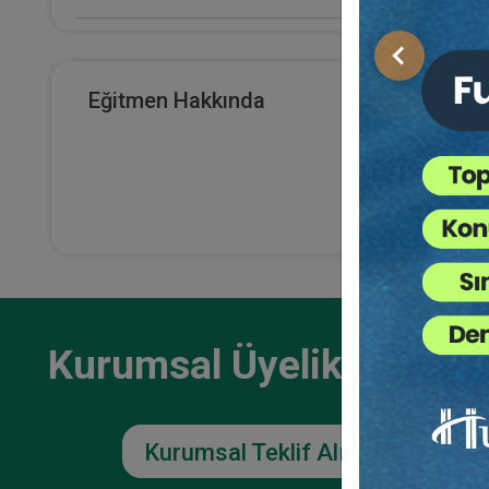
E-Kitap Alan Kişi Sayısı
Önceki
2099
Eğitmen Hakkında
Serm
Makale Sayısı
Ticar
Otur
0
36
TL
Kurumsal Üyelikler İçin
Kurumsal Teklif Alın