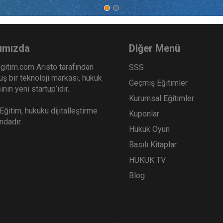
m Şirketler - 2 - IV. Ticaret
Şirketler Hukuku - 2 - IV. 
ku Kongresi - VII. Oturum
Hukuku Kongresi - V. Ot
Sepete Ekle
Sep
0
360
ımızda
Diğer Menü
TL
gitim.com Aristo tarafından
SSS
ş bir teknoloji markası, hukuk
Geçmiş Eğitimler
nın yeni startup’ıdır.
Kurumsal Eğitimler
Tüketici Hukuku Enstitüsü
Tüketici Hukuku Enstitü
ğitim, hukuku dijitalleştirme
Kuponlar
ındadır.
Hukuk Oyun
Basılı Kitaplar
HUKUK TV
Blog
tler Hukuku - 1 - IV. Ticaret
Ticari İşletme Hukuku - 1 -
ku Kongresi - IV. Oturum
Ticaret Hukuku Kongresi -
Oturum