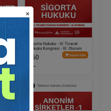
×
. Ticaret
Sigorta Hukuku - IV. Ticaret
urum
Hukuku Kongresi - IX. Oturum
ete Ekle
Sepete Ekle
360
TL
sü
Tüketici Hukuku Enstitüsü