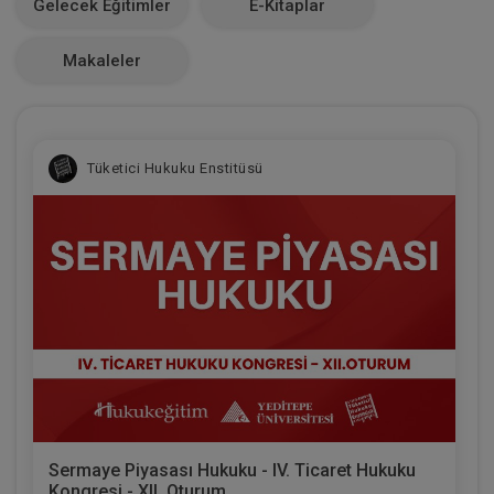
Gelecek Eğitimler
E-Kitaplar
0
Makaleler
Tüketici Hukuku Enstitüsü
Sermaye Piyasası Hukuku - IV. Ticaret Hukuku
Kongresi - XII. Oturum