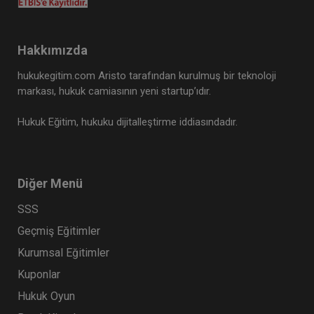
Hakkımızda
hukukegitim.com Aristo tarafından kurulmuş bir teknoloji
markası, hukuk camiasının yeni startup’ıdır.
Hukuk Eğitim, hukuku dijitalleştirme iddiasındadır.
Anonim Şirketler - 2 - IV. Ticaret Hukuku
Diğer Menü
Kongresi - VII. Oturum
SSS
360 TL
Sepete Ekle
Geçmiş Eğitimler
Kurumsal Eğitimler
Kuponlar
Tüketici Hukuku Enstitüsü
Hukuk Oyun