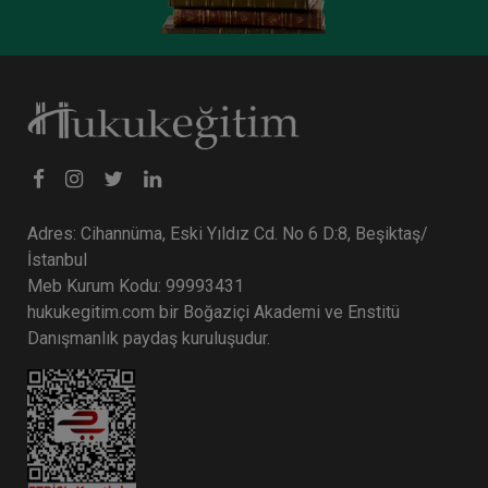
Tüketici Hukuku Enstitüsü
Adres: Cihannüma, Eski Yıldız Cd. No 6 D:8, Beşiktaş/
İstanbul
Meb Kurum Kodu: 99993431
hukukegitim.com bir Boğaziçi Akademi ve Enstitü
Sigorta Hukuku - IV. Ticaret Hukuku Kongresi -
IX. Oturum
Danışmanlık paydaş kuruluşudur.
360 TL
Sepete Ekle
Tüketici Hukuku Enstitüsü