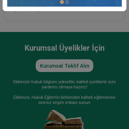
Tüketici Hukuku Enstitüsü
Kurumsal Üyelikler İçin
Kurumsal Teklif Alın
Ekibinizin hukuk bilgisini yükseltin, kaliteli içeriklerle size
yardımcı olmaya hazırız!
Fikri Mülkiyet Hukuku - IV. Ticaret Hukuku
Ekibinize, Hukuk Eğitim’in birbirinden kaliteli eğitimlerine
Kongresi - XI. Oturum
sınırsız erişim imkanı sunun.
360 TL
Sepete Ekle