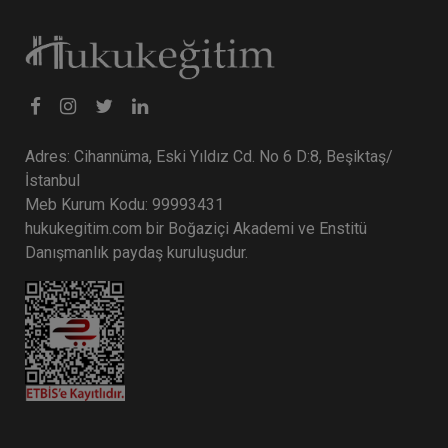
Tüketici Hukuku Enstitüsü
Adres: Cihannüma, Eski Yıldız Cd. No 6 D:8, Beşiktaş/
İstanbul
Meb Kurum Kodu: 99993431
hukukegitim.com bir Boğaziçi Akademi ve Enstitü
Danışmanlık paydaş kuruluşudur.
Sermaye Piyasası Hukuku - IV. Ticaret Hukuku
Kongresi - XII. Oturum
360 TL
Sepete Ekle