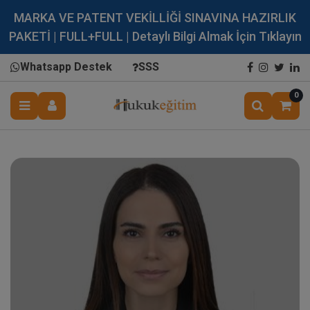
MARKA VE PATENT VEKİLLİĞİ SINAVINA HAZIRLIK
PAKETİ | FULL+FULL | Detaylı Bilgi Almak İçin Tıklayın
Whatsapp Destek
SSS
0