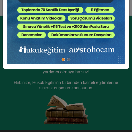
Tüketici Hukuku Enstitüsü
Kurumsal Üyelikler İçin
Kurumsal Teklif Alın
Ekibinizin hukuk bilgisini yükseltin, kaliteli içeriklerle size
yardımcı olmaya hazırız!
Ekibinize, Hukuk Eğitim’in birbirinden kaliteli eğitimlerine
sınırsız erişim imkanı sunun.
Sigorta Hukuku - IV. Ticaret Hukuku Kongresi -
IX. Oturum
360 TL
Sepete Ekle