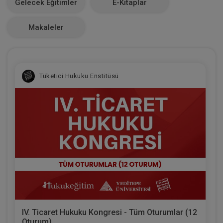
Gelecek Eğitimler
E-Kitaplar
0
Makaleler
Tüketici Hukuku Enstitüsü
IV. Ticaret Hukuku Kongresi - Tüm Oturumlar (12
Oturum)