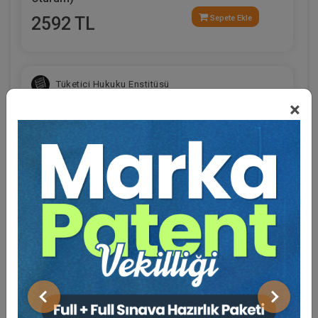
2592 TL
Sepete Ekle
Tüketici Hukuku Enstitüsü
×
Eğitmen Hakkında
Sosyal Medya
Fikri Mülkiyet Hukuku - IV. Ticaret Hukuku
Kongresi - XI. Oturum
Önceki
Sonraki
360 TL
Sepete Ekle