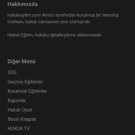
Hakkımızda
Tüketici Hukuku Enstitüsü
hukukegitim.com Aristo tarafından kurulmuş bir teknoloji
markası, hukuk camiasının yeni startup’ıdır.
Hukuk Eğitim, hukuku dijitalleştirme iddiasındadır.
Diğer Menü
SSS
Geçmiş Eğitimler
Limited Şirketler - IV. Ticaret Hukuku Kongresi -
Kurumsal Eğitimler
X. Oturum
Kuponlar
360 TL
Sepete Ekle
Hukuk Oyun
Basılı Kitaplar
HUKUK TV
Tüketici Hukuku Enstitüsü