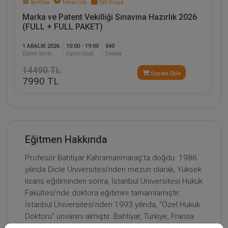
Sertifika
Tekrar İzle
Ekli Dosya
Marka ve Patent Vekilliği Sınavına Hazırlık 2026
(FULL + FULL PAKET)
1 ARALIK 2026
10:00 - 19:00
540
Eğitim Tarihi
Eğitim Saati
Dakika
14490 TL
Sepete Ekle
7990 TL
Eğitmen Hakkında
Profesör Bahtiyar Kahramanmaraş’ta doğdu. 1986
yılında Dicle Üniversitesi’nden mezun olarak, Yüksek
lisans eğitiminden sonra, İstanbul Üniversitesi Hukuk
Fakültesi’nde doktora eğitimini tamamlamıştır.
İstanbul Üniversitesi’nden 1993 yılında, “Özel Hukuk
Doktoru” ünvanını almıştır. Bahtiyar, Türkiye, Fransa
ve Almanya’da kaynak araştırmaları yapmış uzman