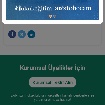
Sosyal Medya
Kurumsal Üyelikler İçin
Kurumsal Teklif Alın
Ekibinizin hukuk bilgisini yükseltin, kaliteli içeriklerle size
yardımcı olmaya hazırız!