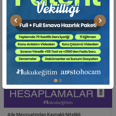
BENZER VIDEO EĞITIMLER
Video Eğitim Abonesi Ol: Sadece 5490 TL / Yıllık
Önceki
Sonraki
Hukuk Eğitim
Miras Mevzuatından Kaynaklı Nitelikli