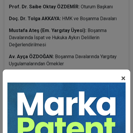
Prof. Dr. Saibe Oktay ÖZDEMİR:
Oturum Başkanı
Doç. Dr. Tolga AKKAYA:
HMK ve Boşanma Davaları
Mustafa Ateş (Em. Yargıtay Üyesi):
Boşanma
Davalarında İspat ve Hukuka Aykırı Delillerin
Değerlendirilmesi
Av. Ayça ÖZDOĞAN:
Boşanma Davalarında Yargıtay
Uygulamalarından Örnekler
Nazan GÜÇKAN (İstanbul BAM 11. Hukuk Dairesi
×
Üyesi):
Boşanma Davalarında İstinaf Sebepleri Ve
Uygulama