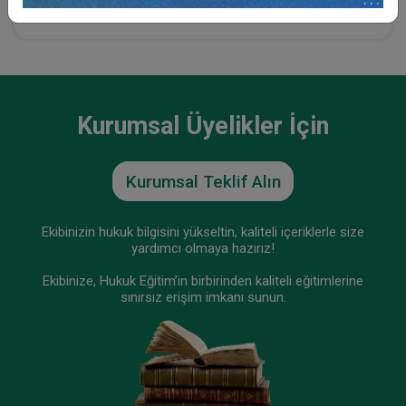
Fütürist Hukuk - IV. Medeni Hukuk Kongresi - XI.
Oturum
Kurumsal Üyelikler İçin
360 TL
Sepete Ekle
Kurumsal Teklif Alın
Tüketici Hukuku Enstitüsü
Ekibinizin hukuk bilgisini yükseltin, kaliteli içeriklerle size
yardımcı olmaya hazırız!
Ekibinize, Hukuk Eğitim’in birbirinden kaliteli eğitimlerine
sınırsız erişim imkanı sunun.