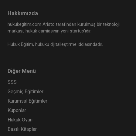
Taşınmaz Hukuku - IV. Medeni Hukuk Kongresi -
VII. Oturum
Hakkımızda
360 TL
Sepete Ekle
hukukegitim.com Aristo tarafından kurulmuş bir teknoloji
markası, hukuk camiasının yeni startup’ıdır.
Hukuk Eğitim, hukuku dijitalleştirme iddiasındadır.
Tüketici Hukuku Enstitüsü
Diğer Menü
SSS
Geçmiş Eğitimler
Kurumsal Eğitimler
Kuponlar
Hukuk Oyun
Basılı Kitaplar
Çocuk Hukuku - IV. Medeni Hukuk Kongresi - V.