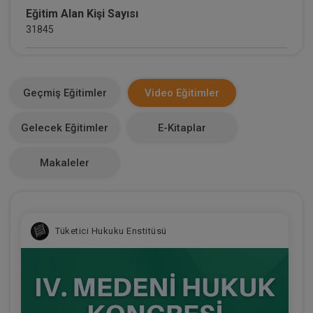
Eğitim Alan Kişi Sayısı
31845
E-Kitap Alan Kişi Sayısı
6333
Geçmiş Eğitimler
Video Eğitimler
Makale Sayısı
Gelecek Eğitimler
E-Kitaplar
0
Makaleler
Tüketici Hukuku Enstitüsü