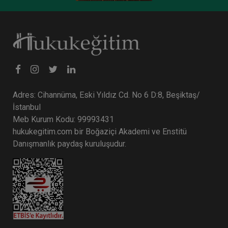
Miras Hukuku - 1 - IV. Medeni Hukuk Kongresi -
IX. Oturum
360 TL
Sepete Ekle
Adres: Cihannüma, Eski Yıldız Cd. No 6 D:8, Beşiktaş/
Tüketici Hukuku Enstitüsü
İstanbul
Meb Kurum Kodu: 99993431
hukukegitim.com bir Boğaziçi Akademi ve Enstitü
Danışmanlık paydaş kuruluşudur.