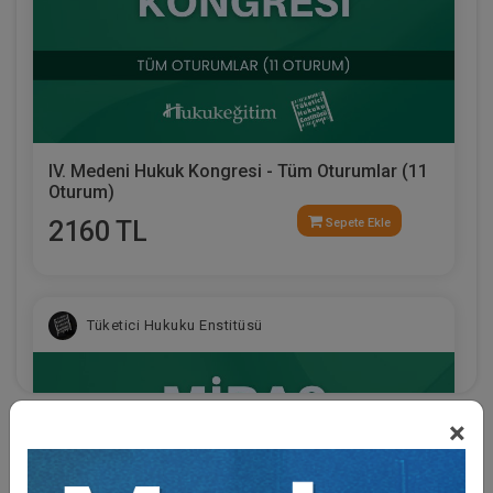
IV. Medeni Hukuk Kongresi - Tüm Oturumlar (11
Oturum)
2160 TL
Sepete Ekle
Tüketici Hukuku Enstitüsü
×
Eğitmen Hakkında