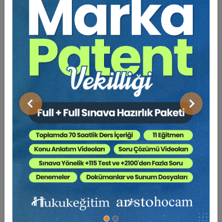
Eğitim / Akademik Bilgisi
Dokuz Eylül Üniversitesi Hukuk
Lisans
1999
Fakültesi Hukuk
Yüksek
Dokuz Eylül Üniversitesi Sosyal
2002
Lisans
Bilimler Enstitüsü Özel Hukuk
Miras Hukuku - 2 - IV. Medeni Hukuk Kongresi -
Dokuz Eylül Üniversitesi Sosyal
X. Oturum
Doktora
Bilimler Enstitüsü Özel Hukuk
2008
360 TL
Sepete Ekle
Anabilim Dalı
Yardımcı
Dokuz Eylül Üniversitesi İktisadi
Önceki
Sonraki
2011
Doçent
ve İdari Bilimler Fakültesi
Üniversitelerarası Kurul Başkanlığı
Tüketici Hukuku Enstitüsü
Doçent
2019
Bilişim ve Teknolojileri Hukuku
Sosyal Medya