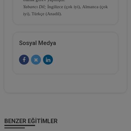
Yabancı Dil;
İngilizce (çok iyi), Almanca (çok
360 TL
Sepete Ekle
iyi), Türkçe (Anadil).
Tüketici Hukuku Enstitüsü
Sosyal Medya
Kişiler Hukuku - IV. Medeni Hukuk
Kongresi - I. Oturum
360 TL
Sepete Ekle
BENZER EĞITIMLER