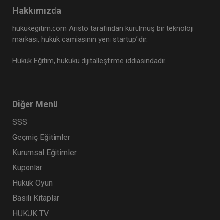
360 TL
Sepete Ekle
Hakkımızda
hukukegitim.com Aristo tarafından kurulmuş bir teknoloji
markası, hukuk camiasının yeni startup’ıdır.
Tüketici Hukuku Enstitüsü
Hukuk Eğitim, hukuku dijitalleştirme iddiasındadır.
Diğer Menü
SSS
Geçmiş Eğitimler
Kurumsal Eğitimler
Kuponlar
Tazminat Hukuku - IV. Borçlar Hukuku
Kongresi - IV. Oturum
Hukuk Oyun
360 TL
Sepete Ekle
Basılı Kitaplar
HUKUK TV