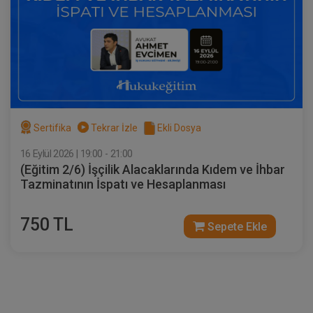
IV. Borçlar Hukuku Kongresi Tüm
Oturumlar (8 Oturum)
2160
Sepete Ekle
TL
Sertifika
Tekrar İzle
Ekli Dosya
16 Eylül 2026 | 19:00 - 21:00
(Eğitim 2/6) İşçilik Alacaklarında Kıdem ve İhbar
Tüketici Hukuku Enstitüsü
Tazminatının İspatı ve Hesaplanması
750 TL
Sepete Ekle