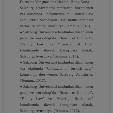
Duruşma Yarışmasında Hakem, Hong Kong.
Salzburg Üniversitesi tarafından düzenlenen
yaz okulunda “Introduction to Turkish Law
Tüketici Hukuku Enstitüsü
and Turkish Succession Law” konusunda ders
verme, Salzburg, Avusturya (Temmuz 2018),
● Salzburg Üniversitesi tarafından düzenlenen
panel ve workshop’da “Breach of Contract”,
“Family Law” ve “Transfer of Title”
konularında davetli konuşmacı olarak,
Salzburg, Avusturya (Temmuz 2018),
● Salzburg Üniversitesi tarafından düzenlenen
yaz okulunda “Contracts in Turkish Law”
IV. Medeni Hukuk Kongresi - Tüm
konusunda ders verme, Salzburg, Avusturya,
Oturumlar (11 Oturum)
(Temmuz 2017),
2160
Sepete Ekle
● Salzburg Üniversitesi tarafından düzenlenen
panel ve workshop’da “Breach of Contract”,
TL
“Family Law” ve “Marriage Settlement”
konularında davetli konuşmacı olarak,
Salzburg, Avusturya, (Temmuz 2017),