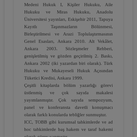
Medeni Hukuk I, Kişiler Hukuku, Aile
Hukuku ve Miras Hukuku, Anadolu
Çocuk Hukuku - IV. Medeni Hukuk
Kongresi - V. Oturum
Üniversitesi yayınları, Eskişehir 2011, Tapuya
Kayıtlı Taşınmazların Bölünmesi,
360 TL
Sepete Ekle
Birleştirilmesi ve Arazi Toplulaştırmasının
Genel Esasları, Ankara 2010. Alt Vekâlet,
Ankara 2003. Sözleşmeler Rehberi,
genişletilmiş ve gözden geçirilmiş 2. Baskı,
Tüketici Hukuku Enstitüsü
Ankara 2002 (iki yazardan biri olarak). Türk
Hukuku ve Mukayeseli Hukuk Açısından
Tüketici Kredisi, Ankara 1999.
Çeşitli kitaplarda bölüm yazarlığı görevi
üstlenmiş ve çok sayıda makalesi
yayımlanmıştır. Çok sayıda sempozyum,
panel ve konferansta davetli konuşmacı
olarak farklı konularda tebliğler sunmuştur.
ICC, TOBB gibi kurumsal tahkimlerde ve ad
Boşanma Hukuku - IV. Medeni Hukuk
hoc tahkimlerde baş hakem ve taraf hakemi
Kongresi - III. Oturum
olarak görev yapmıştır.