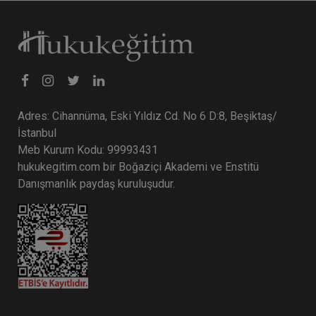
Sözleşmeler Hukuku - 1 - IV. Borçlar
Hukuku Kongresi - VII. Oturum
360 TL
Sepete Ekle
Adres: Cihannüma, Eski Yıldız Cd. No 6 D:8, Beşiktaş/
Tüketici Hukuku Enstitüsü
İstanbul
Meb Kurum Kodu: 99993431
hukukegitim.com bir Boğaziçi Akademi ve Enstitü
Danışmanlık paydaş kuruluşudur.
Taşınmaz Hukuku - IV. Borçlar Hukuku
Kongresi - VI. Oturum