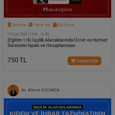
Sertifika
Tekrar İzle
Ekli Dosya
15 Eylül 2026 | 19:00 - 21:00
Sözleşmeler Hukuku - 2 - IV. Borçlar
(Eğitim 1/6) İşçilik Alacaklarında Ücret ve Hizmet
Hukuku Kongresi - VIII. Oturum
Süresinin İspatı ve Hesaplanması
360 TL
Sepete Ekle
750 TL
Sepete Ekle
Tüketici Hukuku Enstitüsü
Av. Ahmet EVCİMEN