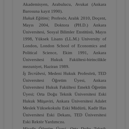
Akademisyen, Arabulucu, Avukat
(Ankara
Barosuna
kayıt 1990).
Miras Hukuku - 2 - IV. Medeni Hukuk
Hukuk Eğitimi;
Profesör, Aralık 2010, Doçent,
Kongresi - X. Oturum
Mayıs 2004, Doktora (PH.D.) Ankara
360 TL
Sepete Ekle
Üniversitesi, Sosyal Bilimler Enstitüsü, Mayıs
1998, Yüksek Lisans (LL.M.)
University of
London, London School of Economics and
Political Science, Ekim 1991, Ankara
Tüketici Hukuku Enstitüsü
Üniversitesi Hukuk Fakültesi-birincilikle
mezuniyet, Haziran 1989.
İş Tecrübesi
, Medeni Hukuk Profesörü, TED
Üniversitesi Öğretim Üyesi, Ankara
Üniversitesi Hukuk Fakültesi Emekli Öğretim
Üyesi; Orta Doğu Teknik Üniversitesi Eski
Hukuk Müşaviri, Ankara Üniversitesi Adalet
Meslek Yüksekokulu Eski Müdürü, Kadir Has
Üniversitesi Eski Dekanı, TED Üniversitesi
Eski Rektör Yardımcısı.
Fütürist Hukuk - IV. Medeni Hukuk
Misafir Öğretim Üyesi
, Orta Doğu Teknik