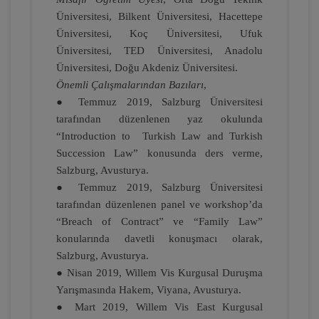
Kongresi - XI. Oturum
Üniversitesi, Bilkent Üniversitesi, Hacettepe
360 TL
Sepete Ekle
Üniversitesi, Koç Üniversitesi, Ufuk
Üniversitesi, TED Üniversitesi, Anadolu
Üniversitesi, Doğu Akdeniz Üniversitesi.
Önemli Çalışmalarından Bazıları
,
Tüketici Hukuku Enstitüsü
● Temmuz 2019, Salzburg Üniversitesi
tarafından düzenlenen yaz okulunda
“Introduction to Turkish Law and Turkish
Succession Law” konusunda ders verme,
Salzburg, Avusturya.
● Temmuz 2019, Salzburg Üniversitesi
tarafından düzenlenen panel ve workshop’da
“Breach of Contract” ve “Family Law”
konularında davetli konuşmacı olarak,
Salzburg, Avusturya.
Miras Hukuku - 1 - IV. Medeni Hukuk
Kongresi - IX. Oturum
● Nisan 2019, Willem Vis Kurgusal Duruşma
Yarışmasında Hakem, Viyana, Avusturya.
360 TL
Sepete Ekle
● Mart 2019, Willem Vis East Kurgusal