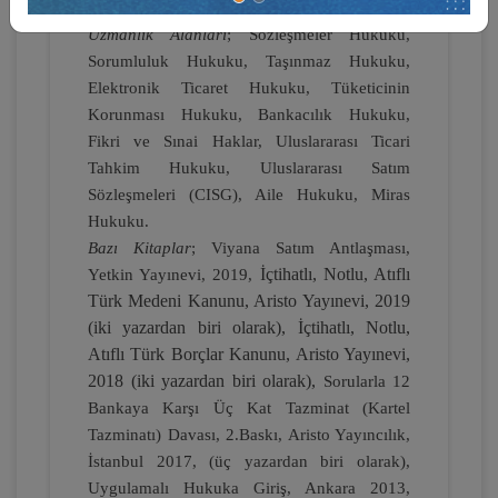
Komisyonu’nda raportörlük (Kasım 1994),
Uzmanlık Alanları
;
Sözleşmeler Hukuku,
Sorumluluk Hukuku, Taşınmaz Hukuku,
Elektronik Ticaret Hukuku, Tüketicinin
Korunması Hukuku, Bankacılık Hukuku,
Taşınmaz Hukuku - IV. Medeni Hukuk
Fikri ve Sınai Haklar, Uluslararası Ticari
Kongresi - VII. Oturum
Tahkim Hukuku, Uluslararası Satım
360 TL
Sepete Ekle
Sözleşmeleri (CISG), Aile Hukuku, Miras
Hukuku.
Bazı Kitaplar
;
Viyana Satım Antlaşması,
İçtihatlı, Notlu, Atıflı
Yetkin Yayınevi, 2019,
Tüketici Hukuku Enstitüsü
Türk Medeni Kanunu, Aristo Yayınevi, 2019
(iki yazardan biri olarak), İçtihatlı, Notlu,
Atıflı Türk Borçlar Kanunu, Aristo Yayınevi,
2018 (iki yazardan biri olarak),
Sorularla 12
Bankaya Karşı Üç Kat Tazminat (Kartel
Tazminatı) Davası, 2.Baskı, Aristo Yayıncılık,
İstanbul 2017, (üç yazardan biri olarak),
Uygulamalı Hukuka Giriş, Ankara 2013,