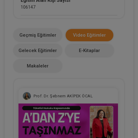
Eğitim Alan Kişi Sayısı
106147
E-Kitap Alan Kişi Sayısı
12038
Geçmiş Eğitimler
Video Eğitimler
Makale Sayısı
Gelecek Eğitimler
E-Kitaplar
0
Makaleler
Prof. Dr. Şebnem AKİPEK ÖCAL