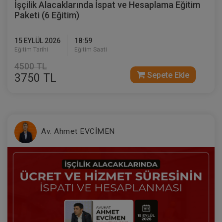
İşçilik Alacaklarında İspat ve Hesaplama Eğitim
Paketi (6 Eğitim)
15 EYLÜL 2026
18:59
Eğitim Tarihi
Eğitim Saati
4500 TL
Sepete Ekle
3750 TL
Evlilik Hukuku - IV. Medeni Hukuk
Kongresi - II. Oturum
360 TL
Sepete Ekle
Av. Ahmet EVCİMEN
Tüketici Hukuku Enstitüsü